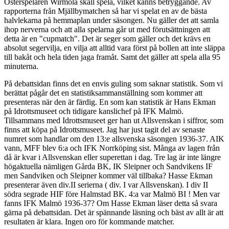
Österspelaren Wirmola skall spela, vilket känns betryggande. Av
rapporterna från Mjällbymatchen så har vi spelat en av de bästa
halvlekarna på hemmaplan under säsongen. Nu gäller det att samla
ihop nerverna och att alla spelarna går ut med förutsättningen att
detta är en "cupmatch". Det är seger som gäller och det krävs en
absolut segervilja, en vilja att alltid vara först på bollen att inte släppa
till bakåt och hela tiden jaga framåt. Samt det gäller att spela alla 95
minuterna.
På debattsidan finns det en envis guling som saknar statistik. Som vi
berättat pågår det en statistiksammanställning som kommer att
presenteras när den är färdig. En som kan statistik är Hans Ekman
på Idrottsmuseet och tidigare kanslichef på IFK Malmö.
Tillsammans med Idrottsmuseet ger han ut Allsvenskan i siffror, som
finns att köpa på Idrottsmuseet. Jag har just tagit del av senaste
numret som handlar om den 13:e allsvenska säsongen 1936-37. AIK
vann, MFF blev 6:a och IFK Norrköping sist. Många av lagen från
då är kvar i Allsvenskan eller superettan i dag. Tre lag är inte längre
högaktuella nämligen Gårda BK, IK Sleipner och Sandvikens IF
men Sandviken och Sleipner kommer väl tillbaka? Hasse Ekman
presenterar även div.II serierna ( div. I var Allsvenskan). I div II
södra segrade HIF före Halmstad BK. 4:a var Malmö BI ! Men var
fanns IFK Malmö 1936-37? Om Hasse Ekman läser detta så svara
gärna på debattsidan. Det är spännande läsning och bäst av allt är att
resultaten är klara. Ingen oro för kommande matcher.