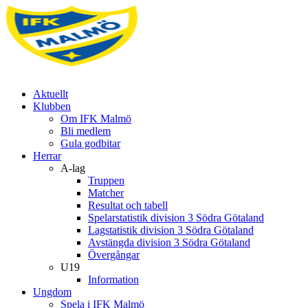
Aktuellt
Klubben
Om IFK Malmö
Bli medlem
Gula godbitar
Herrar
A-lag
Truppen
Matcher
Resultat och tabell
Spelarstatistik division 3 Södra Götaland
Lagstatistik division 3 Södra Götaland
Avstängda division 3 Södra Götaland
Övergångar
U19
Information
Ungdom
Spela i IFK Malmö