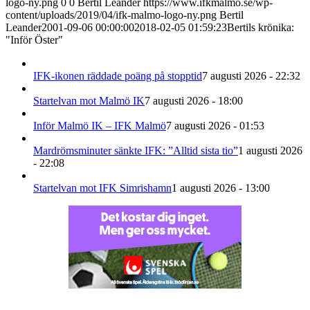
logo-ny.png
0
0
Bertil Leander
https://www.ifkmalmo.se/wp-
content/uploads/2019/04/ifk-malmo-logo-ny.png
Bertil
Leander
2001-09-06 00:00:00
2018-02-05 01:59:23
Bertils krönika:
"Inför Öster"
IFK-ikonen räddade poäng på stopptid
7 augusti 2026 - 22:32
Startelvan mot Malmö IK
7 augusti 2026 - 18:00
Inför Malmö IK – IFK Malmö
7 augusti 2026 - 01:53
Mardrömsminuter sänkte IFK: ”Alltid sista tio”
1 augusti 2026
- 22:08
Startelvan mot IFK Simrishamn
1 augusti 2026 - 13:00