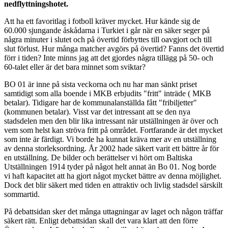
nedflyttningshotet.
Att ha ett favoritlag i fotboll kräver mycket. Hur kände sig de
60.000 sjungande åskådarna i Turkiet i går när en säker seger på
några minuter i slutet och på övertid förbyttes till oavgjort och till
slut förlust. Hur många matcher avgörs på övertid? Fanns det övertid
förr i tiden? Inte minns jag att det gjordes några tillägg på 50- och
60-talet eller är det bara minnet som sviktar?
BO 01 är inne på sista veckorna och nu har man sänkt priset
samtidigt som alla boende i MKB erbjudits "fritt" inträde ( MKB
betalar). Tidigare har de kommunalanställda fått "fribiljetter"
(kommunen betalar). Visst var det intressant att se den nya
stadsdelen men den blir lika intressant när utställningen är över och
vem som helst kan ströva fritt på området. Fortfarande är det mycket
som inte är färdigt. Vi borde ha kunnat kräva mer av en utställning
av denna storleksordning. År 2002 hade säkert varit ett bättre år för
en utställning. De bilder och berättelser vi hört om Baltiska
Utställningen 1914 tyder på något helt annat än Bo 01. Nog borde
vi haft kapacitet att ha gjort något mycket bättre av denna möjlighet.
Dock det blir säkert med tiden en attraktiv och livlig stadsdel särskilt
sommartid.
På debattsidan sker det många uttagningar av laget och någon träffar
säkert rätt. Enligt debattsidan skall det vara klart att den förre