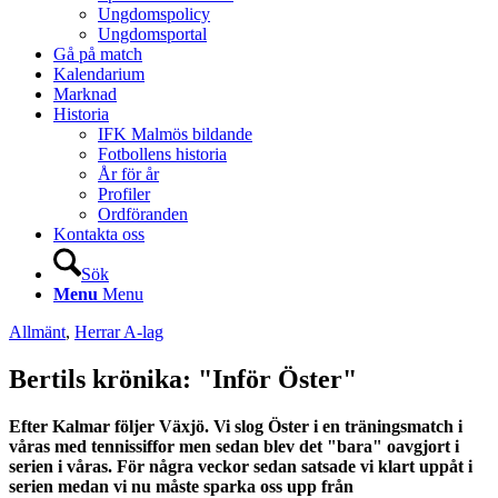
Ungdomspolicy
Ungdomsportal
Gå på match
Kalendarium
Marknad
Historia
IFK Malmös bildande
Fotbollens historia
År för år
Profiler
Ordföranden
Kontakta oss
Sök
Menu
Menu
Allmänt
,
Herrar A-lag
Bertils krönika: "Inför Öster"
Efter Kalmar följer Växjö. Vi slog Öster i en träningsmatch i
våras med tennissiffor men sedan blev det "bara" oavgjort i
serien i våras. För några veckor sedan satsade vi klart uppåt i
serien medan vi nu måste sparka oss upp från