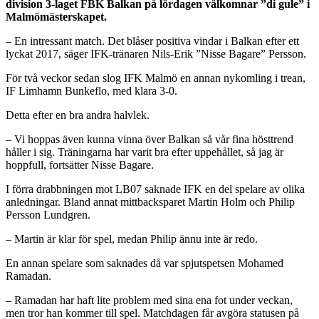
division 3-laget FBK Balkan på lördagen välkomnar ”di gule” i
Malmömästerskapet.
– En intressant match. Det blåser positiva vindar i Balkan efter ett
lyckat 2017, säger IFK-tränaren Nils-Erik ”Nisse Bagare” Persson.
För två veckor sedan slog IFK Malmö en annan nykomling i trean,
IF Limhamn Bunkeflo, med klara 3-0.
Detta efter en bra andra halvlek.
– Vi hoppas även kunna vinna över Balkan så vår fina hösttrend
håller i sig. Träningarna har varit bra efter uppehållet, så jag är
hoppfull, fortsätter Nisse Bagare.
I förra drabbningen mot LB07 saknade IFK en del spelare av olika
anledningar. Bland annat mittbacksparet Martin Holm och Philip
Persson Lundgren.
– Martin är klar för spel, medan Philip ännu inte är redo.
En annan spelare som saknades då var spjutspetsen Mohamed
Ramadan.
– Ramadan har haft lite problem med sina ena fot under veckan,
men tror han kommer till spel. Matchdagen får avgöra statusen på