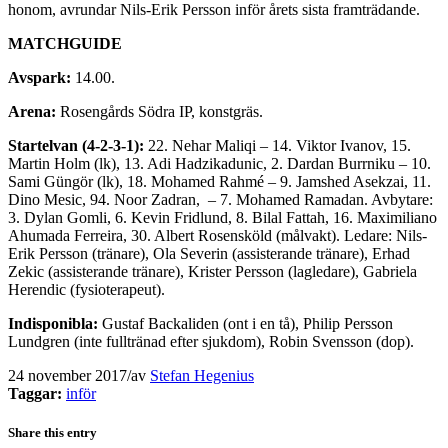
honom, avrundar Nils-Erik Persson inför årets sista framträdande.
MATCHGUIDE
Avspark:
14.00.
Arena:
Rosengårds Södra IP, konstgräs.
Startelvan (4-2-3-1):
22. Nehar Maliqi – 14. Viktor Ivanov, 15.
Martin Holm (lk), 13. Adi Hadzikadunic, 2. Dardan Burrniku – 10.
Sami Güngör (lk), 18. Mohamed Rahmé – 9. Jamshed Asekzai, 11.
Dino Mesic, 94. Noor Zadran, – 7. Mohamed Ramadan. Avbytare:
3. Dylan Gomli, 6. Kevin Fridlund, 8. Bilal Fattah, 16. Maximiliano
Ahumada Ferreira, 30. Albert Rosensköld (målvakt). Ledare: Nils-
Erik Persson (tränare), Ola Severin (assisterande tränare), Erhad
Zekic (assisterande tränare), Krister Persson (lagledare), Gabriela
Herendic (fysioterapeut).
Indisponibla:
Gustaf Backaliden (ont i en tå), Philip Persson
Lundgren (inte fulltränad efter sjukdom), Robin Svensson (dop).
24 november 2017
/
av
Stefan Hegenius
Taggar:
inför
Share this entry