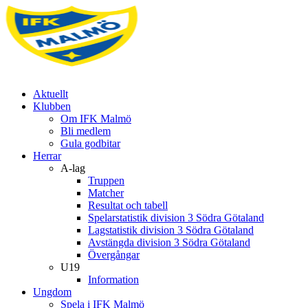
Aktuellt
Klubben
Om IFK Malmö
Bli medlem
Gula godbitar
Herrar
A-lag
Truppen
Matcher
Resultat och tabell
Spelarstatistik division 3 Södra Götaland
Lagstatistik division 3 Södra Götaland
Avstängda division 3 Södra Götaland
Övergångar
U19
Information
Ungdom
Spela i IFK Malmö