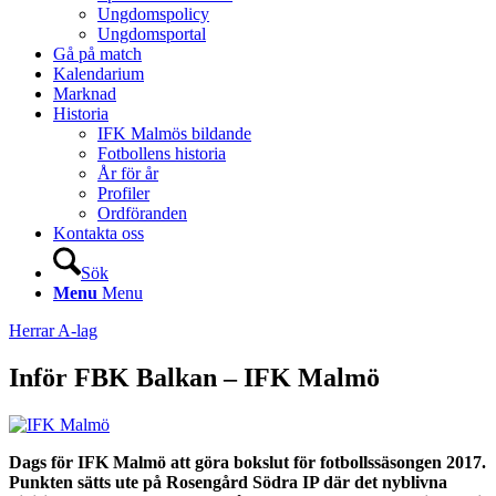
Ungdomspolicy
Ungdomsportal
Gå på match
Kalendarium
Marknad
Historia
IFK Malmös bildande
Fotbollens historia
År för år
Profiler
Ordföranden
Kontakta oss
Sök
Menu
Menu
Herrar A-lag
Inför FBK Balkan – IFK Malmö
Dags för IFK Malmö att göra bokslut för fotbollssäsongen 2017.
Punkten sätts ute på Rosengård Södra IP där det nyblivna