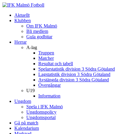
Aktuellt
Klubben
Om IFK Malmö
Bli medlem
Gula godbitar
Herrar
A-lag
Truppen
Matcher
Resultat och tabell
Spelarstatistik division 3 Södra Götaland
Lagstatistik division 3 Södra Götaland
Avstängda division 3 Södra Götaland
Övergångar
U19
Information
Ungdom
Spela i IFK Malmö
Ungdomspolicy
Ungdomsportal
Gå på match
Kalendarium
Marknad