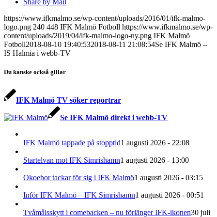
Share by Mail
https://www.ifkmalmo.se/wp-content/uploads/2016/01/ifk-malmo-
logo.png
240
448
IFK Malmö Fotboll
https://www.ifkmalmo.se/wp-
content/uploads/2019/04/ifk-malmo-logo-ny.png
IFK Malmö
Fotboll
2018-08-10 19:40:53
2018-08-11 21:08:54
Se IFK Malmö –
IS Halmia i webb-TV
Du kanske också gillar
IFK Malmö TV söker reportrar
Se IFK Malmö direkt i webb-TV
IFK Malmö tappade på stopptid
1 augusti 2026 - 22:08
Startelvan mot IFK Simrishamn
1 augusti 2026 - 13:00
Okoebor tackar för sig i IFK Malmö
1 augusti 2026 - 03:15
Inför IFK Malmö – IFK Simrishamn
1 augusti 2026 - 00:51
Tvåmålsskytt i comebacken – nu förlänger IFK-ikonen
30 juli