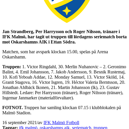
Jan Strandberg, Per Harrysson och Roger Nilsson, tränare i
IFK Malmö, har tagit ut truppen till lördagens seriematch borta
mot Oskarshamns AIK i Ettan Södra.
Matchen, som har avspark klockan 15.00, spelas på Arena
Oskarshamn.
Truppen:
1. Victor Ringdahl, 30. Merlin Nuhanovic – 2. Geronimo
Balint, 4. Emil Johansson, 7. Jakob Andersson, 9. Besnik Rustemaj,
10. Kofi Yeboah Addae, 12. Monday Samuel, 13. Victor Sköld, 14.
Granit Stagova, 16. Victor Isgren, 19. Héctor Valeria Berntsson, 20.
Jonathan Ahlbäck Ikonen, 21. Martin Johansson (lk), 23. Gustav
Hillstedt. Ledare: Per Harrysson (tränare), Roger Nilsson (tränare),
Ingemar Janmarker (materialförvaltare).
FOTNOT.
Truppen har samling klockan 07.15 i klubblokalen på
Malmö Stadion.
16 september 2021
/
av
IFK Malmö Fotboll
Taggar:
ifk malmö
,
oskarshamns aik
,
seriematch
,
truppen