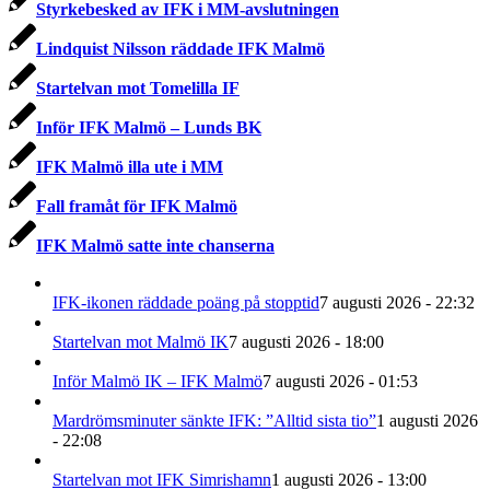
Styrkebesked av IFK i MM-avslutningen
Lindquist Nilsson räddade IFK Malmö
Startelvan mot Tomelilla IF
Inför IFK Malmö – Lunds BK
IFK Malmö illa ute i MM
Fall framåt för IFK Malmö
IFK Malmö satte inte chanserna
IFK-ikonen räddade poäng på stopptid
7 augusti 2026 - 22:32
Startelvan mot Malmö IK
7 augusti 2026 - 18:00
Inför Malmö IK – IFK Malmö
7 augusti 2026 - 01:53
Mardrömsminuter sänkte IFK: ”Alltid sista tio”
1 augusti 2026
- 22:08
Startelvan mot IFK Simrishamn
1 augusti 2026 - 13:00