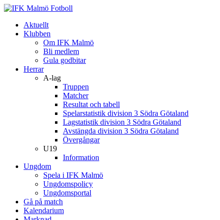
Aktuellt
Klubben
Om IFK Malmö
Bli medlem
Gula godbitar
Herrar
A-lag
Truppen
Matcher
Resultat och tabell
Spelarstatistik division 3 Södra Götaland
Lagstatistik division 3 Södra Götaland
Avstängda division 3 Södra Götaland
Övergångar
U19
Information
Ungdom
Spela i IFK Malmö
Ungdomspolicy
Ungdomsportal
Gå på match
Kalendarium
Marknad