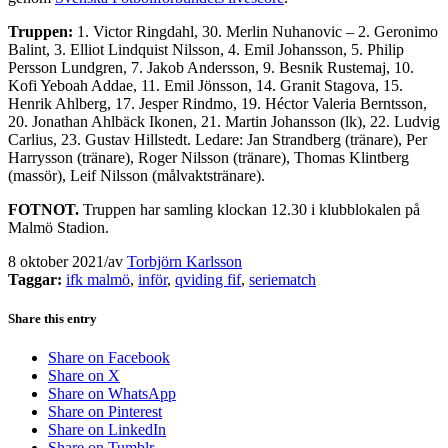
Truppen:
1. Victor Ringdahl, 30. Merlin Nuhanovic – 2. Geronimo
Balint, 3. Elliot Lindquist Nilsson, 4. Emil Johansson, 5. Philip
Persson Lundgren, 7. Jakob Andersson, 9. Besnik Rustemaj, 10.
Kofi Yeboah Addae, 11. Emil Jönsson, 14. Granit Stagova, 15.
Henrik Ahlberg, 17. Jesper Rindmo, 19. Héctor Valeria Berntsson,
20. Jonathan Ahlbäck Ikonen, 21. Martin Johansson (lk), 22. Ludvig
Carlius, 23. Gustav Hillstedt. Ledare: Jan Strandberg (tränare), Per
Harrysson (tränare), Roger Nilsson (tränare), Thomas Klintberg
(massör), Leif Nilsson (målvaktstränare).
FOTNOT.
Truppen har samling klockan 12.30 i klubblokalen på
Malmö Stadion.
8 oktober 2021
/
av
Torbjörn Karlsson
Taggar:
ifk malmö
,
inför
,
qviding fif
,
seriematch
Share this entry
Share on Facebook
Share on X
Share on WhatsApp
Share on Pinterest
Share on LinkedIn
Share on Tumblr