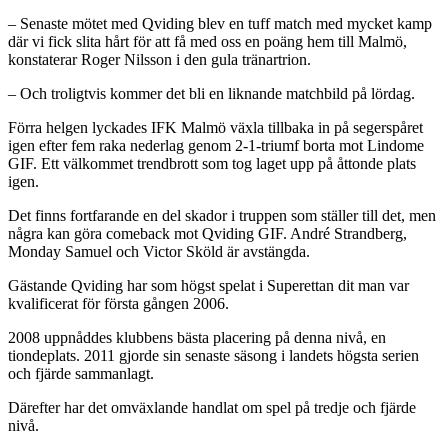
– Senaste mötet med Qviding blev en tuff match med mycket kamp
där vi fick slita hårt för att få med oss en poäng hem till Malmö,
konstaterar Roger Nilsson i den gula tränartrion.
– Och troligtvis kommer det bli en liknande matchbild på lördag.
Förra helgen lyckades IFK Malmö växla tillbaka in på segerspåret
igen efter fem raka nederlag genom 2-1-triumf borta mot Lindome
GIF. Ett välkommet trendbrott som tog laget upp på åttonde plats
igen.
Det finns fortfarande en del skador i truppen som ställer till det, men
några kan göra comeback mot Qviding GIF. André Strandberg,
Monday Samuel och Victor Sköld är avstängda.
Gästande Qviding har som högst spelat i Superettan dit man var
kvalificerat för första gången 2006.
2008 uppnåddes klubbens bästa placering på denna nivå, en
tiondeplats. 2011 gjorde sin senaste säsong i landets högsta serien
och fjärde sammanlagt.
Därefter har det omväxlande handlat om spel på tredje och fjärde
nivå.