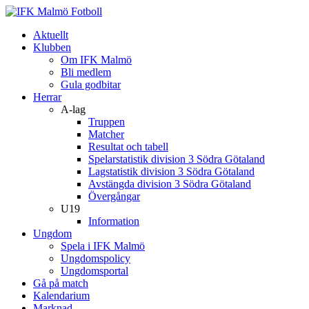
Aktuellt
Klubben
Om IFK Malmö
Bli medlem
Gula godbitar
Herrar
A-lag
Truppen
Matcher
Resultat och tabell
Spelarstatistik division 3 Södra Götaland
Lagstatistik division 3 Södra Götaland
Avstängda division 3 Södra Götaland
Övergångar
U19
Information
Ungdom
Spela i IFK Malmö
Ungdomspolicy
Ungdomsportal
Gå på match
Kalendarium
Marknad