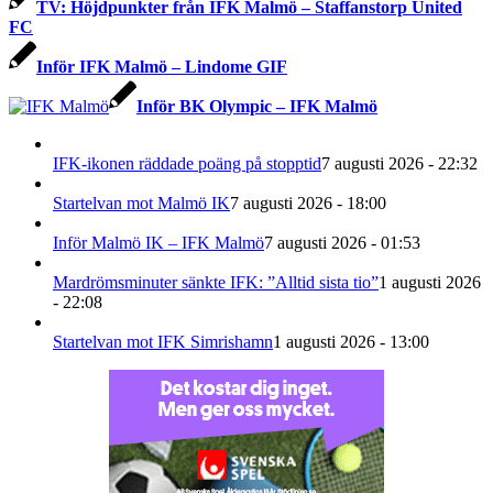
TV: Höjdpunkter från IFK Malmö – Staffanstorp United
FC
Inför IFK Malmö – Lindome GIF
Inför BK Olympic – IFK Malmö
IFK-ikonen räddade poäng på stopptid
7 augusti 2026 - 22:32
Startelvan mot Malmö IK
7 augusti 2026 - 18:00
Inför Malmö IK – IFK Malmö
7 augusti 2026 - 01:53
Mardrömsminuter sänkte IFK: ”Alltid sista tio”
1 augusti 2026
- 22:08
Startelvan mot IFK Simrishamn
1 augusti 2026 - 13:00