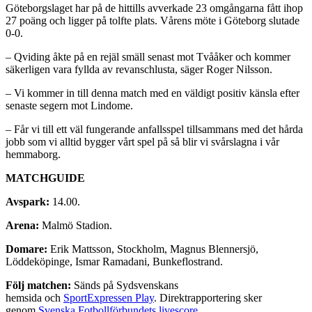
Göteborgslaget har på de hittills avverkade 23 omgångarna fått ihop
27 poäng och ligger på tolfte plats. Vårens möte i Göteborg slutade
0-0.
– Qviding åkte på en rejäl smäll senast mot Tvååker och kommer
säkerligen vara fyllda av revanschlusta, säger Roger Nilsson.
– Vi kommer in till denna match med en väldigt positiv känsla efter
senaste segern mot Lindome.
– Får vi till ett väl fungerande anfallsspel tillsammans med det hårda
jobb som vi alltid bygger vårt spel på så blir vi svårslagna i vår
hemmaborg.
MATCHGUIDE
Avspark:
14.00.
Arena:
Malmö Stadion.
Domare:
Erik Mattsson, Stockholm, Magnus Blennersjö,
Löddeköpinge, Ismar Ramadani, Bunkeflostrand.
Följ matchen:
Sänds på Sydsvenskans
hemsida och
SportExpressen Play
. Direktrapportering sker
genom
Svenska Fotbollförbundets livescore
.