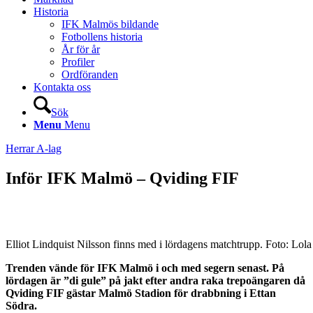
Historia
IFK Malmös bildande
Fotbollens historia
År för år
Profiler
Ordföranden
Kontakta oss
Sök
Menu
Menu
Herrar A-lag
Inför IFK Malmö – Qviding FIF
Elliot Lindquist Nilsson finns med i lördagens matchtrupp. Foto: Lol
Trenden vände för IFK Malmö i och med segern senast. På
lördagen är ”di gule” på jakt efter andra raka trepoängaren då
Qviding FIF gästar Malmö Stadion för drabbning i Ettan
Södra.