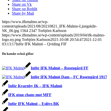
Share on Vk
Share on Reddit
Share by Mail
https://www.ifkmalmo.se/wp-
content/uploads/2021/08/20210821_IFK-Malmo-Ljungskile-
SK_06.jpg
1564
2347
Torbjörn Karlsson
https://www.ifkmalmo.se/wp-content/uploads/2019/04/ifk-malmo-
logo-ny.png
Torbjörn Karlsson
2021-10-08 20:54:47
2021-12-01
03:13:17
Inför IFK Malmö – Qviding FIF
Du kanske också gillar
Inför IFK Malmö – Rosengård FF
Inför IFK Malmö Dam – FC Rosengård 1917
Inför Kvarnby IK – IFK Malmö
IFK utan chans mot MFF
Inför IFK Malmö – Eslövs BK