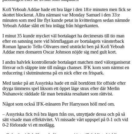
Kofi Yeboah Addae hade ett bra läge i den 18:e minuten men fick se
skottet blockerat. Allra närmast var Monday Samuel i den 33:e
minuten som med lite flyt kunde petat in kvitteringen sedan nämnde
Yeboah Addae slått ett bra inlägg från högerkanten.
I minut 35 kunde mycket väl bortalaget ha decimerats till tio man
efter en satsning nere vid hörnflaggan av bortalagets vänsterback
Roman Ignacio Tello Olivares med utsträckt ben på Kofi Yeboah
Addae men domaren Oscar Johnson nöjde sig med gult kort.
I andra halvlek kontrollerade bortalaget matchen med välorganiserat
försvar och släppte inte till många chanser. IFK kom som närmst en
reducering i slutminuterna på en nick efter en frispark.
Med tanke på att Assyriska hade ett mål bortdömt för offside efter
dryga timmens spel liksom ett öppet läge strax efter där Merlin
Nuhanovic räddade får man betrakta resultatet som rättvist.
Något som också IFK-tränaren Per Harrysson höll med om.
– Assyriska fick två bra lägen från oss, utnyttjade dessa och på så
sätt visade man effektivitet. Vi missade vårt uppspel på 0-1 och vid
0-2 förlorade vi ett motlägg.