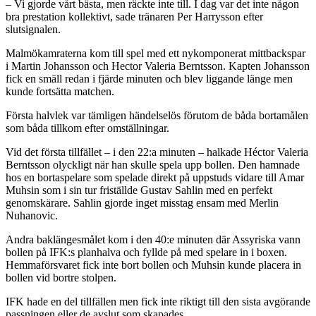
– Vi gjorde vårt bästa, men räckte inte till. I dag var det inte någon
bra prestation kollektivt, sade tränaren Per Harrysson efter
slutsignalen.
Malmökamraterna kom till spel med ett nykomponerat mittbackspar
i Martin Johansson och Hector Valeria Berntsson. Kapten Johansson
fick en smäll redan i fjärde minuten och blev liggande länge men
kunde fortsätta matchen.
Första halvlek var tämligen händelselös förutom de båda bortamålen
som båda tillkom efter omställningar.
Vid det första tillfället – i den 22:a minuten – halkade Héctor Valeria
Berntsson olyckligt när han skulle spela upp bollen. Den hamnade
hos en bortaspelare som spelade direkt på uppstuds vidare till Amar
Muhsin som i sin tur friställde Gustav Sahlin med en perfekt
genomskärare. Sahlin gjorde inget misstag ensam med Merlin
Nuhanovic.
Andra baklängesmålet kom i den 40:e minuten där Assyriska vann
bollen på IFK:s planhalva och fyllde på med spelare in i boxen.
Hemmaförsvaret fick inte bort bollen och Muhsin kunde placera in
bollen vid bortre stolpen.
IFK hade en del tillfällen men fick inte riktigt till den sista avgörande
passningen eller de avslut som skapades.