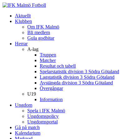
Aktuellt
Klubben
Om IFK Malmö
Bli medlem
Gula godbitar
Herrar
A-lag
Truppen
Matcher
Resultat och tabell
Spelarstatistik division 3 Södra Götaland
Lagstatistik division 3 Södra Götaland
Avstängda division 3 Södra Götaland
Övergångar
U19
Information
Ungdom
Spela i IFK Malmö
Ungdomspolicy
Ungdomsportal
Gå på match
Kalendarium
Marknad