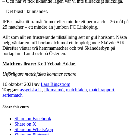
– Och när vi fick liknande lägen var vi inte tillräckligt skickliga.
– Det brast i kunnandet.
IFK:s målsnitt framåt är mer eller mindre ett per match – 26 mål på
25 matcher – ett mindre än jumbon FC Linköping.
Allt som allt en frustrerande tillställning sett ur gul horisont. Nästa
helg väntar en tuff bortamatch mot ett toppkrigande Skövde AIK.
Därefter väntar två hemmamatcher och två Skånederbyn på
bortaplan i Lund och på Österlen.
Matchens lirare:
Kofi Yeboah Addae.
Utförligare matchfakta kommer senare
16 oktober 2021
/
av
Lars Ringström
Taggar:
assyriska ik
,
ifk malmö
,
matchfakta
,
matchrapport
,
seriematch
Share this entry
Share on Facebook
Share on X
Share on WhatsApp
Share on Pinterest