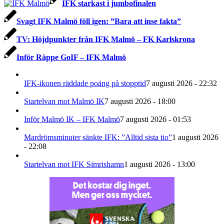
IFK starkast i jumbofinalen
Svagt IFK Malmö föll igen: ”Bara att inse fakta”
TV: Höjdpunkter från IFK Malmö – FK Karlskrona
Inför Räppe GoIF – IFK Malmö
IFK-ikonen räddade poäng på stopptid
7 augusti 2026 - 22:32
Startelvan mot Malmö IK
7 augusti 2026 - 18:00
Inför Malmö IK – IFK Malmö
7 augusti 2026 - 01:53
Mardrömsminuter sänkte IFK: ”Alltid sista tio”
1 augusti 2026
- 22:08
Startelvan mot IFK Simrishamn
1 augusti 2026 - 13:00