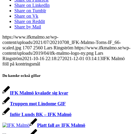
Share on LinkedIn
Share on Tumblr
Share on Vk
Share on Reddit
Share by Mail
https://www.ifkmalmo.se/wp-
content/uploads/2021/07/20210708_IFK-Malmo-Torns-IF_66-
scaled.jpg
1707
2560
Lars Ringström
https://www.ifkmalmo.se/wp-
content/uploads/2019/04/ifk-malmo-logo-ny.png
Lars
Ringström
2021-10-16 22:18:27
2021-12-01 03:14:13
IFK Malmö
föll på kontringsmål
Du kanske också gillar
IFK Malmö kvalade sig kvar
Truppen mot Lindome GIF
Inför Lunds BK – IFK Malmö
Platt fall av IFK Malmö