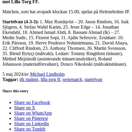
mot Lilla Torg FF.
Matchen, som har avspark klockan 15.00, spelas på Heleneholms IP.
Startelvan (4-3-3):
1. Max Rundqvist – 20. Jason Rindom, 16. Isak
Sjögren, 4. Stefan Walid Karim, 25. Jesse Edge – 14. Jonathan
Ekendahl, 18. Ahmed Ismail Abdi, 8. Bassam Ahmad (lk) – 27.
Medin Sudic, 15. Florent Sopi, 11. Ajdin Seferovic. Ersättare: 10.
Erik Pärsson, 19. Herve Prudence Nshimirimana, 21. David Abaya,
22. Clifford Rindom, 23. Anthony Thomsen, 26. Martin Svensson,
35. Blend Bytyçi (målvakt). Ledare: Tommy Ringblom (tränare),
Mirlind Mejzinolli (assisterande tränare/analytiker), Roland
Johansson (materialförvaltare), Donco Nikoloski (målvaktstränare).
5 maj 2024
/
av
Michael Lindholm
Taggar:
ifk malmö
,
lilla torg ff
,
seriematch
,
startelvan
Share this entry
Share on Facebook
Share on X
Share on WhatsApp
Share on Pinterest
Share on LinkedIn
Share on Tumblr