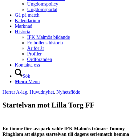
Ungdomspolicy
Ungdomsportal
Gå på match
Kalendarium
Marknad
Historia
IFK Malmös bildande
Fotbollens historia
År för år
Profiler
Ordföranden
Kontakta oss
Sök
Menu
Menu
Herrar A-lag
,
Huvudnyhet
,
Nyhetsflöde
Startelvan mot Lilla Torg FF
En timme före avspark valde IFK Malmös tränare Tommy
Ringblom att släppa startelvan till dagens seriematch hemma