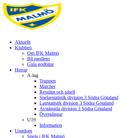
Aktuellt
Klubben
Om IFK Malmö
Bli medlem
Gula godbitar
Herrar
A-lag
Truppen
Matcher
Resultat och tabell
Spelarstatistik division 3 Södra Götaland
Lagstatistik division 3 Södra Götaland
Avstängda division 3 Södra Götaland
Övergångar
U19
Information
Ungdom
Spela i IFK Malmö