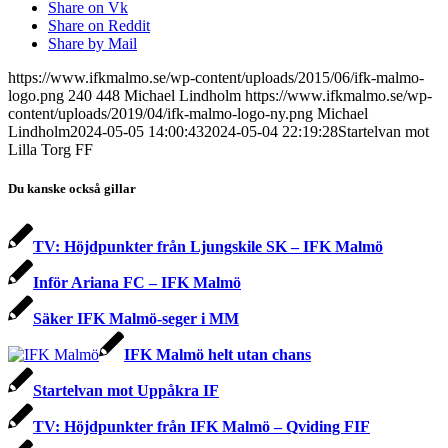
Share on Vk
Share on Reddit
Share by Mail
https://www.ifkmalmo.se/wp-content/uploads/2015/06/ifk-malmo-
logo.png
240
448
Michael Lindholm
https://www.ifkmalmo.se/wp-
content/uploads/2019/04/ifk-malmo-logo-ny.png
Michael
Lindholm
2024-05-05 14:00:43
2024-05-04 22:19:28
Startelvan mot
Lilla Torg FF
Du kanske också gillar
TV: Höjdpunkter från Ljungskile SK – IFK Malmö
Inför Ariana FC – IFK Malmö
Säker IFK Malmö-seger i MM
IFK Malmö helt utan chans
Startelvan mot Uppåkra IF
TV: Höjdpunkter från IFK Malmö – Qviding FIF