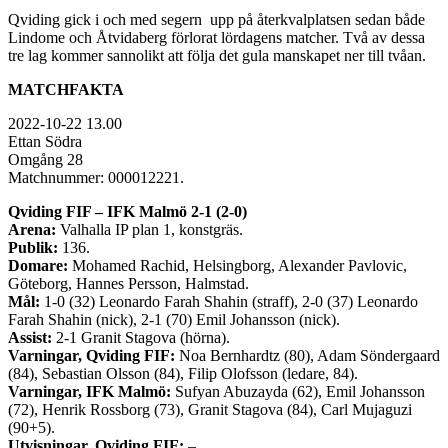
Qviding gick i och med segern upp på återkvalplatsen sedan både
Lindome och Åtvidaberg förlorat lördagens matcher. Två av dessa
tre lag kommer sannolikt att följa det gula manskapet ner till tvåan.
MATCHFAKTA
2022-10-22 13.00
Ettan Södra
Omgång 28
Matchnummer: 000012221.
Qviding FIF – IFK Malmö 2-1 (2-0)
Arena:
Valhalla IP plan 1, konstgräs.
Publik:
136.
Domare:
Mohamed Rachid, Helsingborg, Alexander Pavlovic,
Göteborg, Hannes Persson, Halmstad.
Mål:
1-0 (32) Leonardo Farah Shahin (straff), 2-0 (37) Leonardo
Farah Shahin (nick), 2-1 (70) Emil Johansson (nick).
Assist:
2-1 Granit Stagova (hörna).
Varningar, Qviding FIF:
Noa Bernhardtz (80), Adam Söndergaard
(84), Sebastian Olsson (84), Filip Olofsson (ledare, 84).
Varningar, IFK Malmö:
Sufyan Abuzayda (62), Emil Johansson
(72), Henrik Rossborg (73), Granit Stagova (84), Carl Mujaguzi
(90+5).
Utvisningar, Qviding FIF:
–