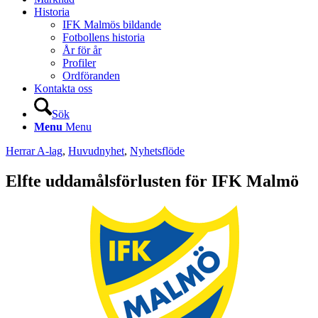
Historia
IFK Malmös bildande
Fotbollens historia
År för år
Profiler
Ordföranden
Kontakta oss
Sök
Menu
Menu
Herrar A-lag
,
Huvudnyhet
,
Nyhetsflöde
Elfte uddamålsförlusten för IFK Malmö