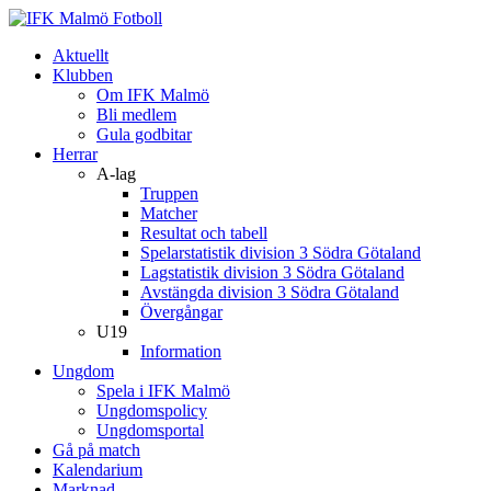
Aktuellt
Klubben
Om IFK Malmö
Bli medlem
Gula godbitar
Herrar
A-lag
Truppen
Matcher
Resultat och tabell
Spelarstatistik division 3 Södra Götaland
Lagstatistik division 3 Södra Götaland
Avstängda division 3 Södra Götaland
Övergångar
U19
Information
Ungdom
Spela i IFK Malmö
Ungdomspolicy
Ungdomsportal
Gå på match
Kalendarium
Marknad