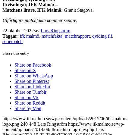
Utvisningar, IFK Malmö:
–
Matchens lirare, IFK Malmö:
Granit Stagova.
Utförligare matchfakta kommer senare.
22 oktober 2022
/
av
Lars Ringström
Taggar:
ifk malmö
,
matchfakta
,
matchrapport
,
qviding fif
,
seriematch
Share this entry
Share on Facebook
Share on X
Share on WhatsApp
Share on Pinterest
Share on LinkedIn
Share on Tumblr
Share on Vk
Share on Reddit
Share by Mail
https://www.ifkmalmo.se/wp-content/uploads/2015/06/ifk-malmo-
logo.png
240
448
Lars Ringström
https://www.ifkmalmo.se/wp-
content/uploads/2019/04/ifk-malmo-logo-ny.png
Lars
Ringström
2022-10-22 23:59:27
2022-10-26 01:24:31
Elfte