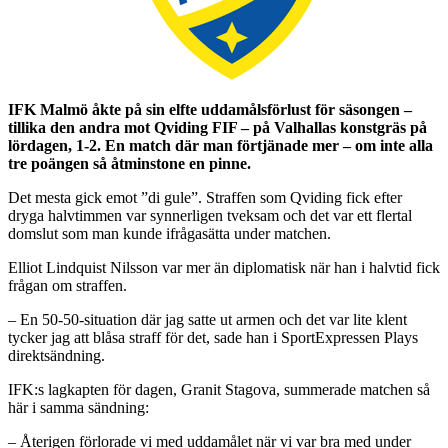
IFK Malmö åkte på sin elfte uddamålsförlust för säsongen –
tillika den andra mot Qviding FIF
– på Valhallas konstgräs på
lördagen, 1-2. En match där man förtjänade mer – om inte alla
tre poängen så åtminstone en pinne.
Det mesta gick emot ”di gule”. Straffen som Qviding fick efter
dryga halvtimmen var synnerligen tveksam och det var ett flertal
domslut som man kunde ifrågasätta under matchen.
Elliot Lindquist Nilsson var mer än diplomatisk när han i halvtid fick
frågan om straffen.
– En 50-50-situation där jag satte ut armen och det var lite klent
tycker jag att blåsa straff för det, sade han i SportExpressen Plays
direktsändning.
IFK:s lagkapten för dagen, Granit Stagova, summerade matchen så
här i samma sändning:
– Återigen förlorade vi med uddamålet när vi var bra med under