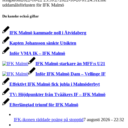
uddamålsförlusten för IFK Malmö
Du kanske också gillar
IFK Malmö kammade noll i Åtvidaberg
Kapten Johansson sänkte Utsikten
Inför VMA IK – IFK Malmö
IFK Malmö starkare än MFF:s U21
Inför IFK Malmö Dam – Vellinge IF
Effektivt IFK Malmö fick jubla i Malmöderbyt
TV: Höjdpunkter från Tvååkers IF – IFK Malmö
Efterlängtad triumf för IFK Malmö
IFK-ikonen räddade poäng på stopptid
7 augusti 2026 - 22:32