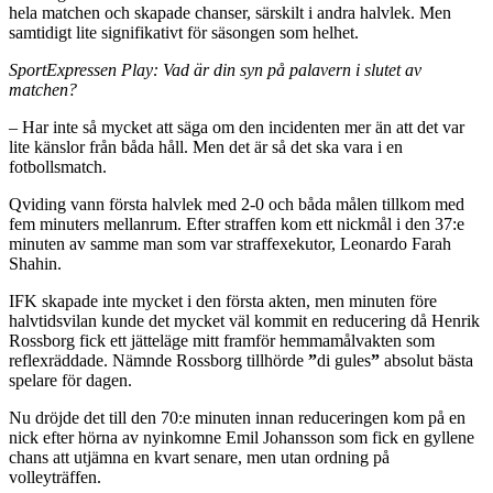
hela matchen och skapade chanser, särskilt i andra halvlek. Men
samtidigt lite signifikativt för säsongen som helhet.
SportExpressen Play:
Vad är din syn på palavern i slutet av
matchen?
– Har inte så mycket att säga om den incidenten mer än att det var
lite känslor från båda håll. Men det är så det ska vara i en
fotbollsmatch.
Qviding vann första halvlek med 2-0 och båda målen tillkom med
fem minuters mellanrum. Efter straffen kom ett nickmål i den 37:e
minuten av samme man som var straffexekutor, Leonardo Farah
Shahin.
IFK skapade inte mycket i den första akten, men minuten före
halvtidsvilan kunde det mycket väl kommit en reducering då Henrik
Rossborg fick ett jätteläge mitt framför hemmamålvakten som
reflexräddade. Nämnde Rossborg tillhörde
”
di gules
”
absolut bästa
spelare för dagen.
Nu dröjde det till den 70:e minuten innan reduceringen kom på en
nick efter hörna av nyinkomne Emil Johansson som fick en gyllene
chans att utjämna en kvart senare, men utan ordning på
volleyträffen.