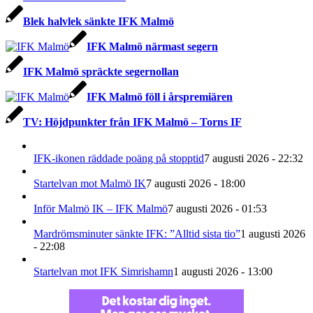
Blek halvlek sänkte IFK Malmö
IFK Malmö närmast segern
IFK Malmö spräckte segernollan
IFK Malmö föll i årspremiären
TV: Höjdpunkter från IFK Malmö – Torns IF
IFK-ikonen räddade poäng på stopptid
7 augusti 2026 - 22:32
Startelvan mot Malmö IK
7 augusti 2026 - 18:00
Inför Malmö IK – IFK Malmö
7 augusti 2026 - 01:53
Mardrömsminuter sänkte IFK: ”Alltid sista tio”
1 augusti 2026
- 22:08
Startelvan mot IFK Simrishamn
1 augusti 2026 - 13:00