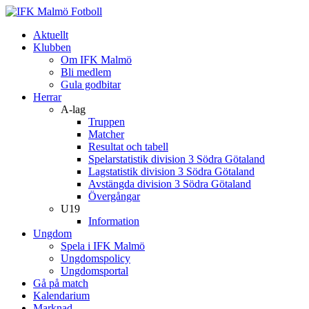
Aktuellt
Klubben
Om IFK Malmö
Bli medlem
Gula godbitar
Herrar
A-lag
Truppen
Matcher
Resultat och tabell
Spelarstatistik division 3 Södra Götaland
Lagstatistik division 3 Södra Götaland
Avstängda division 3 Södra Götaland
Övergångar
U19
Information
Ungdom
Spela i IFK Malmö
Ungdomspolicy
Ungdomsportal
Gå på match
Kalendarium
Marknad