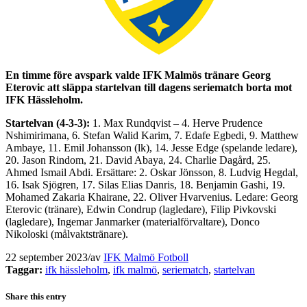
En timme före avspark valde IFK Malmös tränare Georg
Eterovic att släppa startelvan till dagens seriematch borta mot
IFK Hässleholm.
Startelvan (4-3-3):
1. Max Rundqvist – 4. Herve Prudence
Nshimirimana, 6. Stefan Walid Karim, 7. Edafe Egbedi, 9. Matthew
Ambaye, 11. Emil Johansson (lk), 14. Jesse Edge (spelande ledare),
20. Jason Rindom, 21. David Abaya, 24. Charlie Dagård, 25.
Ahmed Ismail Abdi. Ersättare: 2. Oskar Jönsson, 8. Ludvig Hegdal,
16. Isak Sjögren, 17. Silas Elias Danris, 18. Benjamin Gashi, 19.
Mohamed Zakaria Khairane, 22. Oliver Hvarvenius. Ledare: Georg
Eterovic (tränare), Edwin Condrup (lagledare), Filip Pivkovski
(lagledare), Ingemar Janmarker (materialförvaltare), Donco
Nikoloski (målvaktstränare).
22 september 2023
/
av
IFK Malmö Fotboll
Taggar:
ifk hässleholm
,
ifk malmö
,
seriematch
,
startelvan
Share this entry