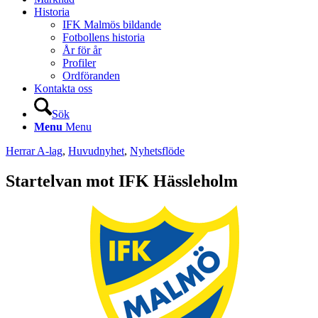
Historia
IFK Malmös bildande
Fotbollens historia
År för år
Profiler
Ordföranden
Kontakta oss
Sök
Menu
Menu
Herrar A-lag
,
Huvudnyhet
,
Nyhetsflöde
Startelvan mot IFK Hässleholm