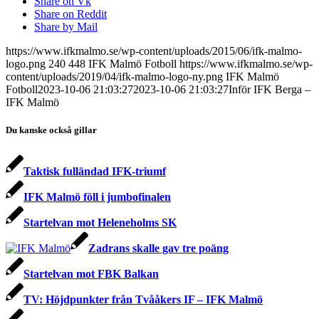
Share on Vk
Share on Reddit
Share by Mail
https://www.ifkmalmo.se/wp-content/uploads/2015/06/ifk-malmo-
logo.png
240
448
IFK Malmö Fotboll
https://www.ifkmalmo.se/wp-
content/uploads/2019/04/ifk-malmo-logo-ny.png
IFK Malmö
Fotboll
2023-10-06 21:03:27
2023-10-06 21:03:27
Inför IFK Berga –
IFK Malmö
Du kanske också gillar
Taktisk fulländad IFK-triumf
IFK Malmö föll i jumbofinalen
Startelvan mot Heleneholms SK
Zadrans skalle gav tre poäng
Startelvan mot FBK Balkan
TV: Höjdpunkter från Tvååkers IF – IFK Malmö