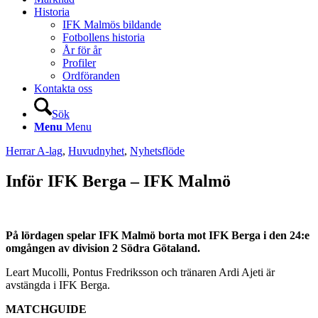
Historia
IFK Malmös bildande
Fotbollens historia
År för år
Profiler
Ordföranden
Kontakta oss
Sök
Menu
Menu
Herrar A-lag
,
Huvudnyhet
,
Nyhetsflöde
Inför IFK Berga – IFK Malmö
På lördagen spelar IFK Malmö borta mot IFK Berga i den 24:e
omgången av division 2 Södra Götaland.
Leart Mucolli, Pontus Fredriksson och tränaren Ardi Ajeti är
avstängda i IFK Berga.
MATCHGUIDE