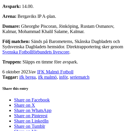
Avspark:
14.00.
Arena:
Bergaviks IP A-plan.
Domare:
Gheorghe Piscoran, Jönköping, Rustam Osmanov,
Kalmar, Mohammad Khalil Salame, Kalmar.
Följ matchen:
Sänds på Barometerns, Skånska Dagbladets och
Sydsvenska Dagbladets hemsidor. Direktrapportering sker genom
Svenska Fotbollförbundets livescore
.
Truppen:
Släpps en timme före avspark.
6 oktober 2023
/
av
IFK Malmö Fotboll
Taggar:
ifk berga
,
ifk malmö
,
inför
,
seriematch
Share this entry
Share on Facebook
Share on X
Share on WhatsApp
Share on Pinterest
Share on LinkedIn
Share on Tumblr