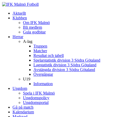
Aktuellt
Klubben
Om IFK Malmö
Bli medlem
Gula godbitar
Herrar
A-lag
Truppen
Matcher
Resultat och tabell
Spelarstatistik division 3 Södra Götaland
Lagstatistik division 3 Södra Götaland
Avstängda division 3 Södra Götaland
Övergångar
U19
Information
Ungdom
Spela i IFK Malmö
Ungdomspolicy
Ungdomsportal
Gå på match
Kalendarium
Marknad