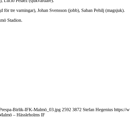
e), Lucio Peláez (sjukvårdare).
för tre varningar), Johan Svensson (jobb), Saban Pehilj (magsjuk).
lmö Stadion.
Prespa-Birlik-IFK-Malmö_03.jpg
2592
3872
Stefan Hegenius
https://
 Malmö – Hässleholms IF