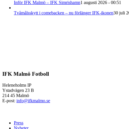
Inför IFK Malmö – IFK Simrishamn
1 augusti 2026 - 00:51
Tvåmålsskytt i comebacken – nu förlänger IFK-ikonen
30 juli 
IFK Malmö Fotboll
Heleneholms IP
Ystadvägen 23 B
214 45 Malmö
E-post:
info@ifkmalmo.se
Press
Nyheter