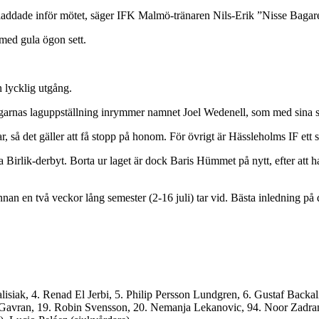
 laddade inför mötet, säger IFK Malmö-tränaren Nils-Erik ”Nisse Bagar
g med gula ögon sett.
 lycklig utgång.
garnas laguppställning inrymmer namnet Joel Wedenell, som med sina småt
så det gäller att få stopp på honom. För övrigt är Hässleholms IF ett st
irlik-derbyt. Borta ur laget är dock Baris Hümmet på nytt, efter att han
nnan en två veckor lång semester (2-16 juli) tar vid. Bästa inledning p
isiak, 4. Renad El Jerbi, 5. Philip Persson Lundgren, 6. Gustaf Backa
Gavran, 19. Robin Svensson, 20. Nemanja Lekanovic, 94. Noor Zadran. L