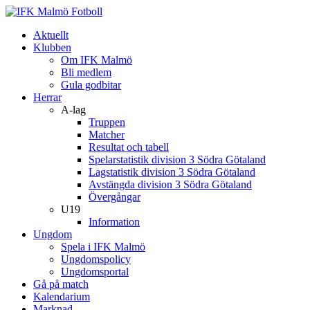
Aktuellt
Klubben
Om IFK Malmö
Bli medlem
Gula godbitar
Herrar
A-lag
Truppen
Matcher
Resultat och tabell
Spelarstatistik division 3 Södra Götaland
Lagstatistik division 3 Södra Götaland
Avstängda division 3 Södra Götaland
Övergångar
U19
Information
Ungdom
Spela i IFK Malmö
Ungdomspolicy
Ungdomsportal
Gå på match
Kalendarium
Marknad