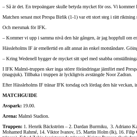
– Så är det. En trepoängare skulle betyda mycket för oss. Vi kommer
Matchen senast mot Prespa Birlik (1-1) var ett stort steg i rätt riktnin
Och mersmak för IFK.
– Kommer vi upp i samma nivå den här gången, är jag hoppfull om en
Hässleholms IF är emellertid en allt annat än enkel motståndare. Göin
– Kring Wedenell bygger de mycket sitt spel med snabba omställningar, 
I IFK Malmö-truppen sker inga större förändringar jämfört med Prespa B
(magsjuk). Tillbaka i truppen är lyckligtvis avstängde Noor Zadran.
Efter Hässleholms IF tränar IFK torsdag och lördag den här veckan, i
MATCHGUIDE
Avspark:
19.00.
Arena:
Malmö Stadion.
Truppen:
1. Henrik Bäckström – 2. Dardan Burrniku, 3. Adriano Kal
Mohamed Rahmé, 14. Viktor Ivanov, 15. Martin Holm (lk), 16. Filip 