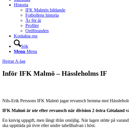
Historia
IFK Malmös bildande
Fotbollens historia
År för år
Profiler
Ordföranden
Kontakta oss
Sök
Menu
Menu
Herrar A-lag
Inför IFK Malmö – Hässleholms IF
Nils-Erik Perssons IFK Malmö jagar revansch hemma mot Hässlehol
IFK Malmö är ute efter revansch när division 2 östra Götaland 
En knivig uppgift, men långt ifrån omöjlig. När lagen stötte på varan
ska uppträda på övre eller undre tabellhalvan i höst.