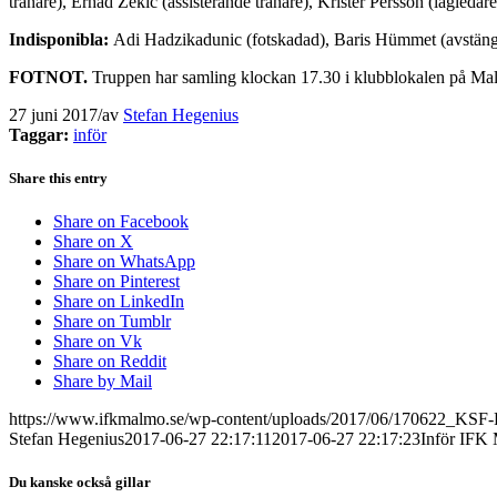
tränare), Erhad Zekic (assisterande tränare), Krister Persson (lagledar
Indisponibla:
Adi Hadzikadunic (fotskadad), Baris Hümmet (avstängd 
FOTNOT.
Truppen har samling klockan 17.30 i klubblokalen på Ma
27 juni 2017
/
av
Stefan Hegenius
Taggar:
inför
Share this entry
Share on Facebook
Share on X
Share on WhatsApp
Share on Pinterest
Share on LinkedIn
Share on Tumblr
Share on Vk
Share on Reddit
Share by Mail
https://www.ifkmalmo.se/wp-content/uploads/2017/06/170622_KSF-
Stefan Hegenius
2017-06-27 22:17:11
2017-06-27 22:17:23
Inför IFK
Du kanske också gillar