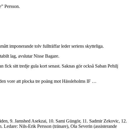
e” Persson.
t imponerande tolv fullträffar leder seriens skytteliga.
abilt lag, avslutar Nisse Bagare.
 fick sitt tredje gula kort senast. Saknas gör också Saban Pehilj
å den vore att plocka tre poäng mot Hässleholms IF …
liden, 9. Jamshed Asekzai, 10. Sami Güngör, 11. Sadmir Zekovic, 12.
edare: Nils-Erik Persson (tränare), Ola Severin (assisterande