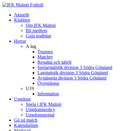
Aktuellt
Klubben
Om IFK Malmö
Bli medlem
Gula godbitar
Herrar
A-lag
Truppen
Matcher
Resultat och tabell
Spelarstatistik division 3 Södra Götaland
Lagstatistik division 3 Södra Götaland
Avstängda division 3 Södra Götaland
Övergångar
U19
Information
Ungdom
Spela i IFK Malmö
Ungdomspolicy
Ungdomsportal
Gå på match
Kalendarium
Marknad