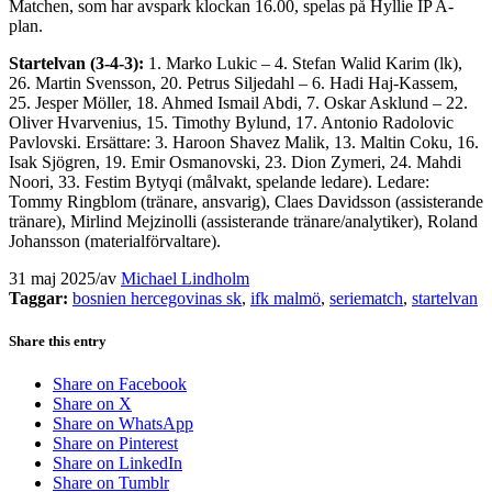
Matchen, som har avspark klockan 16.00, spelas på Hyllie IP A-
plan.
Startelvan (3-4-3):
1. Marko Lukic – 4. Stefan Walid Karim (lk),
26. Martin Svensson, 20. Petrus Siljedahl – 6. Hadi Haj-Kassem,
25. Jesper Möller, 18. Ahmed Ismail Abdi, 7. Oskar Asklund – 22.
Oliver Hvarvenius, 15. Timothy Bylund, 17. Antonio Radolovic
Pavlovski. Ersättare: 3. Haroon Shavez Malik, 13. Maltin Coku, 16.
Isak Sjögren, 19. Emir Osmanovski, 23. Dion Zymeri, 24. Mahdi
Noori, 33. Festim Bytyqi (målvakt, spelande ledare). Ledare:
Tommy Ringblom (tränare, ansvarig), Claes Davidsson (assisterande
tränare), Mirlind Mejzinolli (assisterande tränare/analytiker), Roland
Johansson (materialförvaltare).
31 maj 2025
/
av
Michael Lindholm
Taggar:
bosnien hercegovinas sk
,
ifk malmö
,
seriematch
,
startelvan
Share this entry
Share on Facebook
Share on X
Share on WhatsApp
Share on Pinterest
Share on LinkedIn
Share on Tumblr