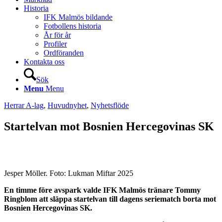
Historia
IFK Malmös bildande
Fotbollens historia
År för år
Profiler
Ordföranden
Kontakta oss
Sök
Menu
Menu
Herrar A-lag
,
Huvudnyhet
,
Nyhetsflöde
Startelvan mot Bosnien Hercegovinas SK
Jesper Möller. Foto: Lukman Miftar 2025
En timme före avspark valde IFK Malmös tränare Tommy
Ringblom att släppa startelvan till dagens seriematch borta mot
Bosnien Hercegovinas SK.