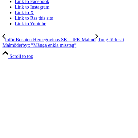
Link to Facebook
Link to Instagram
Link to X
Link to Rss this site
Link to Youtube
Inför Bosnien Hercegovinas SK – IFK Malmö
Tung förlust i
Malmöderbyt: ”Många enkla misstag”
Scroll to top