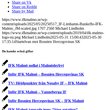
Share on Vk
Share on Reddit
Share by Mail
https://www.ifkmalmo.se/wp-
content/uploads/2025/05/20250517_IF-Limhamn-Bunkeflo-IFK-
Malmo_JM-scaled.jpg
1707
2560
Michael Lindholm
https://www.ifkmalmo.se/wp-content/uploads/2019/04/ifk-malmo-
logo-ny.png
Michael Lindholm
2025-05-31 15:00:43
2025-05-30
17:35:14
Startelvan mot Bosnien Hercegovinas SK
Du kanske också gillar
IFK Malmö nollat i Malmöderbyt
Inför IFK Malmö – Bosnien Hercegovinas SK
TV: Höjdpunkter från Nosaby IF – IFK Malmö
Inför IFK Malmö – Vanneberga IF
Inför Bosnien Hercegovinas SK – IFK Malmö
IFK Malmö tappade igen: ”Stor rotation”