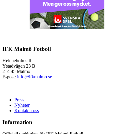
IFK Malmö Fotboll
Heleneholms IP
Ystadvägen 23 B
214 45 Malmö
E-post:
info@ifkmalmo.se
Press
Nyheter
Kontakta oss
Information
Officiell webbplats för IFK Malmö Fotboll