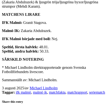
(Zakaria Abdulrazek) & ljusgrön tröja/ljusgröna byxor/ljusgröna
strumpor (Mehdi Karam).
MATCHENS LIRARE
IFK Malmö:
Granit Stagova.
Malmö IK:
Zakaria Abdulrazek.
IFK Malmö började med boll:
Nej.
Speltid, första halvlek:
48.01.
Speltid, andra halvlek:
50.33.
SÄRSKILD NOTERING
* Michael Lindholm direktrapporterade genom Svenska
Fotbollförbundets livescore.
Sammanställt av: Michael Lindholm.
3 augusti 2025
/
av
Michael Lindholm
Taggar:
ifk malmö
,
malmö ik
,
matchfakta
,
matchrapport
,
seriematch
Share this entry