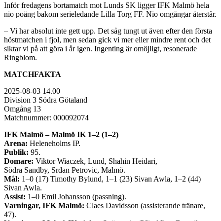
Inför fredagens bortamatch mot Lunds SK ligger IFK Malmö hela
nio poäng bakom serieledande Lilla Torg FF. Nio omgångar återstår.
– Vi har absolut inte gett upp. Det såg tungt ut även efter den första
höstmatchen i fjol, men sedan gick vi mer eller mindre rent och det
siktar vi på att göra i år igen. Ingenting är omöjligt, resonerade
Ringblom.
MATCHFAKTA
2025-08-03 14.00
Division 3 Södra Götaland
Omgång 13
Matchnummer:
000092074
IFK Malmö
– Malmö IK 1–2 (1–2)
Arena:
Heleneholms IP.
Publik:
95.
Domare:
Viktor
Wiaczek
, Lund,
Shahin
Heidari,
Södra
Sandby
,
Srdan
Petrovic, Malmö.
Mål:
1–0 (17) Timothy Bylund, 1–1 (23) Sivan Awla, 1–2 (44)
Sivan Awla.
Assist:
1–0 Emil Johansson (passning).
Varningar, IFK Malmö:
Claes Davidsson (assisterande tränare,
47).