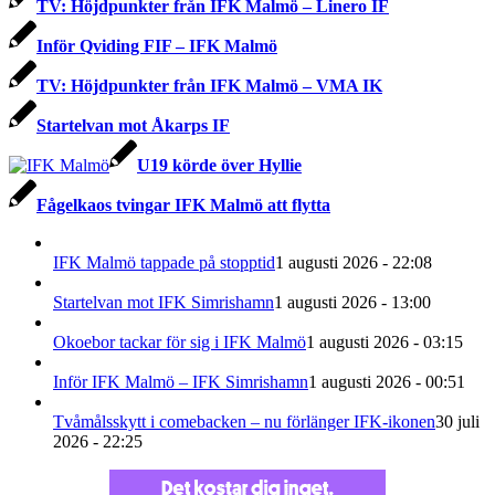
TV: Höjdpunkter från IFK Malmö – Linero IF
Inför Qviding FIF – IFK Malmö
TV: Höjdpunkter från IFK Malmö – VMA IK
Startelvan mot Åkarps IF
U19 körde över Hyllie
Fågelkaos tvingar IFK Malmö att flytta
IFK Malmö tappade på stopptid
1 augusti 2026 - 22:08
Startelvan mot IFK Simrishamn
1 augusti 2026 - 13:00
Okoebor tackar för sig i IFK Malmö
1 augusti 2026 - 03:15
Inför IFK Malmö – IFK Simrishamn
1 augusti 2026 - 00:51
Tvåmålsskytt i comebacken – nu förlänger IFK-ikonen
30 juli
2026 - 22:25