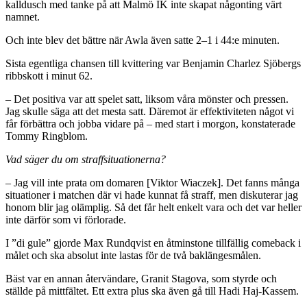
kalldusch med tanke på att Malmö IK inte skapat någonting värt
namnet.
Och inte blev det bättre när
Awla
även satte 2
–
1 i 44:e minuten.
Sista egentliga chansen till kvittering var Benjamin
Charlez
Sjöbergs
ribbskott i minut 62.
– Det positiva var att spelet satt, liksom våra mönster och pressen.
Jag skulle säga att det mesta satt. Däremot är effektiviteten något vi
får förbättra och jobba vidare på – med start i morgon, konstaterade
Tommy Ringblom.
Vad säger du om straffsituationerna?
– Jag vill inte prata om domaren [Viktor
Wiaczek
]. Det fanns många
situationer i matchen där vi hade kunnat få straff, men diskuterar jag
honom blir jag olämplig. Så det får helt enkelt vara och det var heller
inte därför som vi förlorade.
I ”di gule” gjorde Max Rundqvist en åtminstone tillfällig comeback i
målet och ska absolut inte lastas för de två baklängesmålen.
Bäst var en annan återvändare, Granit
Stagova
, som styrde och
ställde på mittfältet. Ett extra plus ska även gå till
Hadi
Haj-
Kassem
.