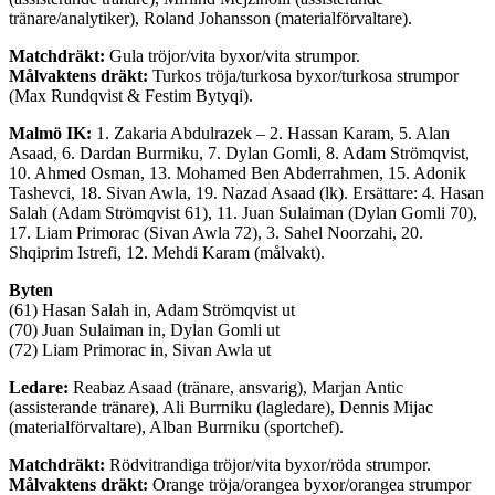
tränare/analytiker), Roland Johansson (materialförvaltare).
Matchdräkt:
Gula tröjor/vita byxor/vita strumpor.
Målvaktens dräkt:
Turkos tröja/turkosa byxor/turkosa strumpor
(Max Rundqvist & Festim Bytyqi).
Malmö IK:
1.
Zakaria
Abdulrazek
–
2. Hassan
Karam
, 5. Alan
Asaad
, 6.
Dardan
Burrniku
, 7. Dylan
Gomli
, 8. Adam Strömqvist,
10. Ahmed Osman, 13. Mohamed Ben
Abderrahmen
, 15.
Adonik
Tashevci
, 18.
Sivan
Awla
, 19.
Nazad
Asaad
(
lk
). Ersättare: 4.
Hasan
Salah (Adam Strömqvist 61), 11. Juan
Sulaiman
(Dylan
Gomli
70),
17. Liam
Primorac
(
Sivan
Awla
72), 3. Sahel
Noorzahi
, 20.
Shqiprim
Istrefi
, 12. Mehdi
Karam
(målvakt).
Byten
(61)
Hasan
Salah in, Adam Strömqvist ut
(70) Juan
Sulaiman
in, Dylan
Gomli
ut
(72) Liam
Primorac
in,
Sivan
Awla
ut
Ledare:
Reabaz
Asaad
(tränare, ansvarig), Marjan Antic
(assisterande tränare), Ali Burrniku (lagledare), Dennis Mijac
(materialförvaltare), Alban Burrniku (sportchef).
Matchdräkt:
Rödvitrandiga tröjor/vita byxor/röda strumpor.
Målvaktens dräkt:
Orange tröja/orangea byxor/orangea strumpor