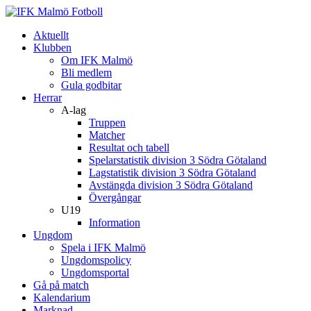
Aktuellt
Klubben
Om IFK Malmö
Bli medlem
Gula godbitar
Herrar
A-lag
Truppen
Matcher
Resultat och tabell
Spelarstatistik division 3 Södra Götaland
Lagstatistik division 3 Södra Götaland
Avstängda division 3 Södra Götaland
Övergångar
U19
Information
Ungdom
Spela i IFK Malmö
Ungdomspolicy
Ungdomsportal
Gå på match
Kalendarium
Marknad