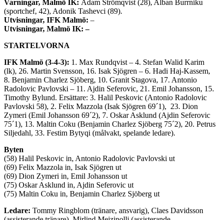
Varningar, Malmö IK:
Adam Strömqvist (28), Alban Burrniku
(sportchef, 42),
Adonik
Tashevci (89).
Utvisningar, IFK Malmö:
–
Utvisningar, Malmö IK: –
STARTELVORNA
IFK Malmö (3-4-3):
1. Max Rundqvist – 4. Stefan Walid Karim
(lk), 26. Martin Svensson, 16. Isak Sjögren – 6. Hadi Haj-Kassem,
8. Benjamin Charlez Sjöberg, 10. Granit Stagova, 17. Antonio
Radolovic Pavlovski – 11. Ajdin Seferovic, 21. Emil Johansson, 15.
Timothy Bylund. Ersättare: 3. Halil Peskovic (Antonio Radolovic
Pavlovski 58), 2. Felix Mazzola (Isak Sjögren 69´1), 23. Dion
Zymeri (Emil Johansson 69´2), 7. Oskar Asklund (Ajdin Seferovic
75´1), 13. Maltin Coku (Benjamin Charlez Sjöberg 75´2), 20. Petrus
Siljedahl, 33. Festim Bytyqi (målvakt, spelande ledare).
Byten
(58) Halil Peskovic in, Antonio Radolovic Pavlovski ut
(69) Felix Mazzola in, Isak Sjögren ut
(69) Dion Zymeri in, Emil Johansson ut
(75) Oskar Asklund in, Ajdin Seferovic ut
(75) Maltin Coku in, Benjamin Charlez Sjöberg ut
Ledare:
Tommy Ringblom (tränare, ansvarig), Claes Davidsson
(assisterande tränare), Mirlind Mejzinolli (assisterande