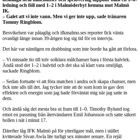
ledning och föll med 1–2 i Malmöderbyt hemma mot Malmö
IK.
– Galet att vi inte vann. Men vi ger inte upp, sade tränaren
Tommy Ringblom.
Besvikelsen var påtaglig och
ifkmalmo.ses
reporter fick vänta
ovanligt länge innan 39-årigen tog sig tid för en intervju.
Det här var nämligen en drabbning som inte borde ha gått att förlora.
– Vi missade tio till tolv solklara målchanser bara i första halvlek.
Ändå stod det 1–2 i halvtid och det ska så klart vara omöjligt,
suckade Ringblom.
– Sedan fortsatte vi att föra matchen i andra och skapa chanser, men
fick inte alls till det. Jag tycker inte att de som kom in gav den
effekten och energin som jag hade förväntat mig när jag satte in
dem.
Och ändå såg det mesta bra ut fram till 1
–
0. Timothy Bylund tog
emot en passning från återvändaren Emil Johansson och satte säkert
bollen i nät i minut 17.
Därefter låg IFK Malmö på för ytterligare mål, men i stället
kvitterade
Sivan
Awla
lite turligt sex minuter senare. En rejäl