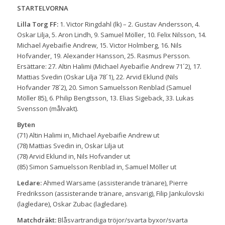
STARTELVORNA
Lilla Torg FF:
1. Victor Ringdahl (lk) – 2. Gustav Andersson, 4.
Oskar Lilja, 5. Aron Lindh, 9. Samuel Möller, 10. Felix Nilsson, 14.
Michael Ayebaifie Andrew, 15. Victor Holmberg, 16. Nils
Hofvander, 19. Alexander Hansson, 25. Rasmus Persson.
Ersättare: 27. Altin Halimi (Michael Ayebaifie Andrew 71´2), 17.
Mattias Svedin (Oskar Lilja 78´1), 22. Arvid Eklund (Nils
Hofvander 78´2), 20. Simon Samuelsson Renblad (Samuel
Möller 85), 6. Philip Bengtsson, 13. Elias Sigeback, 33. Lukas
Svensson (målvakt).
Byten
(71) Altin Halimi in, Michael Ayebaifie Andrew ut
(78) Mattias Svedin in, Oskar Lilja ut
(78) Arvid Eklund in, Nils Hofvander ut
(85) Simon Samuelsson Renblad in, Samuel Möller ut
Ledare:
Ahmed Warsame (assisterande tränare), Pierre
Fredriksson (assisterande tränare, ansvarig), Filip Jankulovski
(lagledare), Oskar Zubac (lagledare).
Matchdräkt:
Blåsvartrandiga tröjor/svarta byxor/svarta