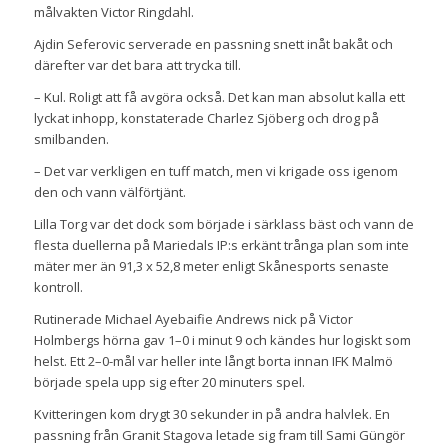
målvakten Victor Ringdahl.
Ajdin Seferovic serverade en passning snett inåt bakåt och
därefter var det bara att trycka till.
– Kul. Roligt att få avgöra också. Det kan man absolut kalla ett
lyckat inhopp, konstaterade Charlez Sjöberg och drog på
smilbanden.
– Det var verkligen en tuff match, men vi krigade oss igenom
den och vann välförtjänt.
Lilla Torg var det dock som började i särklass bäst och vann de
flesta duellerna på Mariedals IP:s erkänt trånga plan som inte
mäter mer än 91,3 x 52,8 meter enligt Skånesports senaste
kontroll.
Rutinerade Michael Ayebaifie Andrews nick på Victor
Holmbergs hörna gav 1–0 i minut 9 och kändes hur logiskt som
helst. Ett 2–0-mål var heller inte långt borta innan IFK Malmö
började spela upp sig efter 20 minuters spel.
Kvitteringen kom drygt 30 sekunder in på andra halvlek. En
passning från Granit Stagova letade sig fram till Sami Güngör