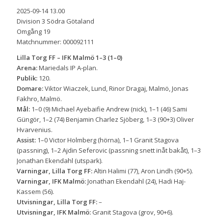
2025-09-14 13.00
Division 3 Södra Götaland
Omgång 19
Matchnummer: 000092111
Lilla Torg FF
– IFK Malmö 1–3 (1–0)
Arena:
Mariedals IP A-plan.
Publik:
120.
Domare:
Viktor Wiaczek, Lund, Rinor Dragaj, Malmö, Jonas
Fakhro, Malmö.
Mål:
1–0 (9) Michael Ayebaifie Andrew (nick), 1–1 (46) Sami
Güngör, 1–2 (74) Benjamin Charlez Sjöberg, 1–3 (90+3) Oliver
Hvarvenius.
Assist:
1–0 Victor Holmberg (hörna), 1–1 Granit Stagova
(passning), 1–2 Ajdin Seferovic (passning snett inåt bakåt), 1–3
Jonathan Ekendahl (utspark).
Varningar, Lilla Torg FF:
Altin Halimi (77), Aron Lindh (90+5).
Varningar, IFK Malmö:
Jonathan Ekendahl (24), Hadi Haj-
Kassem (56).
Utvisningar, Lilla Torg FF:
–
Utvisningar, IFK Malmö:
Granit Stagova (grov, 90+6).