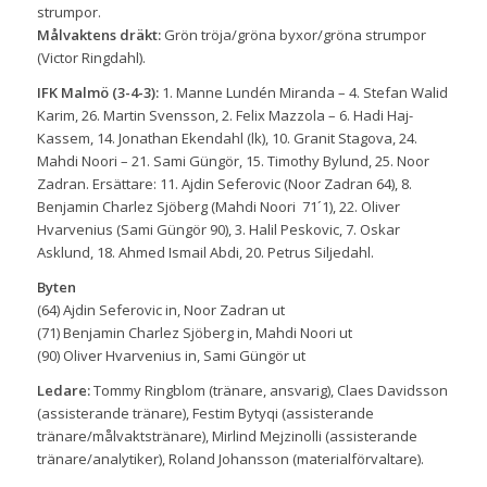
strumpor.
Målvaktens dräkt:
Grön tröja/gröna byxor/gröna strumpor
(Victor Ringdahl).
IFK Malmö (3-4-3):
1. Manne Lundén Miranda – 4. Stefan Walid
Karim, 26. Martin Svensson, 2. Felix Mazzola – 6. Hadi Haj-
Kassem, 14. Jonathan Ekendahl (lk), 10. Granit Stagova, 24.
Mahdi Noori – 21. Sami Güngör, 15. Timothy Bylund, 25. Noor
Zadran. Ersättare: 11. Ajdin Seferovic (Noor Zadran 64), 8.
Benjamin Charlez Sjöberg (Mahdi Noori 71´1), 22. Oliver
Hvarvenius (Sami Güngör 90), 3. Halil Peskovic, 7. Oskar
Asklund, 18. Ahmed Ismail Abdi, 20. Petrus Siljedahl.
Byten
(64) Ajdin Seferovic in, Noor Zadran ut
(71) Benjamin Charlez Sjöberg in, Mahdi Noori ut
(90) Oliver Hvarvenius in, Sami Güngör ut
Ledare:
Tommy Ringblom (tränare, ansvarig), Claes Davidsson
(assisterande tränare), Festim Bytyqi (assisterande
tränare/målvaktstränare), Mirlind Mejzinolli (assisterande
tränare/analytiker), Roland Johansson (materialförvaltare).