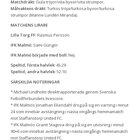
Matchdräkt:
Gula tröjor/vita byxor/vita strumpor.
Målvaktens dräkt:
Turkos tröja/turkosa byxor/turkosa
strumpor (Manne Lundén Miranda).
MATCHENS LIRARE
Lilla Torg FF:
Rasmus Persson.
IFK Malmö:
Sami Güngör.
IFK Malmö började med boll:
Nej.
Speltid, första halvlek:
45.29.
Speltid, andra halvlek:
52.10.
SÄRSKILDA NOTERINGAR
* Michael Lindholm direktrapporterade genom Svenska
Fotbollförbundets livescore.
* IFK Malmös Jonathan Ekendahl drog på sig en varning i minut
24 som innebär avstängning i nästa omgångs hemmamatch
mot Staffanstorp United FC.
* IFK Malmös Granit Stagova drog på sig en utvisning i minut
90+6 som innebär avstängning i nästa omgångs hemmamatch
mot Staffanstorp United FC.