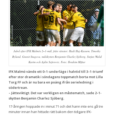
Jubel efter IFK Malmös 2
–
1-mål, från vänster: Hadi Haj-Kassem, Timothy
Bylund, Granit Stagova, målskytten Benjamin Charlez Sjöberg, Stefan Walid
Karim och Ajdin Seferovic. Foto: Ibrahim Miftar
IFK Malmö vände ett 0–1-underläge i halvtid till 3–1-triumf
efter stor dramatik i söndagens toppmatch borta mot Lilla
Torg FF och är nu bara en poäng ifrån serieledning i
södertrean.
– Jätteviktigt. Det var verkligen en måstematch, sade 2–1-
skytten Benjamin Charlez Sjöberg.
17-åringen hoppade in i minut 71 och det hann inte ens gå tre
minuter innan han hittade rätt bakom den tidigare IFK-