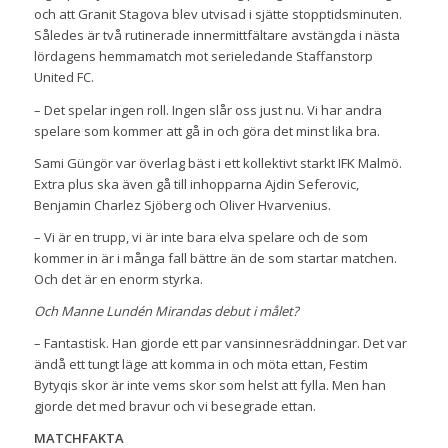
och att Granit Stagova blev utvisad i sjätte stopptidsminuten.
Således är två rutinerade innermittfältare avstängda i nästa
lördagens hemmamatch mot serieledande Staffanstorp
United FC.
– Det spelar ingen roll. Ingen slår oss just nu. Vi har andra
spelare som kommer att gå in och göra det minst lika bra.
Sami Güngör var överlag bäst i ett kollektivt starkt IFK Malmö.
Extra plus ska även gå till inhopparna Ajdin Seferovic,
Benjamin Charlez Sjöberg och Oliver Hvarvenius.
– Vi är en trupp, vi är inte bara elva spelare och de som
kommer in är i många fall bättre än de som startar matchen.
Och det är en enorm styrka.
Och Manne Lundén Mirandas debut i målet?
– Fantastisk. Han gjorde ett par vansinnesräddningar. Det var
ändå ett tungt läge att komma in och möta ettan, Festim
Bytyqis skor är inte vems skor som helst att fylla. Men han
gjorde det med bravur och vi besegrade ettan.
MATCHFAKTA