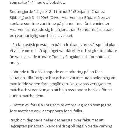
som satte 1–1 med ett lobbskott.
Sedan gjorde ”di gule” 2–1 i minut 74 (Benjamin Charlez
Sjöberg) och 3–1 i 90+3 (Oliver Hvarvenius). Båda målen av
spelare som inte varit inne på planen i mer än tre minuter.
Hvarvenius nickade sig fri på Jonathan Ekendahls (!) utspark
och var hur kylig som helst i avslutet.
– En fantastisk prestation på en fruktansvärt svårspelad plan.
Vi visste om det så uppläget var därefter och vi gick lite rakare
än vanligt, sade tränare Tommy Ringblom och fortsatte sin
analys.
– Började tufft då vi tappade en markering på en fast
situation. Lilla Torg var bra och det var inte utan anledning att
man ledde serien före omgången. De gav oss verkligen en
match och vi var tvungna att höja oss i andra halvlek för att
kunna matcha dem.
– Hatten av för Lilla Torg som är ett bra lag. Men som jag sa
före matchen är vi ostoppbara för tillfället.
Ringblom deppade heller det minsta över faktumet att
lagkapten Jonathan Ekendahl drog på sig sin tredje varning