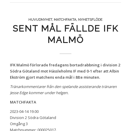
HUVUDNYHET
,
MATCHFAKTA
,
NYHETSFLÖDE
SENT MÅL FÄLLDE IFK
MALMÖ
IFK Malmö förlorade fredagens bortadrabbning i division 2
Södra Götaland mot Hässleholms IF med 0-1 efter att Albin
Ekström gjort matchens enda mål i 88:e minuten.
Tränarkommentarer från den spelande assisterande tränaren
Jesse Edge kommer under helgen.
MATCHFAKTA
2023-04-14 19.00
Division 2 Södra Götaland
Omgång 3
Matchnummer: 000025017.