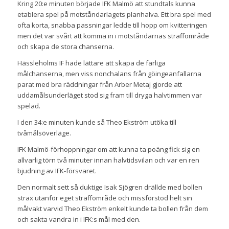
Kring 20:e minuten började IFK Malmö att stundtals kunna
etablera spel på motståndarlagets planhalva. Ett bra spel med
ofta korta, snabba passningar ledde till hopp om kvitteringen
men det var svårt att komma in i motståndarnas straffområde
och skapa de stora chanserna.
Hässleholms IF hade lättare att skapa de farliga
målchanserna, men viss nonchalans från göingeanfallarna
parat med bra räddningar från Arber Metaj gjorde att
uddamålsunderläget stod sig fram till dryga halvtimmen var
spelad.
I den 34:e minuten kunde så Theo Ekström utöka till
tvåmålsöverläge.
IFK Malmö-förhoppningar om att kunna ta poäng fick sig en
allvarlig törn två minuter innan halvtidsvilan och var en ren
bjudning av IFK-försvaret.
Den normalt sett så duktige Isak Sjögren drällde med bollen
strax utanför eget straffområde och missförstod helt sin
målvakt varvid Theo Ekström enkelt kunde ta bollen från dem
och sakta vandra in i IFK:s mål med den.