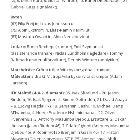
´2), 6. Drilon Kurti, 8. Gustaf Winroth, 15. Rahel Omed Nader, 21.
Gabriel Gagzis (målvakt).
Byten
(67) Filip Freij in, Lucas Johnsson ut
(75) Albin Ekström in, Elias-Ramin Karimi ut
(83) Mustafa Owaid in, Aldin Nedzibovic ut
Ledare:
Burim Rexhepi (tränare), Emil Szymanski
(assisterande tränare), Niclas Lundholm (lagledare), Tommy
Raftmark (materialförvaltare), Dennis Winroth (analytiker).
Matchdräkt:
Gröna tröjor/vita byxor/gröna strumpor.
Målvaktens dräkt:
Vit tröja/vita byxor/vita strumpor (Adam
Larsson).
IFK Malmö (4-4-2, diamant):
35. Isak Skarlund – 20. Jason
Rindom, 16. Isak Sjögren, 5. Simon Gottfridén, 21. David Abaya
– 8. Ludvig Hegdal (lk), 18. Benjamin Gashi, 10. Michaël Dangi
M’fwamba, 4. Herve Prudence Nshimirimana – 22. Oliver
Hvarvenius, 3. Anthony Masumba Djebou. Ersättare: 2. Oskar
Jönsson (Jason Rindom 46), 7. Edafe Egbedi (Anthony Masumba
Djebou 46), 9. Robin Hofsö (Benjamin Gashi 46), 17. Filston
Mawana (Oliver Hvarvenius 67´1), 25. Ahmed Ismail Abdi