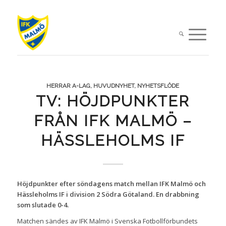
HERRAR A-LAG
,
HUVUDNYHET
,
NYHETSFLÖDE
TV: HÖJDPUNKTER
FRÅN IFK MALMÖ –
HÄSSLEHOLMS IF
Höjdpunkter efter söndagens match mellan IFK Malmö och
Hässleholms IF i division 2 Södra Götaland. En drabbning
som slutade 0-4.
Matchen sändes av IFK Malmö i Svenska Fotbollförbundets