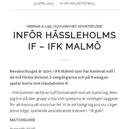
/
14 APRIL 2023
AV
IFK MALMÖ FOTBOLL
HERRAR A-LAG
,
HUVUDNYHET
,
NYHETSFLÖDE
INFÖR HÄSSLEHOLMS
IF – IFK MALMÖ
Revanschsuget är stort i IFK Malmö som har kammat noll i
de två första division 2-omgångarna och på fredagen
spelar borta mot Hässleholms IF.
– Det kommer att bli en tuff bortamatch mot ett starkt lag. Men
jag tror på den grupp vi har och spelarna är verkligen taggade
för att bevisa att vissa har fel. Vi är ett farligt lag just nu, säger
Jesse Edge, spelande assisterande tränare i ”di gule”.
MATCHGUIDE