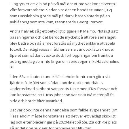
– Jag tycker att vi bjöd på två mål där vi inte var konsekventa i
vårt försvarsarbete. Sedan var det en handssituation [0-2]
som Hässleholm gjorde mål på där vi bara väntade på en
avblåsning som inte kom, resonerade Georg Eterovic.
Andra halvlek såg ett betydligt piggare IFK Malmö. Plötsligt satt
passningarna och det berodde mycket på att rörelsen i laget
blev bättre och då är det förstås så mycket enklare att spela
fotboll. De riktigt vassa målchanserna var dock lätträknade.
Spelet som sådant väckte dock förhoppningar om framtida
poäng mot lag som inte krigar om seriesegern likt Hässleholms
IF.
I den 62:a minuten kunde Hässleholm kontra och göra sitt
fjärde mål. Målet som sådant borde dock underkänts.
Undertecknad skribent satt precis i linje med IFK:s försvar och
kan konstatera att Lucas Johnsson var cirka två meter på fel
sida och borde blivit avvinkad.
Det var dock inte denna händelse som fällde avgörandet. Om
Hässleholm måste konstateras att det var ett väldigt skickligt
lag och efter placeringar på 2020-talet på 5:e, 2:a och 4:e plats
så är det nog nu dags för promovering till Ettan.