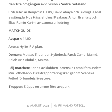
den 16:e omgången av division 2 Södra Götaland.
I ”di gule” är Benjamin Gashi, David Abaya och Ludvig Hegdal
avstängda. Hos Hässleholms IF saknas Anton Branting och
Elias-Ramin Karimi av samma anledning.
MATCHGUIDE
Avspark:
14.00.
Arena:
Hyllie IP A-plan.
Domare:
Mattias Theander, Hyltebruk, Faruk Camo, Malmö,
Salah Aziz Abdulla, Malmö.
Följ matchen:
Sänds av klubben i Svenska Fotbollförbundets
Min Fotboll-app. Direktrapportering sker genom
Svenska
Fotbollförbundets livescore
.
Truppen:
Släpps en timme före avspark.
/
12 AUGUSTI 2023
AV
IFK MALMÖ FOTBOLL