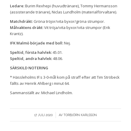
Ledare:
Burim Rexhepi (huvudtränare), Tommy Hermansson
(assisterande tränare), Niclas Lundholm (materialförvaltare).
Matchdräkt:
Gröna tröjor/vita byxor/gröna strumpor.
Målvaktens dräkt:
Vit tröja/vita byxor/vita strumpor (Erik
Krantz).
IFK Malmö började med boll:
Nej.
Speltid, första halvlek:
45.01.
Speltid, andra halvlek:
48.06.
SÄRSKILD NOTERING
* Hässleholms IF:s 3-0-mål kom på straff efter att Tim Ströbeck
fällts av Henrik Ahlberg i minut 64.
Sammanställt av: Michael Lindholm.
/
17 JULI 2020
AV
TORBJÖRN KARLSSON