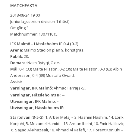
MATCHFAKTA
2018-08-24 19.00
Juniorlagsserien division 1 (höst)
Omgång 3
Matchnummer: 130711015.
IFK Malmö – Hässleholms IF 0-4 (0-2)
Arena:
Malmö Stadion plan 9, konstgräs.
Publik
: 20.
Domare:
Naim Bytyqi, Oxie.
Mål:
0-1 (33) Malte Nilsson, 0-2 (39) Malte Nilsson, 0-3 (63) Albin
Andersson, 0-4 (89) Mustafa Owaid.
Assist:
–
Varningar, IFK Malmö:
Ahmad Farraj (75).
–
Varningar, Hässleholms IF:
Utvisningar, IFK Malmö:
–
Utvisningar, Hässleholms IF:
–
Startelvan (3-5-2):
1. Arber Metaj – 3. Hashim Hashim, 14. Lorik
Konjuhi, 5. Mozamel Hamid – 18. Arman Ibishi, 10. Emir Halilovic,
6. Sajjad Al-Khazaali, 16. Ahmad Al Kafafi, 17. Florent Konjuhi –