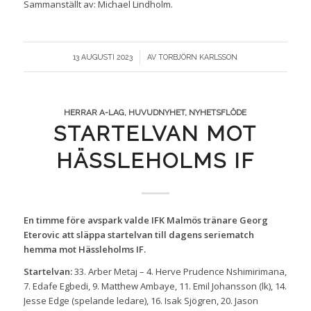
Sammanställt av: Michael Lindholm.
/
13 AUGUSTI 2023
AV
TORBJÖRN KARLSSON
HERRAR A-LAG
,
HUVUDNYHET
,
NYHETSFLÖDE
STARTELVAN MOT
HÄSSLEHOLMS IF
En timme före avspark valde IFK Malmös tränare Georg
Eterovic att släppa startelvan till dagens seriematch
hemma mot Hässleholms IF.
Startelvan:
33. Arber Metaj – 4. Herve Prudence Nshimirimana,
7. Edafe Egbedi, 9. Matthew Ambaye, 11. Emil Johansson (lk), 14.
Jesse Edge (spelande ledare), 16. Isak Sjögren, 20. Jason