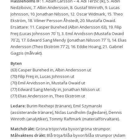
Hässleholms IF:
1. Adam Larsson – 4. Adi Terzic (lk), 5. Aldin
Nedzibovic, 7. Albin Andersson, 8. Gustaf Winroth, 9. Lucas
Johnsson, 10. Jonathan Nilsson, 12. Oscar Widmark, 15. Theo
Ekström, 18. Vilmer Persson Åhstedt, 20. Mustafa Owaid.
Ersättare: 11. Casper Burehed (Albin Andersson 63), 19. Filip
Freij (Lucas Johnsson 70´1), 3. Emil Arvidsson (Mustafa Owaid
70´2), 17. Edward Sang Mendy (Jonathan Nilsson 77´1), 14. Elias
Andersson (Theo Ekström 77´2), 16. Eddie Hoang, 21. Gabriel
Gagzis (målvakt).
Byten
(63) Casper Burehed in, Albin Andersson ut
(70) Filip Freij in, Lucas Johnsson ut
(70) Emil Arvidsson in, Mustafa Owaid ut
(77) Edward Sang Mendy in, Jonathan Nilsson ut
(77) Elias Andersson in, Theo Ekström ut
Ledare:
Burim Rexhepi (tränare), Emil Szymanski
(assisterande tränare), Niclas Lundholm (lagledare), Dennis
Winroth (analytiker), Tommy Raftmark (materialförvaltare).
Matchdräkt:
Gröna tröjor/vita byxor/gröna strumpor.
Målvaktens dräkt:
Blå tröja/blåa byxor/blåa strumpor (Adam