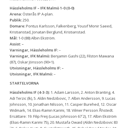
Hässleholms IF – IFK Malmö 1-0 (0-0)
Arena:
Österås IP A-plan.
Publik:
250.
Domare:
Pontus Karlsson, Falkenberg, Yousif Monir Saeed,
Kristianstad, Jonatan Berglund, Kristianstad.
Mål:
1-0 (88) Albin Ekström.
Assist: –
Varningar, Hässleholms IF:
–
Varningar, IFK Malmö:
Benjamin Gashi (22), Filston Mawana
(87), Oskar Jönsson (90+1).
Utvisningar, Hässleholms IF: –
Utvisningar, IFK Malmö:
–
STARTELVORNA
Hässleholms IF (4-3-3)
:
1. Adam Larsson, 2. Anton Branting, 4.
Adi Terzic (lk), 5. Aldin Nedzibovic, 7. Albin Andersson, 9. Lucas
Johnsson, 10. Jonathan Nilsson, 11. Casper Burehed, 12. Oscar
Widmark, 14. Elias-Ramin Karimi, 18. Vilmer Persson Åhstedt.
Ersättare: 19. Filip Freij (Lucas Johnsson 67´2), 17. Albin Ekström
(Elias-Ramin Karimi 75), 20. Mustafa Owaid (Aldin Nedzibovic 83