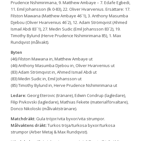
Prudence Nshimirimana, 9. Matthew Ambaye – 7. Edafe Egbedi,
11. Emil Johansson (lk 0-83), 22. Oliver Hvarvenius. Ersättare: 17.
Filston Mawana (Matthew Ambaye 46´1), 3. Anthony Masumba
Djebou (Oliver Hvarvenius 46´2), 12. Adam Strömqvist (Ahmed
Ismail Abdi 83´1), 27. Medin Sudic (Emil Johansson 83´2), 19.
Timothy Bylund (Herve Prudence Nshimirimana 85), 1. Max
Rundqvist (målvakt).
Byten
(46) Filston Mawana in, Matthew Ambaye ut
(46) Anthony Masumba Djebou in, Oliver Hvarvenius ut
(83) Adam Strömqvist in, Ahmed Ismail Abdi ut
(83) Medin Sudic in, Emil Johansson ut
(85) Timothy Bylund in, Herve Prudence Nshimirimana ut
Ledare:
Georg Eterovic (tränare), Edwin Condrup (lagledare),
Filip Pivkovski (lagledare), Mathias Fekete (materialförvaltare),
Donco Nikoloski (målvaktstränare).
Matchdräkt:
Gula tröjor/vita byxor/vita strumpor.
Målvaktens dräkt:
Turkos tröja/turkosa byxor/turkosa
strumpor (Arber Metaj & Max Rundqvist).