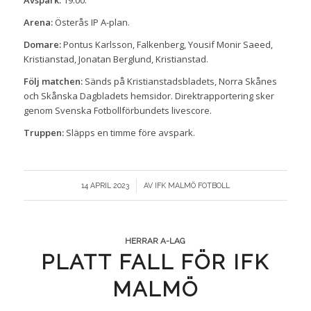
Avspark:
19.00.
Arena:
Österås IP A-plan.
Domare:
Pontus Karlsson, Falkenberg, Yousif Monir Saeed,
Kristianstad, Jonatan Berglund, Kristianstad.
Följ matchen:
Sänds på Kristianstadsbladets, Norra Skånes
och Skånska Dagbladets hemsidor. Direktrapportering sker
genom
Svenska Fotbollförbundets livescore
.
Truppen:
Släpps en timme före avspark.
/
14 APRIL 2023
AV
IFK MALMÖ FOTBOLL
HERRAR A-LAG
PLATT FALL FÖR IFK
MALMÖ