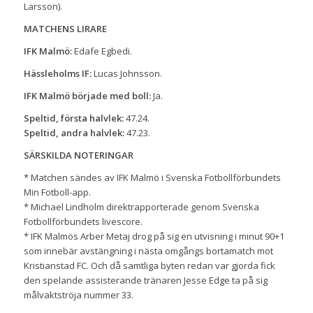
Larsson).
MATCHENS LIRARE
IFK Malmö:
Edafe Egbedi.
Hässleholms IF:
Lucas Johnsson.
IFK Malmö började med boll:
Ja.
Speltid, första halvlek:
47.24.
Speltid, andra halvlek:
47.23.
SÄRSKILDA NOTERINGAR
* Matchen sändes av IFK Malmö i Svenska Fotbollförbundets
Min Fotboll-app.
* Michael Lindholm direktrapporterade genom Svenska
Fotbollförbundets livescore.
* IFK Malmös Arber Metaj drog på sig en utvisning i minut 90+1
som innebär avstängning i nästa omgångs bortamatch mot
Kristianstad FC. Och då samtliga byten redan var gjorda fick
den spelande assisterande tränaren Jesse Edge ta på sig
målvaktströja nummer 33.