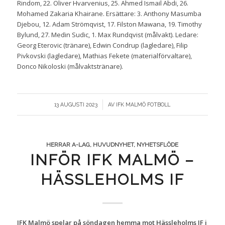
Rindom, 22. Oliver Hvarvenius, 25. Ahmed Ismail Abdi, 26.
Mohamed Zakaria Khairane. Ersättare: 3. Anthony Masumba
Djebou, 12. Adam Strömqvist, 17. Filston Mawana, 19. Timothy
Bylund, 27. Medin Sudic, 1. Max Rundqvist (målvakt). Ledare:
Georg Eterovic (tränare), Edwin Condrup (lagledare), Filip
Pivkovski (lagledare), Mathias Fekete (materialförvaltare),
Donco Nikoloski (målvaktstränare).
/
13 AUGUSTI 2023
AV
IFK MALMÖ FOTBOLL
HERRAR A-LAG
,
HUVUDNYHET
,
NYHETSFLÖDE
INFÖR IFK MALMÖ –
HÄSSLEHOLMS IF
IFK Malmö spelar på söndagen hemma mot Hässleholms IF i