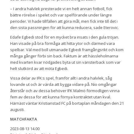
– I andra halvlek presterade vi en helt annan fotboll, fick
bättre rörelse i spelet och var spelförande under längre
perioder. Vi hade tillfällen att göra mål, men fick inte till det i
den sista passningen för att kunna reducera, sade Eterovic.
Edafe Egbedi stod för en mycket bra insats i den gula tröjan.
Han visade på bra förmåga att hitta ytor och därmed vara
spelbar. Väl med boll utmanade Egbedi framgångsrikt och kom
många gånger förbi sin back. Faktum är att hässleholmarna
med kvarten kvar nödgades byta ut sin vänsterback som var
helt slutkörd av att möta Egbedi.
Vissa delar av IFK:s spel, framför allt i andra halvlek, såg
lovande ut och är värda att bygga vidare på. Nio omgångar
återstår och av dessa behöver IFK Malmö förmodligen vinna
fem av dessa för att kunna förnya kontraktet utan kval.
Härnäst väntar Kristianstad FC på bortaplan måndagen den 21
augusti.
MATCHFAKTA
2023-08-13 14.00