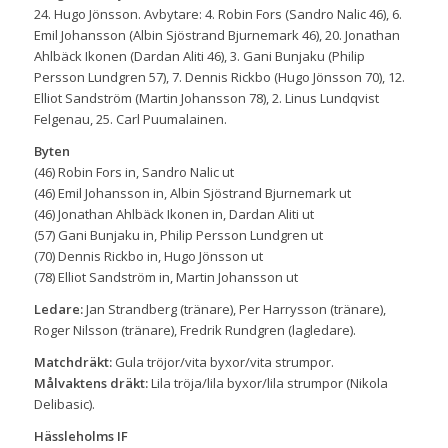
24. Hugo Jönsson. Avbytare: 4. Robin Fors (Sandro Nalic 46), 6.
Emil Johansson (Albin Sjöstrand Bjurnemark 46), 20. Jonathan
Ahlbäck Ikonen (Dardan Aliti 46), 3. Gani Bunjaku (Philip
Persson Lundgren 57), 7. Dennis Rickbo (Hugo Jönsson 70), 12.
Elliot Sandström (Martin Johansson 78), 2. Linus Lundqvist
Felgenau, 25. Carl Puumalainen.
Byten
(46) Robin Fors in, Sandro Nalic ut
(46) Emil Johansson in, Albin Sjöstrand Bjurnemark ut
(46) Jonathan Ahlbäck Ikonen in, Dardan Aliti ut
(57) Gani Bunjaku in, Philip Persson Lundgren ut
(70) Dennis Rickbo in, Hugo Jönsson ut
(78) Elliot Sandström in, Martin Johansson ut
Ledare:
Jan Strandberg (tränare), Per Harrysson (tränare),
Roger Nilsson (tränare), Fredrik Rundgren (lagledare).
Matchdräkt:
Gula tröjor/vita byxor/vita strumpor.
Målvaktens dräkt:
Lila tröja/lila byxor/lila strumpor (Nikola
Delibasic).
Hässleholms IF