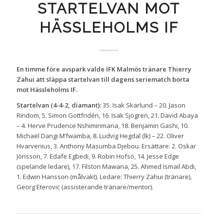
STARTELVAN MOT
HÄSSLEHOLMS IF
En timme före avspark valde IFK Malmös tränare Thierry
Zahui att släppa startelvan till dagens seriematch borta
mot Hässleholms IF.
Startelvan (4-4-2, diamant):
35. Isak Skarlund – 20. Jason
Rindom, 5. Simon Gottfridén, 16. Isak Sjögren, 21. David Abaya
– 4. Herve Prudence Nshimirimana, 18. Benjamin Gashi, 10.
Michaël Dangi M’fwamba, 8. Ludvig Hegdal (lk) – 22. Oliver
Hvarvenius, 3. Anthony Masumba Djebou. Ersättare: 2. Oskar
Jönsson, 7. Edafe Egbedi, 9. Robin Hofsö, 14. Jesse Edge
(spelande ledare), 17. Filston Mawana, 25. Ahmed Ismail Abdi,
1. Edwin Hansson (målvakt). Ledare: Thierry Zahui (tränare),
Georg Eterovic (assisterande tränare/mentor).