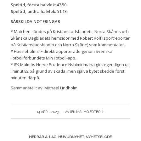
Speltid, första halvlek:
47.50.
Speltid, andra halvlek:
51.13.
SÄRSKILDA NOTERINGAR
* Matchen sändes på Kristianstadsbladets, Norra Skånes och
Skånska Dagbladets hemsidor med Robert Rolf (sportreporter
på Kristianstadsbladet och Norra Skåne) som kommentator.
* Hässleholms IF direktrapporterade genom Svenska
Fotbollförbundets Min Fotboll-app.
* IFK Malmös Herve Prudence Nshimirimana gick egentligen ut
i minut 82 på grund av skada, men själva bytet skedde först
minuten därpå.
Sammanställt av: Michael Lindholm.
/
14 APRIL 2023
AV
IFK MALMÖ FOTBOLL
HERRAR A-LAG
,
HUVUDNYHET
,
NYHETSFLÖDE