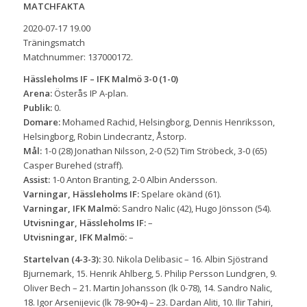
MATCHFAKTA
2020-07-17 19.00
Träningsmatch
Matchnummer: 137000172.
Hässleholms IF – IFK Malmö 3-0 (1-0)
Arena:
Österås IP A-plan.
Publik:
0.
Domare:
Mohamed Rachid, Helsingborg, Dennis Henriksson,
Helsingborg, Robin Lindecrantz, Åstorp.
Mål:
1-0 (28) Jonathan Nilsson, 2-0 (52) Tim Ströbeck, 3-0 (65)
Casper Burehed (straff).
Assist:
1-0 Anton Branting, 2-0 Albin Andersson.
Varningar, Hässleholms IF:
Spelare okänd (61).
Varningar, IFK Malmö:
Sandro Nalic (42), Hugo Jönsson (54).
Utvisningar, Hässleholms IF:
–
Utvisningar, IFK Malmö:
–
Startelvan (4-3-3):
30. Nikola Delibasic – 16. Albin Sjöstrand
Bjurnemark, 15. Henrik Ahlberg, 5. Philip Persson Lundgren, 9.
Oliver Bech – 21. Martin Johansson (lk 0-78), 14. Sandro Nalic,
18. Igor Arsenijevic (lk 78-90+4) – 23. Dardan Aliti, 10. Ilir Tahiri,