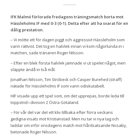
IFK Malmö förlorade fredagens träningsmatch borta mot
Hässleholms IF med 0-3 (0-1). Detta efter att ha svarat för en
dålig prestation.
– Vi mötte ett för dagen piggt och aggressivt Hässleholm som
vann rättvist. Det tog en halvlek innan vi kom någorlunda in i
matchen, sade tränaren Roger Nilsson.
– Efter en blek första halvlek jämnade vi ut spelet något, men
släppte ändå in två mål.
Jonathan Nilsson, Tim Ströbeck och Casper Burehed (straff)
nätade för Hässleholms IF som vann odiskutabelt.
HIF visade upp ett spel som, om det upprepas, borde leda till
toppstrid i division 2 Östra Götaland.
– För vår del var det ett kliv tillbaka efter förra veckans
gedigna insats mot Kristianstad. Men nu tar vi nya tag och
laddar om inför onsdagens match mot hårdsatsande Nosaby,
betonade Roger Nilsson.