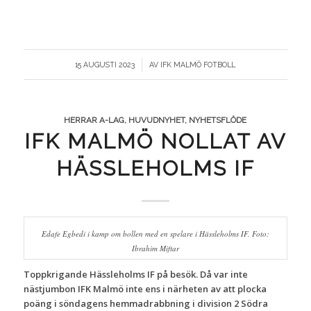
/
15 AUGUSTI 2023
AV
IFK MALMÖ FOTBOLL
HERRAR A-LAG
,
HUVUDNYHET
,
NYHETSFLÖDE
IFK MALMÖ NOLLAT AV
HÄSSLEHOLMS IF
Edafe Egbedi i kamp om bollen med en spelare i Hässleholms IF. Foto:
Ibrahim Miftar
Toppkrigande Hässleholms IF på besök. Då var inte
nästjumbon IFK Malmö inte ens i närheten av att plocka
poäng i söndagens hemmadrabbning i division 2 Södra