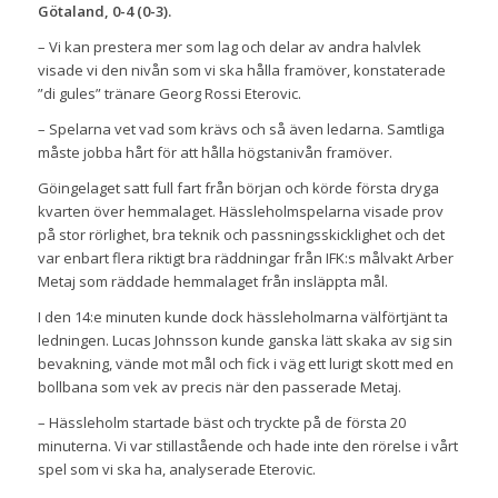
Götaland, 0-4 (0-3).
– Vi kan prestera mer som lag och delar av andra halvlek
visade vi den nivån som vi ska hålla framöver, konstaterade
”di gules” tränare Georg Rossi Eterovic.
– Spelarna vet vad som krävs och så även ledarna. Samtliga
måste jobba hårt för att hålla högstanivån framöver.
Göingelaget satt full fart från början och körde första dryga
kvarten över hemmalaget. Hässleholmspelarna visade prov
på stor rörlighet, bra teknik och passningsskicklighet och det
var enbart flera riktigt bra räddningar från IFK:s målvakt Arber
Metaj som räddade hemmalaget från insläppta mål.
I den 14:e minuten kunde dock hässleholmarna välförtjänt ta
ledningen. Lucas Johnsson kunde ganska lätt skaka av sig sin
bevakning, vände mot mål och fick i väg ett lurigt skott med en
bollbana som vek av precis när den passerade Metaj.
– Hässleholm startade bäst och tryckte på de första 20
minuterna. Vi var stillastående och hade inte den rörelse i vårt
spel som vi ska ha, analyserade Eterovic.