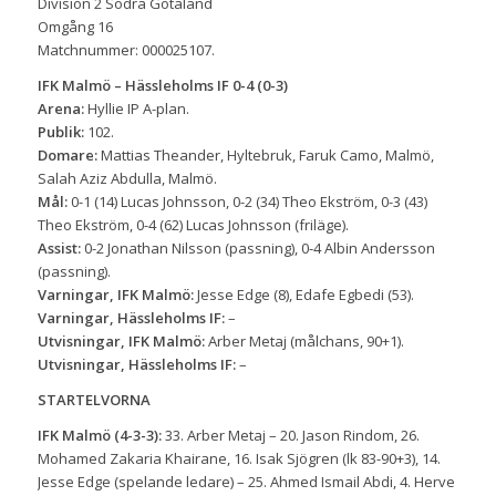
Division 2 Södra Götaland
Omgång 16
Matchnummer: 000025107.
IFK Malmö – Hässleholms IF 0-4 (0-3)
Arena:
Hyllie IP A-plan.
Publik:
102.
Domare:
Mattias Theander, Hyltebruk, Faruk Camo, Malmö,
Salah Aziz Abdulla, Malmö.
Mål:
0-1 (14) Lucas Johnsson, 0-2 (34) Theo Ekström, 0-3 (43)
Theo Ekström, 0-4 (62) Lucas Johnsson (friläge).
Assist:
0-2 Jonathan Nilsson (passning), 0-4 Albin Andersson
(passning).
Varningar, IFK Malmö:
Jesse Edge (8), Edafe Egbedi (53).
Varningar, Hässleholms IF:
–
Utvisningar, IFK Malmö:
Arber Metaj (målchans, 90+1).
Utvisningar, Hässleholms IF:
–
STARTELVORNA
IFK Malmö (4-3-3):
33. Arber Metaj – 20. Jason Rindom, 26.
Mohamed Zakaria Khairane, 16. Isak Sjögren (lk 83-90+3), 14.
Jesse Edge (spelande ledare) – 25. Ahmed Ismail Abdi, 4. Herve