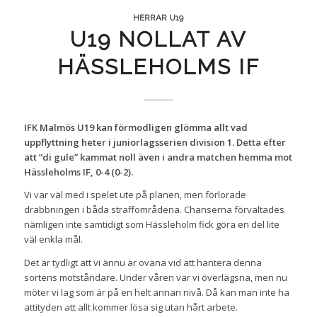
HERRAR U19
U19 NOLLAT AV
HÄSSLEHOLMS IF
IFK Malmös U19 kan förmodligen glömma allt vad
uppflyttning heter i juniorlagsserien division 1. Detta efter
att ”di gule” kammat noll även i andra matchen hemma mot
Hässleholms IF, 0-4 (0-2).
Vi var väl med i spelet ute på planen, men förlorade
drabbningen i båda straffområdena. Chanserna förvaltades
nämligen inte samtidigt som Hässleholm fick göra en del lite
väl enkla mål.
Det är tydligt att vi ännu är ovana vid att hantera denna
sortens motståndare. Under våren var vi överlägsna, men nu
möter vi lag som är på en helt annan nivå. Då kan man inte ha
attityden att allt kommer lösa sig utan hårt arbete.