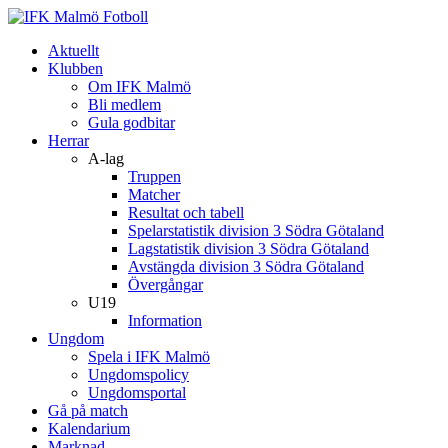
Aktuellt
Klubben
Om IFK Malmö
Bli medlem
Gula godbitar
Herrar
A-lag
Truppen
Matcher
Resultat och tabell
Spelarstatistik division 3 Södra Götaland
Lagstatistik division 3 Södra Götaland
Avstängda division 3 Södra Götaland
Övergångar
U19
Information
Ungdom
Spela i IFK Malmö
Ungdomspolicy
Ungdomsportal
Gå på match
Kalendarium
Marknad