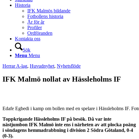
Historia
IFK Malmös bildande
Fotbollens historia
År för år
Profiler
Ordföranden
Kontakta oss
Sök
Menu
Menu
Herrar A-lag
,
Huvudnyhet
,
Nyhetsflöde
IFK Malmö nollat av Hässleholms IF
Edafe Egbedi i kamp om bollen med en spelare i Hässleholms IF. Foto
Toppkrigande Hässleholms IF på besök. Då var inte
nästjumbon IFK Malmö inte ens i närheten av att plocka poäng
i söndagens hemmadrabbning i division 2 Södra Götaland, 0-4
(0-3).