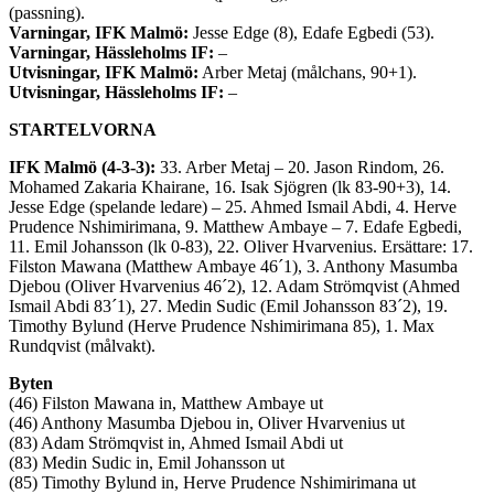
(passning).
Varningar, IFK Malmö:
Jesse Edge (8), Edafe Egbedi (53).
Varningar, Hässleholms IF:
–
Utvisningar, IFK Malmö:
Arber Metaj (målchans, 90+1).
Utvisningar, Hässleholms IF:
–
STARTELVORNA
IFK Malmö (4-3-3):
33. Arber Metaj – 20. Jason Rindom, 26.
Mohamed Zakaria Khairane, 16. Isak Sjögren (lk 83-90+3), 14.
Jesse Edge (spelande ledare) – 25. Ahmed Ismail Abdi, 4. Herve
Prudence Nshimirimana, 9. Matthew Ambaye – 7. Edafe Egbedi,
11. Emil Johansson (lk 0-83), 22. Oliver Hvarvenius. Ersättare: 17.
Filston Mawana (Matthew Ambaye 46´1), 3. Anthony Masumba
Djebou (Oliver Hvarvenius 46´2), 12. Adam Strömqvist (Ahmed
Ismail Abdi 83´1), 27. Medin Sudic (Emil Johansson 83´2), 19.
Timothy Bylund (Herve Prudence Nshimirimana 85), 1. Max
Rundqvist (målvakt).
Byten
(46) Filston Mawana in, Matthew Ambaye ut
(46) Anthony Masumba Djebou in, Oliver Hvarvenius ut
(83) Adam Strömqvist in, Ahmed Ismail Abdi ut
(83) Medin Sudic in, Emil Johansson ut
(85) Timothy Bylund in, Herve Prudence Nshimirimana ut