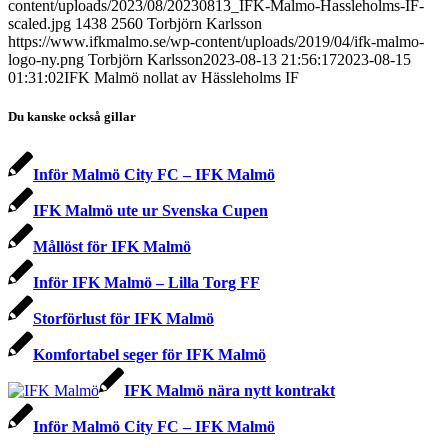
content/uploads/2023/08/20230813_IFK-Malmo-Hassleholms-IF-
scaled.jpg
1438
2560
Torbjörn Karlsson
https://www.ifkmalmo.se/wp-content/uploads/2019/04/ifk-malmo-
logo-ny.png
Torbjörn Karlsson
2023-08-13 21:56:17
2023-08-15
01:31:02
IFK Malmö nollat av Hässleholms IF
Du kanske också gillar
Inför Malmö City FC – IFK Malmö
IFK Malmö ute ur Svenska Cupen
Mållöst för IFK Malmö
Inför IFK Malmö – Lilla Torg FF
Storförlust för IFK Malmö
Komfortabel seger för IFK Malmö
IFK Malmö nära nytt kontrakt
Inför Malmö City FC – IFK Malmö