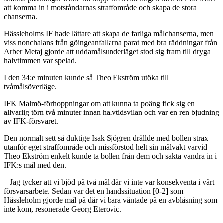
att komma in i motståndarnas straffområde och skapa de stora
chanserna.
Hässleholms IF hade lättare att skapa de farliga målchanserna, men
viss nonchalans från göingeanfallarna parat med bra räddningar från
Arber Metaj gjorde att uddamålsunderläget stod sig fram till dryga
halvtimmen var spelad.
I den 34:e minuten kunde så Theo Ekström utöka till
tvåmålsöverläge.
IFK Malmö-förhoppningar om att kunna ta poäng fick sig en
allvarlig törn två minuter innan halvtidsvilan och var en ren bjudning
av IFK-försvaret.
Den normalt sett så duktige Isak Sjögren drällde med bollen strax
utanför eget straffområde och missförstod helt sin målvakt varvid
Theo Ekström enkelt kunde ta bollen från dem och sakta vandra in i
IFK:s mål med den.
– Jag tycker att vi bjöd på två mål där vi inte var konsekventa i vårt
försvarsarbete. Sedan var det en handssituation [0-2] som
Hässleholm gjorde mål på där vi bara väntade på en avblåsning som
inte kom, resonerade Georg Eterovic.