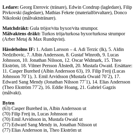
Ledare:
Georg Eterovic (tränare), Edwin Condrup (lagledare), Filip
Pivkovski (lagledare), Mathias Fekete (materialförvaltare), Donco
Nikoloski (målvaktstränare).
Matchdräkt:
Gula tröjor/vita byxor/vita strumpor.
Målvaktens dräkt:
Turkos tröja/turkosa byxor/turkosa strumpor
(Arber Metaj & Max Rundqvist).
Hässleholms IF:
1. Adam Larsson – 4. Adi Terzic (lk), 5. Aldin
Nedzibovic, 7. Albin Andersson, 8. Gustaf Winroth, 9. Lucas
Johnsson, 10. Jonathan Nilsson, 12. Oscar Widmark, 15. Theo
Ekström, 18. Vilmer Persson Åhstedt, 20. Mustafa Owaid. Ersättare:
11. Casper Burehed (Albin Andersson 63), 19. Filip Freij (Lucas
Johnsson 70´1), 3. Emil Arvidsson (Mustafa Owaid 70´2), 17.
Edward Sang Mendy (Jonathan Nilsson 77´1), 14. Elias Andersson
(Theo Ekström 77´2), 16. Eddie Hoang, 21. Gabriel Gagzis
(målvakt).
Byten
(63) Casper Burehed in, Albin Andersson ut
(70) Filip Freij in, Lucas Johnsson ut
(70) Emil Arvidsson in, Mustafa Owaid ut
(77) Edward Sang Mendy in, Jonathan Nilsson ut
(77) Elias Andersson in, Theo Ekström ut