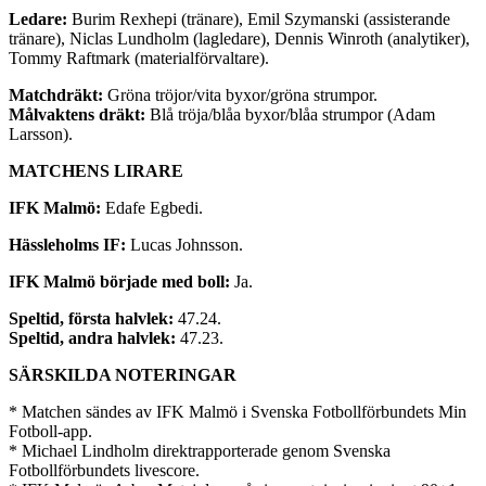
Ledare:
Burim Rexhepi (tränare), Emil Szymanski (assisterande
tränare), Niclas Lundholm (lagledare), Dennis Winroth (analytiker),
Tommy Raftmark (materialförvaltare).
Matchdräkt:
Gröna tröjor/vita byxor/gröna strumpor.
Målvaktens dräkt:
Blå tröja/blåa byxor/blåa strumpor (Adam
Larsson).
MATCHENS LIRARE
IFK Malmö:
Edafe Egbedi.
Hässleholms IF:
Lucas Johnsson.
IFK Malmö började med boll:
Ja.
Speltid, första halvlek:
47.24.
Speltid, andra halvlek:
47.23.
SÄRSKILDA NOTERINGAR
* Matchen sändes av IFK Malmö i Svenska Fotbollförbundets Min
Fotboll-app.
* Michael Lindholm direktrapporterade genom Svenska
Fotbollförbundets livescore.