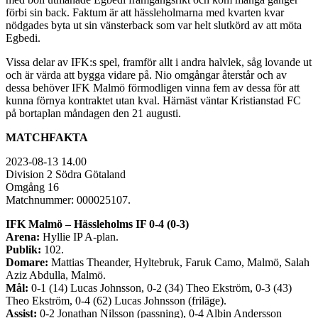
förbi sin back. Faktum är att hässleholmarna med kvarten kvar
nödgades byta ut sin vänsterback som var helt slutkörd av att möta
Egbedi.
Vissa delar av IFK:s spel, framför allt i andra halvlek, såg lovande ut
och är värda att bygga vidare på. Nio omgångar återstår och av
dessa behöver IFK Malmö förmodligen vinna fem av dessa för att
kunna förnya kontraktet utan kval. Härnäst väntar Kristianstad FC
på bortaplan måndagen den 21 augusti.
MATCHFAKTA
2023-08-13 14.00
Division 2 Södra Götaland
Omgång 16
Matchnummer: 000025107.
IFK Malmö – Hässleholms IF 0-4 (0-3)
Arena:
Hyllie IP A-plan.
Publik:
102.
Domare:
Mattias Theander, Hyltebruk, Faruk Camo, Malmö, Salah
Aziz Abdulla, Malmö.
Mål:
0-1 (14) Lucas Johnsson, 0-2 (34) Theo Ekström, 0-3 (43)
Theo Ekström, 0-4 (62) Lucas Johnsson (friläge).
Assist:
0-2 Jonathan Nilsson (passning), 0-4 Albin Andersson