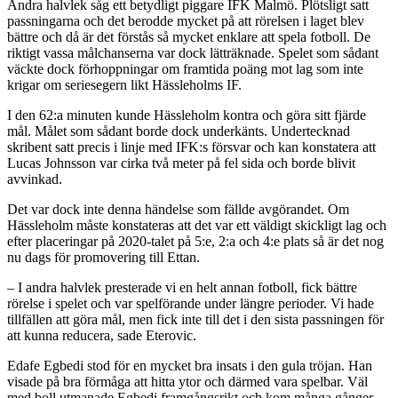
Andra halvlek såg ett betydligt piggare IFK Malmö. Plötsligt satt
passningarna och det berodde mycket på att rörelsen i laget blev
bättre och då är det förstås så mycket enklare att spela fotboll. De
riktigt vassa målchanserna var dock lätträknade. Spelet som sådant
väckte dock förhoppningar om framtida poäng mot lag som inte
krigar om seriesegern likt Hässleholms IF.
I den 62:a minuten kunde Hässleholm kontra och göra sitt fjärde
mål. Målet som sådant borde dock underkänts. Undertecknad
skribent satt precis i linje med IFK:s försvar och kan konstatera att
Lucas Johnsson var cirka två meter på fel sida och borde blivit
avvinkad.
Det var dock inte denna händelse som fällde avgörandet. Om
Hässleholm måste konstateras att det var ett väldigt skickligt lag och
efter placeringar på 2020-talet på 5:e, 2:a och 4:e plats så är det nog
nu dags för promovering till Ettan.
– I andra halvlek presterade vi en helt annan fotboll, fick bättre
rörelse i spelet och var spelförande under längre perioder. Vi hade
tillfällen att göra mål, men fick inte till det i den sista passningen för
att kunna reducera, sade Eterovic.
Edafe Egbedi stod för en mycket bra insats i den gula tröjan. Han
visade på bra förmåga att hitta ytor och därmed vara spelbar. Väl
med boll utmanade Egbedi framgångsrikt och kom många gånger