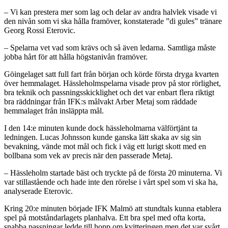
– Vi kan prestera mer som lag och delar av andra halvlek visade vi
den nivån som vi ska hålla framöver, konstaterade ”di gules” tränare
Georg Rossi Eterovic.
– Spelarna vet vad som krävs och så även ledarna. Samtliga måste
jobba hårt för att hålla högstanivån framöver.
Göingelaget satt full fart från början och körde första dryga kvarten
över hemmalaget. Hässleholmspelarna visade prov på stor rörlighet,
bra teknik och passningsskicklighet och det var enbart flera riktigt
bra räddningar från IFK:s målvakt Arber Metaj som räddade
hemmalaget från insläppta mål.
I den 14:e minuten kunde dock hässleholmarna välförtjänt ta
ledningen. Lucas Johnsson kunde ganska lätt skaka av sig sin
bevakning, vände mot mål och fick i väg ett lurigt skott med en
bollbana som vek av precis när den passerade Metaj.
– Hässleholm startade bäst och tryckte på de första 20 minuterna. Vi
var stillastående och hade inte den rörelse i vårt spel som vi ska ha,
analyserade Eterovic.
Kring 20:e minuten började IFK Malmö att stundtals kunna etablera
spel på motståndarlagets planhalva. Ett bra spel med ofta korta,
snabba passningar ledde till hopp om kvitteringen men det var svårt