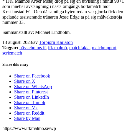
* IFK Malmös Arber Metaj drog på sig en utvisning i minut 90+1
som innebär avstängning i nästa omgångs bortamatch mot
Kristianstad FC. Och då samtliga byten redan var gjorda fick den
spelande assisterande tränaren Jesse Edge ta på sig målvaktströja
nummer 33.
Sammanställt av: Michael Lindholm.
13 augusti 2023
/
av
Torbjörn Karlsson
Taggar:
hässleholms if
,
ifk malmö
,
matchfakta
,
matchrapport
,
seriematch
Share this entry
Share on Facebook
Share on X
Share on WhatsApp
Share on Pinterest
Share on LinkedIn
Share on Tumblr
Share on Vk
Share on Reddit
Share by Mail
https://www.ifkmalmo.se/wp-