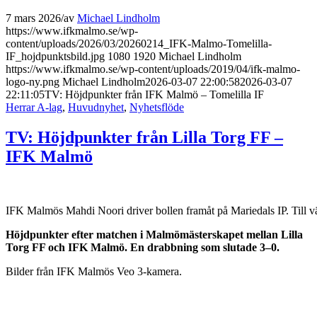
7 mars 2026
/
av
Michael Lindholm
https://www.ifkmalmo.se/wp-
content/uploads/2026/03/20260214_IFK-Malmo-Tomelilla-
IF_hojdpunktsbild.jpg
1080
1920
Michael Lindholm
https://www.ifkmalmo.se/wp-content/uploads/2019/04/ifk-malmo-
logo-ny.png
Michael Lindholm
2026-03-07 22:00:58
2026-03-07
22:11:05
TV: Höjdpunkter från IFK Malmö – Tomelilla IF
Herrar A-lag
,
Huvudnyhet
,
Nyhetsflöde
TV: Höjdpunkter från Lilla Torg FF –
IFK Malmö
IFK Malmös Mahdi Noori driver bollen framåt på Mariedals IP. Till v
Höjdpunkter efter matchen i Malmömästerskapet mellan Lilla
Torg FF och IFK Malmö. En drabbning som slutade 3–0.
Bilder från IFK Malmös Veo 3-kamera.