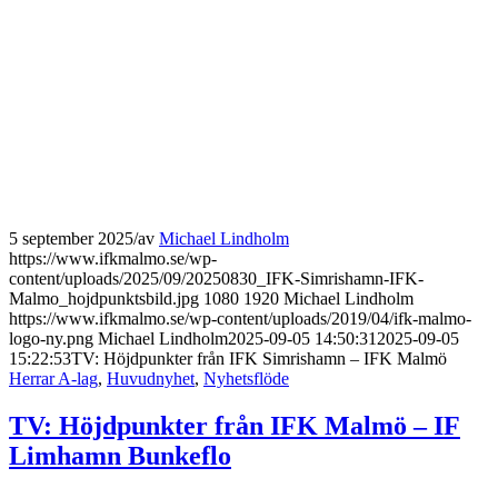
5 september 2025
/
av
Michael Lindholm
https://www.ifkmalmo.se/wp-
content/uploads/2025/09/20250830_IFK-Simrishamn-IFK-
Malmo_hojdpunktsbild.jpg
1080
1920
Michael Lindholm
https://www.ifkmalmo.se/wp-content/uploads/2019/04/ifk-malmo-
logo-ny.png
Michael Lindholm
2025-09-05 14:50:31
2025-09-05
15:22:53
TV: Höjdpunkter från IFK Simrishamn – IFK Malmö
Herrar A-lag
,
Huvudnyhet
,
Nyhetsflöde
TV: Höjdpunkter från IFK Malmö – IF
Limhamn Bunkeflo