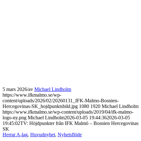
5 mars 2026
/
av
Michael Lindholm
https://www.ifkmalmo.se/wp-
content/uploads/2026/02/20260131_IFK-Malmo-Bosnien-
Hercegovinas-SK_hojdpunktsbild.jpg
1080
1920
Michael Lindholm
https://www.ifkmalmo.se/wp-content/uploads/2019/04/ifk-malmo-
logo-ny.png
Michael Lindholm
2026-03-05 19:44:36
2026-03-05
19:45:02
TV: Höjdpunkter från IFK Malmö – Bosnien Hercegovinas
SK
Herrar A-lag
,
Huvudnyhet
,
Nyhetsflöde