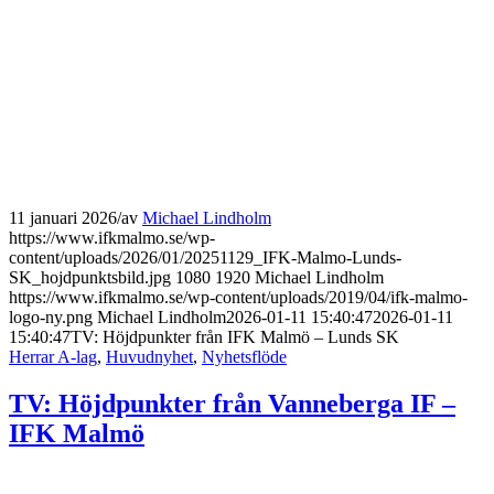
11 januari 2026
/
av
Michael Lindholm
https://www.ifkmalmo.se/wp-
content/uploads/2026/01/20251129_IFK-Malmo-Lunds-
SK_hojdpunktsbild.jpg
1080
1920
Michael Lindholm
https://www.ifkmalmo.se/wp-content/uploads/2019/04/ifk-malmo-
logo-ny.png
Michael Lindholm
2026-01-11 15:40:47
2026-01-11
15:40:47
TV: Höjdpunkter från IFK Malmö – Lunds SK
Herrar A-lag
,
Huvudnyhet
,
Nyhetsflöde
TV: Höjdpunkter från Vanneberga IF –
IFK Malmö