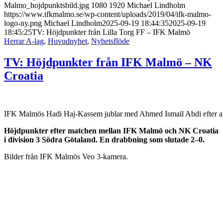
Malmo_hojdpunktsbild.jpg
1080
1920
Michael Lindholm
https://www.ifkmalmo.se/wp-content/uploads/2019/04/ifk-malmo-
logo-ny.png
Michael Lindholm
2025-09-19 18:44:35
2025-09-19
18:45:25
TV: Höjdpunkter från Lilla Torg FF – IFK Malmö
Herrar A-lag
,
Huvudnyhet
,
Nyhetsflöde
TV: Höjdpunkter från IFK Malmö – NK
Croatia
IFK Malmös Hadi Haj-Kassem jublar med Ahmed Ismail Abdi efter att 
Höjdpunkter efter matchen mellan IFK Malmö och NK Croatia
i division 3 Södra Götaland. En drabbning som slutade 2–0.
Bilder från IFK Malmös Veo 3-kamera.