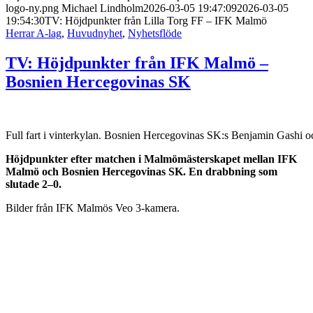
logo-ny.png
Michael Lindholm
2026-03-05 19:47:09
2026-03-05
19:54:30
TV: Höjdpunkter från Lilla Torg FF – IFK Malmö
Herrar A-lag
,
Huvudnyhet
,
Nyhetsflöde
TV: Höjdpunkter från IFK Malmö –
Bosnien Hercegovinas SK
Full fart i vinterkylan. Bosnien Hercegovinas SK:s Benjamin Gashi
Höjdpunkter efter matchen i Malmömästerskapet mellan IFK
Malmö och Bosnien Hercegovinas SK. En drabbning som
slutade 2–0.
Bilder från IFK Malmös Veo 3-kamera.