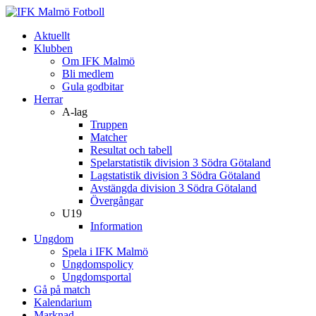
Aktuellt
Klubben
Om IFK Malmö
Bli medlem
Gula godbitar
Herrar
A-lag
Truppen
Matcher
Resultat och tabell
Spelarstatistik division 3 Södra Götaland
Lagstatistik division 3 Södra Götaland
Avstängda division 3 Södra Götaland
Övergångar
U19
Information
Ungdom
Spela i IFK Malmö
Ungdomspolicy
Ungdomsportal
Gå på match
Kalendarium
Marknad