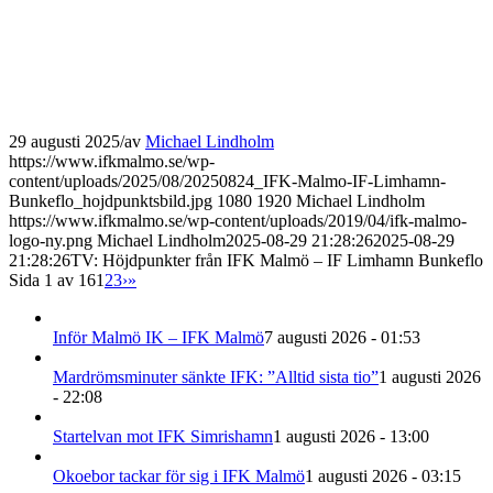
29 augusti 2025
/
av
Michael Lindholm
https://www.ifkmalmo.se/wp-
content/uploads/2025/08/20250824_IFK-Malmo-IF-Limhamn-
Bunkeflo_hojdpunktsbild.jpg
1080
1920
Michael Lindholm
https://www.ifkmalmo.se/wp-content/uploads/2019/04/ifk-malmo-
logo-ny.png
Michael Lindholm
2025-08-29 21:28:26
2025-08-29
21:28:26
TV: Höjdpunkter från IFK Malmö – IF Limhamn Bunkeflo
Sida 1 av 16
1
2
3
›
»
Inför Malmö IK – IFK Malmö
7 augusti 2026 - 01:53
Mardrömsminuter sänkte IFK: ”Alltid sista tio”
1 augusti 2026
- 22:08
Startelvan mot IFK Simrishamn
1 augusti 2026 - 13:00
Okoebor tackar för sig i IFK Malmö
1 augusti 2026 - 03:15