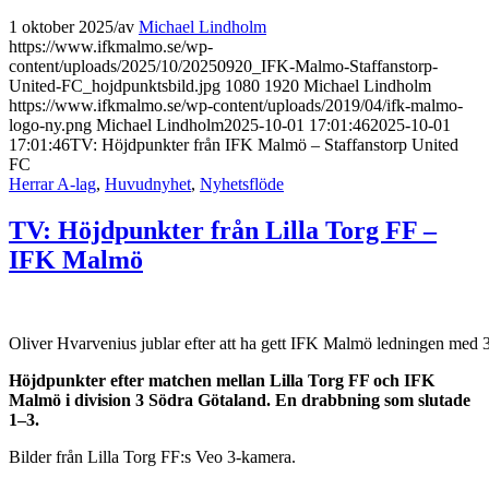
1 oktober 2025
/
av
Michael Lindholm
https://www.ifkmalmo.se/wp-
content/uploads/2025/10/20250920_IFK-Malmo-Staffanstorp-
United-FC_hojdpunktsbild.jpg
1080
1920
Michael Lindholm
https://www.ifkmalmo.se/wp-content/uploads/2019/04/ifk-malmo-
logo-ny.png
Michael Lindholm
2025-10-01 17:01:46
2025-10-01
17:01:46
TV: Höjdpunkter från IFK Malmö – Staffanstorp United
FC
Herrar A-lag
,
Huvudnyhet
,
Nyhetsflöde
TV: Höjdpunkter från Lilla Torg FF –
IFK Malmö
Oliver Hvarvenius jublar efter att ha gett IFK Malmö ledningen med 
Höjdpunkter efter matchen mellan Lilla Torg FF och IFK
Malmö i division 3 Södra Götaland. En drabbning som slutade
1–3.
Bilder från Lilla Torg FF:s Veo 3-kamera.