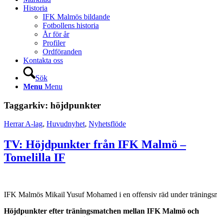
Historia
IFK Malmös bildande
Fotbollens historia
År för år
Profiler
Ordföranden
Kontakta oss
Sök
Menu
Menu
Taggarkiv:
höjdpunkter
Herrar A-lag
,
Huvudnyhet
,
Nyhetsflöde
TV: Höjdpunkter från IFK Malmö –
Tomelilla IF
IFK Malmös Mikail Yusuf Mohamed i en offensiv räd under träningsm
Höjdpunkter efter träningsmatchen mellan IFK Malmö och