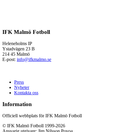
IFK Malmö Fotboll
Heleneholms IP
Ystadvägen 23 B
214 45 Malmö
E-post:
info@ifkmalmo.se
Press
Nyheter
Kontakta oss
Information
Officiell webbplats för IFK Malmö Fotboll
© IFK Malmö Fotboll 1999-2026
Ansvarig utgivare: Jim Nilsson Povoa