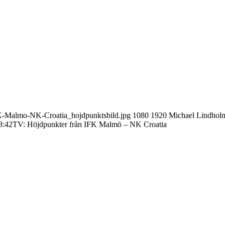
K-Malmo-NK-Croatia_hojdpunktsbild.jpg
1080
1920
Michael Lindhol
8:42
TV: Höjdpunkter från IFK Malmö – NK Croatia