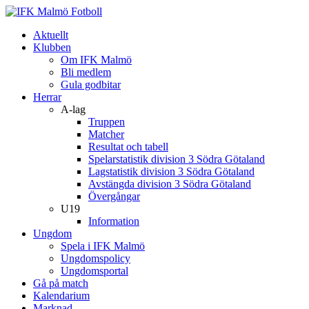
Aktuellt
Klubben
Om IFK Malmö
Bli medlem
Gula godbitar
Herrar
A-lag
Truppen
Matcher
Resultat och tabell
Spelarstatistik division 3 Södra Götaland
Lagstatistik division 3 Södra Götaland
Avstängda division 3 Södra Götaland
Övergångar
U19
Information
Ungdom
Spela i IFK Malmö
Ungdomspolicy
Ungdomsportal
Gå på match
Kalendarium
Marknad