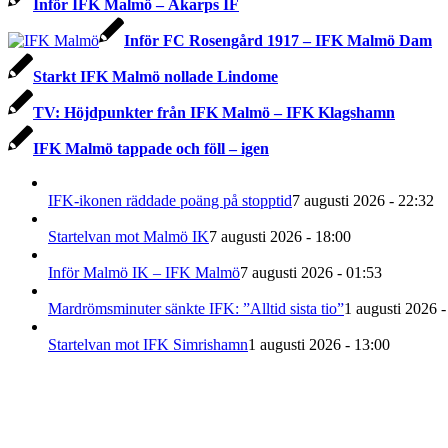
Inför IFK Malmö – Åkarps IF
Inför FC Rosengård 1917 – IFK Malmö Dam
Starkt IFK Malmö nollade Lindome
TV: Höjdpunkter från IFK Malmö – IFK Klagshamn
IFK Malmö tappade och föll – igen
IFK-ikonen räddade poäng på stopptid
7 augusti 2026 - 22:32
Startelvan mot Malmö IK
7 augusti 2026 - 18:00
Inför Malmö IK – IFK Malmö
7 augusti 2026 - 01:53
Mardrömsminuter sänkte IFK: ”Alltid sista tio”
1 augusti 2026 -
Startelvan mot IFK Simrishamn
1 augusti 2026 - 13:00