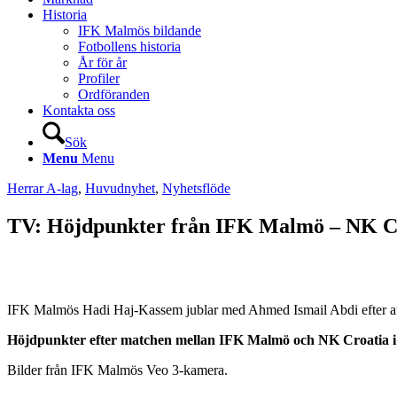
Historia
IFK Malmös bildande
Fotbollens historia
År för år
Profiler
Ordföranden
Kontakta oss
Sök
Menu
Menu
Herrar A-lag
,
Huvudnyhet
,
Nyhetsflöde
TV: Höjdpunkter från IFK Malmö – NK C
IFK Malmös Hadi Haj-Kassem jublar med Ahmed Ismail Abdi efter att 
Höjdpunkter efter matchen mellan IFK Malmö och NK Croatia i 
Bilder från IFK Malmös Veo 3-kamera.