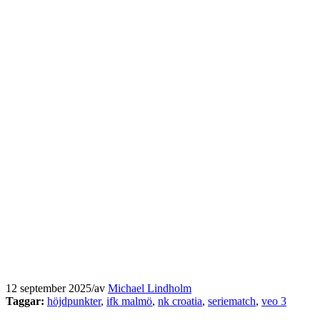
12 september 2025
/
av
Michael Lindholm
Taggar:
höjdpunkter
,
ifk malmö
,
nk croatia
,
seriematch
,
veo 3