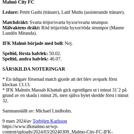
Malmö City FC
Ledare:
Petrit Gashi (tränare), Latif Mutlu (assisterande tränare).
Matchdräkt:
Svarta tröjor/svarta byxor/svarta strumpor.
Målvaktens dräkt:
Röd tröja/röda byxor/röda strumpor (Manne
Lundén Miranda).
IFK Malmö började med boll:
Nej.
Speltid, första halvlek:
50.02.
Speltid, andra halvlek:
46.07.
SÄRSKILDA NOTERINGAR
* En tidigare försenad match gjorde att det blev avspark först
klockan 13.13.
* IFK Malmös Massab Khattab gick egentligen ut i minut 31´2 på
grund av en skada i minut 26, men själva bytet skedde först i minut
32.
Sammanställt av: Michael Lindholm.
9 mars 2024
/
av
Torbjörn Karlsson
https://www.ifkmalmo.se/wp-
content/uploads/2024/03/20240309_Malmo-City-FC-IFK-