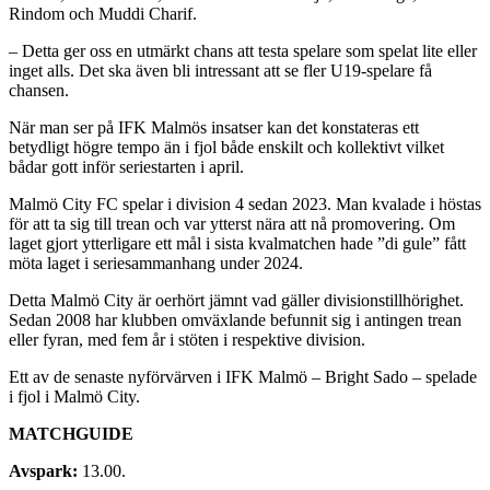
Rindom och Muddi Charif.
– Detta ger oss en utmärkt chans att testa spelare som spelat lite eller
inget alls. Det ska även bli intressant att se fler U19-spelare få
chansen.
När man ser på IFK Malmös insatser kan det konstateras ett
betydligt högre tempo än i fjol både enskilt och kollektivt vilket
bådar gott inför seriestarten i april.
Malmö City FC spelar i division 4 sedan 2023. Man kvalade i höstas
för att ta sig till trean och var ytterst nära att nå promovering. Om
laget gjort ytterligare ett mål i sista kvalmatchen hade ”di gule” fått
möta laget i seriesammanhang under 2024.
Detta Malmö City är oerhört jämnt vad gäller divisionstillhörighet.
Sedan 2008 har klubben omväxlande befunnit sig i antingen trean
eller fyran, med fem år i stöten i respektive division.
Ett av de senaste nyförvärven i IFK Malmö – Bright Sado – spelade
i fjol i Malmö City.
MATCHGUIDE
Avspark:
13.00.