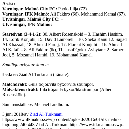
Assist:
–
Varningar, Malmö City FC:
Paolo Lilja (72).
Varningar, IFK Malmö:
Ali Fakhro (66), Mohammad Kamal (67).
Utvisningar, Malmö City FC:
–
Utvisningar, IFK Malmö:
–
Startelvan (3-4-1-2):
30. Albert Rosensköld – 3. Hashim Hashim,
14. Lorik Konjuhi, 15. David Lamorell – 10. Sheka Kanu 12. Sajjad
Al-Khazaali, 18. Ahmad Farraj, 17. Florent Konjuhi – 16. Ahmad
Al Kafafi – 8. Ali Fakhro (lk), 11. Jusuf Qoku. Avbytare: 2. Sarber
Joqi, 5. Mozamel Hamid, 19. Mohammad Kamal.
Samtliga avbytare kom in.
Ledare:
Ziad Al-Turkmani (tränare).
Matchdräkt:
Gula tröjor/vita byxor/vita strumpor.
Målvaktens dräkt:
Lila tröja/lila byxor/lila strumpor (Albert
Rosensköld).
Sammanställt av: Michael Lindholm.
3 juni 2018
/
av
Ziad Al-Turkmani
https://www.ifkmalmo.se/wp-content/uploads/2016/01/ifk-malmo-
logo.png
240
448
Ziad Al-Turkmani
https://www.ifkmalmo.se/wp-