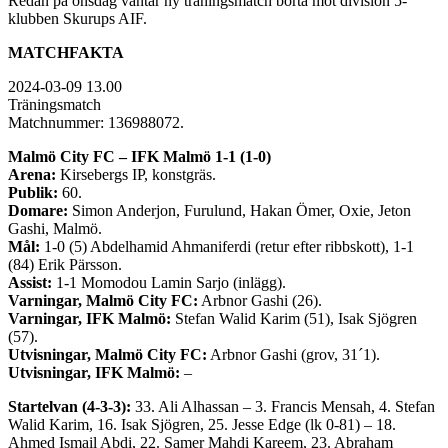
Redan på onsdag väntar ny träningsmatch borta mot division 5-
klubben Skurups AIF.
MATCHFAKTA
2024-03-09 13.00
Träningsmatch
Matchnummer: 136988072.
Malmö City FC – IFK Malmö 1-1 (1-0)
Arena:
Kirsebergs IP, konstgräs.
Publik:
60.
Domare:
Simon Anderjon, Furulund, Hakan Ömer, Oxie, Jeton
Gashi, Malmö.
Mål:
1-0 (5) Abdelhamid Ahmaniferdi (retur efter ribbskott), 1-1
(84) Erik Pärsson.
Assist:
1-1 Momodou Lamin Sarjo (inlägg).
Varningar, Malmö City FC:
Arbnor Gashi (26).
Varningar, IFK Malmö:
Stefan Walid Karim (51), Isak Sjögren
(57).
Utvisningar, Malmö City FC:
Arbnor Gashi (grov, 31´1).
Utvisningar, IFK Malmö:
–
Startelvan (4-3-3):
33. Ali Alhassan – 3. Francis Mensah, 4. Stefan
Walid Karim, 16. Isak Sjögren, 25. Jesse Edge (lk 0-81) – 18.
Ahmed Ismail Abdi, 22. Samer Mahdi Kareem, 23. Abraham