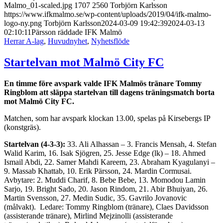
Malmo_01-scaled.jpg
1707
2560
Torbjörn Karlsson
https://www.ifkmalmo.se/wp-content/uploads/2019/04/ifk-malmo-
logo-ny.png
Torbjörn Karlsson
2024-03-09 19:42:39
2024-03-13
02:10:11
Pärsson räddade IFK Malmö
Herrar A-lag
,
Huvudnyhet
,
Nyhetsflöde
Startelvan mot Malmö City FC
En timme före avspark valde IFK Malmös tränare Tommy
Ringblom att släppa startelvan till dagens träningsmatch borta
mot Malmö City FC.
Matchen, som har avspark klockan 13.00, spelas på Kirsebergs IP
(konstgräs).
Startelvan (4-3-3):
33. Ali Alhassan – 3. Francis Mensah, 4. Stefan
Walid Karim, 16. Isak Sjögren, 25. Jesse Edge (lk) – 18. Ahmed
Ismail Abdi, 22. Samer Mahdi Kareem, 23. Abraham Kyagulanyi –
9. Massab Khattab, 10. Erik Pärsson, 24. Mardin Cormusai.
Avbytare: 2. Muddi Charif, 8. Bebe Bebe, 13. Momodou Lamin
Sarjo, 19. Bright Sado, 20. Jason Rindom, 21. Abir Bhuiyan, 26.
Martin Svensson, 27. Medin Sudic, 35. Gavrilo Jovanovic
(målvakt). Ledare: Tommy Ringblom (tränare), Claes Davidsson
(assisterande tränare), Mirlind Mejzinolli (assisterande