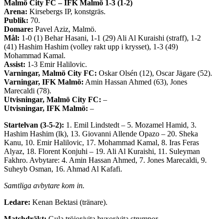
Malmö City FC – IFK Malmö 1-3 (1-2)
Arena:
Kirsebergs IP, konstgräs.
Publik:
70.
Domare:
Pavel Aziz, Malmö.
Mål:
1-0 (1) Behar Hasani, 1-1 (29) Ali Al Kuraishi (straff), 1-2
(41) Hashim Hashim (volley rakt upp i krysset), 1-3 (49)
Mohammad Kamal.
Assist:
1-3 Emir Halilovic.
Varningar, Malmö City FC:
Oskar Olsén (12), Oscar Jägare (52).
Varningar, IFK Malmö:
Amin Hassan Ahmed (63), Jones
Marecaldi (78).
Utvisningar, Malmö City FC:
–
Utvisningar, IFK Malmö:
–
Startelvan (3-5-2):
1. Emil Lindstedt – 5. Mozamel Hamid, 3.
Hashim Hashim (lk), 13. Giovanni Allende Opazo – 20. Sheka
Kanu, 10. Emir Halilovic, 17. Mohammad Kamal, 8. Iras Feras
Alyaz, 18. Florent Konjuhi – 19. Ali Al Kuraishi, 11. Suleyman
Fakhro. Avbytare: 4. Amin Hassan Ahmed, 7. Jones Marecaldi, 9.
Suheyb Osman, 16. Ahmad Al Kafafi.
Samtliga avbytare kom in.
Ledare:
Kenan Bektasi (tränare).
Matchdräkt:
Gula tröjor/vita byxor/vita strumpor.