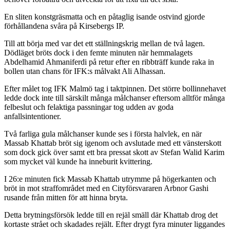
En sliten konstgräsmatta och en påtaglig isande ostvind gjorde
förhållandena svåra på Kirsebergs IP.
Till att börja med var det ett ställningskrig mellan de två lagen.
Dödläget bröts dock i den femte minuten när hemmalagets
Abdelhamid Ahmaniferdi på retur efter en ribbträff kunde raka in
bollen utan chans för IFK:s målvakt Ali Alhassan.
Efter målet tog IFK Malmö tag i taktpinnen. Det större bollinnehavet
ledde dock inte till särskilt många målchanser eftersom alltför många
felbeslut och felaktiga passningar tog udden av goda
anfallsintentioner.
Två farliga gula målchanser kunde ses i första halvlek, en när
Massab Khattab bröt sig igenom och avslutade med ett vänsterskott
som dock gick över samt ett bra pressat skott av Stefan Walid Karim
som mycket väl kunde ha inneburit kvittering.
I 26:e minuten fick Massab Khattab utrymme på högerkanten och
bröt in mot straffområdet med en Cityförsvararen Arbnor Gashi
rusande från mitten för att hinna bryta.
Detta brytningsförsök ledde till en rejäl smäll där Khattab drog det
kortaste strået och skadades rejält. Efter drygt fyra minuter liggandes