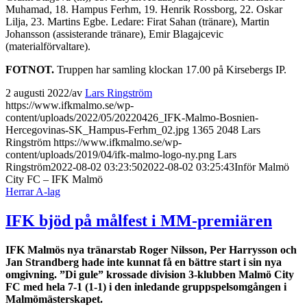
Muhamad, 18. Hampus Ferhm, 19. Henrik Rossborg, 22. Oskar
Lilja, 23. Martins Egbe. Ledare: Firat Sahan (tränare), Martin
Johansson (assisterande tränare), Emir Blagajcevic
(materialförvaltare).
FOTNOT.
Truppen har samling klockan 17.00 på Kirsebergs IP.
2 augusti 2022
/
av
Lars Ringström
https://www.ifkmalmo.se/wp-
content/uploads/2022/05/20220426_IFK-Malmo-Bosnien-
Hercegovinas-SK_Hampus-Ferhm_02.jpg
1365
2048
Lars
Ringström
https://www.ifkmalmo.se/wp-
content/uploads/2019/04/ifk-malmo-logo-ny.png
Lars
Ringström
2022-08-02 03:23:50
2022-08-02 03:25:43
Inför Malmö
City FC – IFK Malmö
Herrar A-lag
IFK bjöd på målfest i MM-premiären
IFK Malmös nya tränarstab Roger Nilsson, Per Harrysson och
Jan Strandberg hade inte kunnat få en bättre start i sin nya
omgivning. ”Di gule” krossade division 3-klubben Malmö City
FC med hela 7-1 (1-1) i den inledande gruppspelsomgången i
Malmömästerskapet.