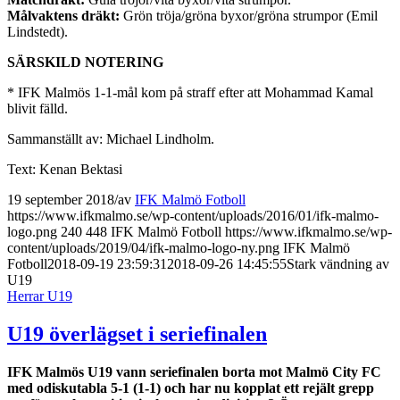
Målvaktens dräkt:
Grön tröja/gröna byxor/gröna strumpor (Emil
Lindstedt).
SÄRSKILD NOTERING
* IFK Malmös 1-1-mål kom på straff efter att Mohammad Kamal
blivit fälld.
Sammanställt av: Michael Lindholm.
Text: Kenan Bektasi
19 september 2018
/
av
IFK Malmö Fotboll
https://www.ifkmalmo.se/wp-content/uploads/2016/01/ifk-malmo-
logo.png
240
448
IFK Malmö Fotboll
https://www.ifkmalmo.se/wp-
content/uploads/2019/04/ifk-malmo-logo-ny.png
IFK Malmö
Fotboll
2018-09-19 23:59:31
2018-09-26 14:45:55
Stark vändning av
U19
Herrar U19
U19 överlägset i seriefinalen
IFK Malmös U19 vann seriefinalen borta mot Malmö City FC
med odiskutabla 5-1 (1-1) och har nu kopplat ett rejält grepp