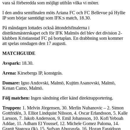
vara så förberedda som möjligt utifrån vilka vi möter.
I den andra semifinalen möts Ariana FC och FC Bellevue på Hyllie
IP som börjar samtidigt som IFK:s match, 18.30.
På måndagen lottades också åttondelsfinalerna i
distriktsmästerskapet och för IFK Malmös del blev det division 2-
klubben Kristianstad FC på bortaplan. En drabbning som kommer
att spelas onsdagen den 17 augusti.
MATCHGUIDE
Avspark:
18.30.
Arena:
Kirsebergs IP, konstgräs.
Domare:
Igno Andovski, Malmö, Kujtim Asanovski, Malmö,
Kenan Camo, Malmö.
Följ matchen:
Ingen sändning eller känd direktrapportering.
Truppen:
1. Melvin Jörgensen, 30. Merlin Nuhanovic – 2. Simon
Gottfridén, 3. Elliot Lindquist Nilsson, 4. Oscar Erlandsson, 5. Kalle
Larsson, 7. Jakob Andersson, 9. Emil Johansson, 10. Kofi Yeboah
Addae, 11. Adham El Youssef, 12. Michele Gomez Paloma, 14.
Granit Stagova (lk), 15. Sufyan Abuzayda, 16. Hozan Faraidoon