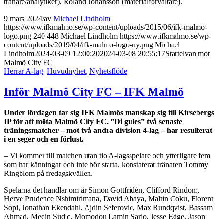
tränare/analytiker), Roland Johansson (materialförvaltare).
9 mars 2024
/
av
Michael Lindholm
https://www.ifkmalmo.se/wp-content/uploads/2015/06/ifk-malmo-
logo.png
240
448
Michael Lindholm
https://www.ifkmalmo.se/wp-
content/uploads/2019/04/ifk-malmo-logo-ny.png
Michael
Lindholm
2024-03-09 12:00:20
2024-03-08 20:55:17
Startelvan mot
Malmö City FC
Herrar A-lag
,
Huvudnyhet
,
Nyhetsflöde
Inför Malmö City FC – IFK Malmö
Under lördagen tar sig IFK Malmös manskap sig till Kirsebergs
IP för att möta Malmö City FC. ”Di gules” två senaste
träningsmatcher – mot två andra division 4-lag – har resulterat
i en seger och en förlust.
– Vi kommer till matchen utan tio A-lagsspelare och ytterligare fem
som har känningar och inte bör starta, konstaterar tränaren Tommy
Ringblom på fredagskvällen.
Spelarna det handlar om är Simon Gottfridén, Clifford Rindom,
Herve Prudence Nshimirimana, David Abaya, Maltin Coku, Florent
Sopi, Jonathan Ekendahl, Ajdin Seferovic, Max Rundqvist, Bassam
Ahmad, Medin Sudic, Momodou Lamin Sarjo, Jesse Edge, Jason