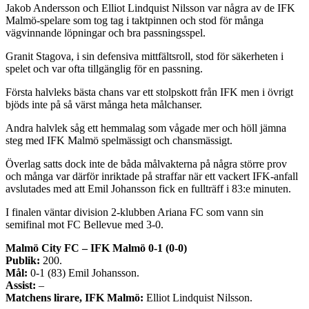
Jakob Andersson och Elliot Lindquist Nilsson var några av de IFK
Malmö-spelare som tog tag i taktpinnen och stod för många
vägvinnande löpningar och bra passningsspel.
Granit Stagova, i sin defensiva mittfältsroll, stod för säkerheten i
spelet och var ofta tillgänglig för en passning.
Första halvleks bästa chans var ett stolpskott från IFK men i övrigt
bjöds inte på så värst många heta målchanser.
Andra halvlek såg ett hemmalag som vågade mer och höll jämna
steg med IFK Malmö spelmässigt och chansmässigt.
Överlag satts dock inte de båda målvakterna på några större prov
och många var därför inriktade på straffar när ett vackert IFK-anfall
avslutades med att Emil Johansson fick en fullträff i 83:e minuten.
I finalen väntar division 2-klubben Ariana FC som vann sin
semifinal mot FC Bellevue med 3-0.
Malmö City FC – IFK Malmö 0-1 (0-0)
Publik:
200.
Mål:
0-1 (83) Emil Johansson.
Assist:
–
Matchens lirare, IFK Malmö:
Elliot Lindquist Nilsson.