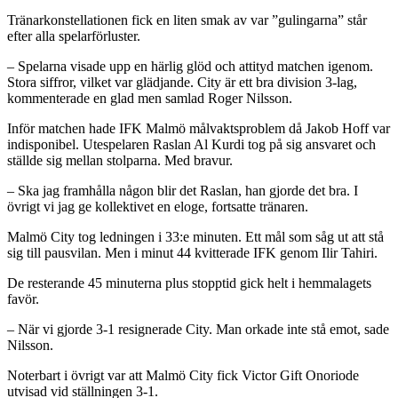
Tränarkonstellationen fick en liten smak av var ”gulingarna” står
efter alla spelarförluster.
– Spelarna visade upp en härlig glöd och attityd matchen igenom.
Stora siffror, vilket var glädjande. City är ett bra division 3-lag,
kommenterade en glad men samlad Roger Nilsson.
Inför matchen hade IFK Malmö målvaktsproblem då Jakob Hoff var
indisponibel. Utespelaren Raslan Al Kurdi tog på sig ansvaret och
ställde sig mellan stolparna. Med bravur.
– Ska jag framhålla någon blir det Raslan, han gjorde det bra. I
övrigt vi jag ge kollektivet en eloge, fortsatte tränaren.
Malmö City tog ledningen i 33:e minuten. Ett mål som såg ut att stå
sig till pausvilan. Men i minut 44 kvitterade IFK genom Ilir Tahiri.
De resterande 45 minuterna plus stopptid gick helt i hemmalagets
favör.
– När vi gjorde 3-1 resignerade City. Man orkade inte stå emot, sade
Nilsson.
Noterbart i övrigt var att Malmö City fick Victor Gift Onoriode
utvisad vid ställningen 3-1.