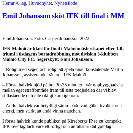
Herrar A-lag
,
Huvudnyhet
,
Nyhetsflöde
Emil Johansson sköt IFK till final i MM
Emil Johansson. Foto: Casper Johansson 2022
IFK Malmö är klart för final i Malmömästerskapet efter 1-0-
triumf i tisdagens bortadrabbning mot division 3-klubben
Malmö City FC. Segerskytt: Emil Johansson.
– Roligt med seger, och roligt att spela final, konstaterade Martin
Johansson, assisterande tränare i IFK Malmö.
– Första halvlek bjöd på bra 30-35 minuter i vår uppbyggnadsfas
mellan eget straffområde fram till sista tredjedelen där vi blev
stillastående och inte riktigt kom igenom.
– Andra halvlek var betydligt sämre både vad gäller kvalitet och
energi, men starkt att ändå vinna matchen.
I första halvlek kunde publiken på Kirsebergs IP se ett kompakt
IFK-övertag tack vare ett rörligt och anfallsinriktat gult lag.