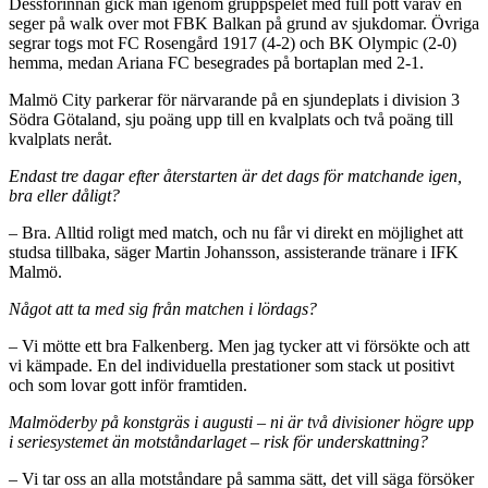
Dessförinnan gick man igenom gruppspelet med full pott varav en
seger på walk over mot FBK Balkan på grund av sjukdomar. Övriga
segrar togs mot FC Rosengård 1917 (4-2) och BK Olympic (2-0)
hemma, medan Ariana FC besegrades på bortaplan med 2-1.
Malmö City parkerar för närvarande på en sjundeplats i division 3
Södra Götaland, sju poäng upp till en kvalplats och två poäng till
kvalplats neråt.
Endast tre dagar efter återstarten är det dags för matchande igen,
bra eller dåligt?
– Bra. Alltid roligt med match, och nu får vi direkt en möjlighet att
studsa tillbaka, säger Martin Johansson, assisterande tränare i IFK
Malmö.
Något att ta med sig från matchen i lördags?
– Vi mötte ett bra Falkenberg. Men jag tycker att vi försökte och att
vi kämpade. En del individuella prestationer som stack ut positivt
och som lovar gott inför framtiden.
Malmöderby på konstgräs i augusti – ni är två divisioner högre upp
i seriesystemet än motståndarlaget – risk för underskattning?
– Vi tar oss an alla motståndare på samma sätt, det vill säga försöker