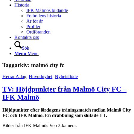
Historia
IFK Malmös bildande
Fotbollens historia
År för år
Profiler
Ordföranden
Kontakta oss
Sök
Menu
Menu
Taggarkiv:
malmö city fc
Herrar A-lag
,
Huvudnyhet
,
Nyhetsflöde
TV: Höjdpunkter från Malmö City FC –
IFK Malmö
Höjdpunkter efter lördagens träningsmatch mellan Malmö City
FC och IFK Malmö. En drabbning som slutade 1-1.
Bilder från IFK Malmös Veo 2-kamera.