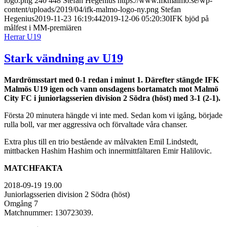
logo.png
240
448
Stefan Hegenius
https://www.ifkmalmo.se/wp-
content/uploads/2019/04/ifk-malmo-logo-ny.png
Stefan
Hegenius
2019-11-23 16:19:44
2019-12-06 05:20:30
IFK bjöd på
målfest i MM-premiären
Herrar U19
Stark vändning av U19
Mardrömsstart med 0-1 redan i minut 1. Därefter stängde IFK
Malmös U19 igen och vann onsdagens bortamatch mot Malmö
City FC i juniorlagsserien division 2 Södra (höst) med 3-1 (2-1).
Första 20 minutera hängde vi inte med. Sedan kom vi igång, började
rulla boll, var mer aggressiva och förvaltade våra chanser.
Extra plus till en trio bestående av målvakten Emil Lindstedt,
mittbacken Hashim Hashim och innermittfältaren Emir Halilovic.
MATCHFAKTA
2018-09-19 19.00
Juniorlagsserien division 2 Södra (höst)
Omgång 7
Matchnummer: 130723039.