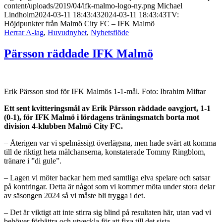
content/uploads/2019/04/ifk-malmo-logo-ny.png
Michael
Lindholm
2024-03-11 18:43:43
2024-03-11 18:43:43
TV:
Höjdpunkter från Malmö City FC – IFK Malmö
Herrar A-lag
,
Huvudnyhet
,
Nyhetsflöde
Pärsson räddade IFK Malmö
Erik Pärsson stod för IFK Malmös 1-1-mål. Foto: Ibrahim Miftar
Ett sent kvitteringsmål av Erik Pärsson räddade oavgjort, 1-1
(0-1), för IFK Malmö i lördagens träningsmatch borta mot
division 4-klubben Malmö City FC.
– Återigen var vi spelmässigt överlägsna, men hade svårt att komma
till de riktigt heta målchanserna, konstaterade Tommy Ringblom,
tränare i ”di gule”.
– Lagen vi möter backar hem med samtliga elva spelare och satsar
på kontringar. Detta är något som vi kommer möta under stora delar
av säsongen 2024 så vi måste bli trygga i det.
– Det är viktigt att inte stirra sig blind på resultaten här, utan vad vi
behöver förbättra och utveckla för att fixa till det sista.