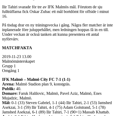
Ilir Tahiri svarade för tre av IFK Malmös mål. Förutom de sju
fullträffarna fick Oskar Zubac ett mål bortdömt för offside i minut
16.
På tisdag drar en ny träningsvecka i gång. Några fler matcher är inte
inplanerade före juluppehållet, men ledningen hoppas få in en till.
Under veckan är också tanken att kunna presentera ett antal
nyförvärv.
MATCHFAKTA
2019-11-23 13.00
Malmömästerskapet
Grupp 1
Omgång 1
IFK Malmö – Malmö City FC 7-1 (1-1)
Arena:
Malmö Stadion plan 9, konstgräs.
Publik:
40.
Domare:
Faruk Halilovic, Malmö, Pavel Aziz, Malmö, Enes
Mujadzic, Malmö.
Mål:
0-1 (33) Steven Gabriel, 1-1 (44) Ilir Tahiri, 2-1 (53) Jamshed
Asekzai, 3-1 (59) Ilir Tahiri, 4-1 (75) Adam Golstrand, 5-1 (78)
Jamshed Asekzai, 6-1 (89) Ilir Tahiri, 7-1 (90+1) Massab Khattab.