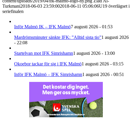
content/uploads/2019/04/ifk-malmo-logo-ny.png
Ziad Al-
Turkmani
2018-06-03 23:59:00
2018-06-11 05:06:06
U19 överlägset i
seriefinalen
Inför Malmö IK – IFK Malmö
7 augusti 2026 - 01:53
Mardrömsminuter sänkte IFK: ”Alltid sista tio”
1 augusti 2026
- 22:08
Startelvan mot IFK Simrishamn
1 augusti 2026 - 13:00
Okoebor tackar för sig i IFK Malmö
1 augusti 2026 - 03:15
Inför IFK Malmö – IFK Simrishamn
1 augusti 2026 - 00:51