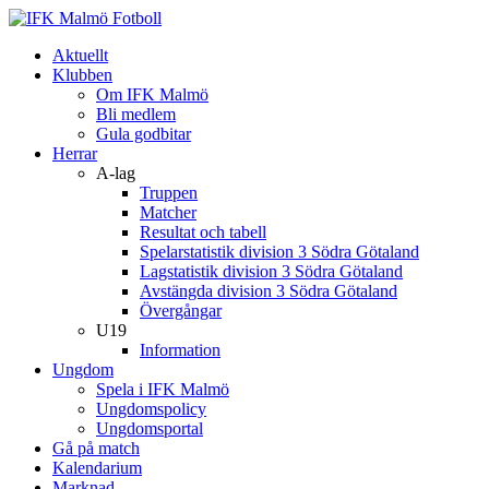
Aktuellt
Klubben
Om IFK Malmö
Bli medlem
Gula godbitar
Herrar
A-lag
Truppen
Matcher
Resultat och tabell
Spelarstatistik division 3 Södra Götaland
Lagstatistik division 3 Södra Götaland
Avstängda division 3 Södra Götaland
Övergångar
U19
Information
Ungdom
Spela i IFK Malmö
Ungdomspolicy
Ungdomsportal
Gå på match
Kalendarium
Marknad