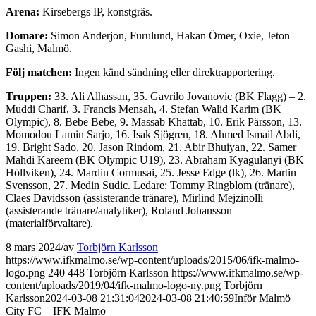
Arena:
Kirsebergs IP, konstgräs.
Domare:
Simon Anderjon, Furulund, Hakan Ömer, Oxie, Jeton
Gashi, Malmö.
Följ matchen:
Ingen känd sändning eller direktrapportering.
Truppen:
33. Ali Alhassan, 35. Gavrilo Jovanovic (BK Flagg) – 2.
Muddi Charif, 3. Francis Mensah, 4. Stefan Walid Karim (BK
Olympic), 8. Bebe Bebe, 9. Massab Khattab, 10. Erik Pärsson, 13.
Momodou Lamin Sarjo, 16. Isak Sjögren, 18. Ahmed Ismail Abdi,
19. Bright Sado, 20. Jason Rindom, 21. Abir Bhuiyan, 22. Samer
Mahdi Kareem (BK Olympic U19), 23. Abraham Kyagulanyi (BK
Höllviken), 24. Mardin Cormusai, 25. Jesse Edge (lk), 26. Martin
Svensson, 27. Medin Sudic. Ledare: Tommy Ringblom (tränare),
Claes Davidsson (assisterande tränare), Mirlind Mejzinolli
(assisterande tränare/analytiker), Roland Johansson
(materialförvaltare).
8 mars 2024
/
av
Torbjörn Karlsson
https://www.ifkmalmo.se/wp-content/uploads/2015/06/ifk-malmo-
logo.png
240
448
Torbjörn Karlsson
https://www.ifkmalmo.se/wp-
content/uploads/2019/04/ifk-malmo-logo-ny.png
Torbjörn
Karlsson
2024-03-08 21:31:04
2024-03-08 21:40:59
Inför Malmö
City FC – IFK Malmö