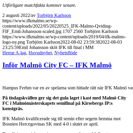
Utförligare matchfakta kommer senare.
2 augusti 2022
/
av
Torbjörn Karlsson
https://www.ifkmalmo.se/wp-
content/uploads/2022/05/20220525_IFK-Malmo-Qviding-
FIF_Emil-Johansson-scaled.jpg
1707
2560
Torbjörn Karlsson
https://www.ifkmalmo.se/wp-content/uploads/2019/04/ifk-malmo-
logo-ny.png
Torbjörn Karlsson
2022-08-02 23:59:38
2022-08-03
23:25:59
Emil Johansson sköt IFK till final i MM
Herrar A-lag
,
Huvudnyhet
,
Nyhetsflöde
Inför Malmö City FC – IFK Malmö
Hampus Ferhm var en av spelarna som hittade rätt när IFK Malmö v
På tisdagskvällen ger sig det gula laget i kast med Malmö City
FC i Malmömästerskapets semifinal på Kirsebergs IP:s
konstgräs.
IFK Malmö kvalificerade sig till semin efter segern hemma mot
Bosnien Hercegovinas SK med 4-0 i slutet av april.