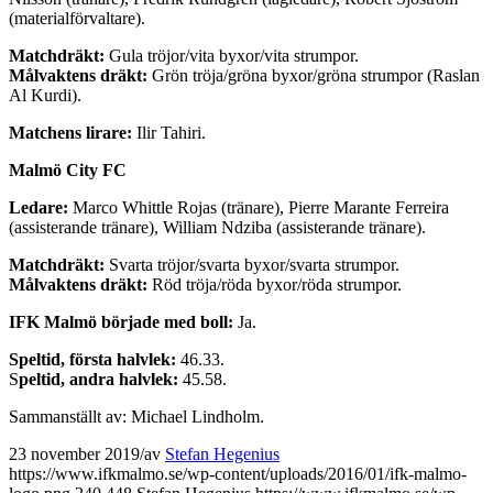
(materialförvaltare).
Matchdräkt:
Gula tröjor/vita byxor/vita strumpor.
Målvaktens dräkt:
Grön tröja/gröna byxor/gröna strumpor (Raslan
Al Kurdi).
Matchens lirare:
Ilir Tahiri.
Malmö City FC
Ledare:
Marco Whittle Rojas (tränare), Pierre Marante Ferreira
(assisterande tränare), William Ndziba (assisterande tränare).
Matchdräkt:
Svarta tröjor/svarta byxor/svarta strumpor.
Målvaktens dräkt:
Röd tröja/röda byxor/röda strumpor.
IFK Malmö började med boll:
Ja.
Speltid, första halvlek:
46.33.
S
peltid, andra halvlek:
45.58.
Sammanställt av: Michael Lindholm.
23 november 2019
/
av
Stefan Hegenius
https://www.ifkmalmo.se/wp-content/uploads/2016/01/ifk-malmo-