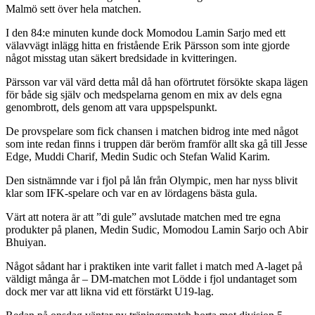
Malmö sett över hela matchen.
I den 84:e minuten kunde dock Momodou Lamin Sarjo med ett
välavvägt inlägg hitta en fristående Erik Pärsson som inte gjorde
något misstag utan säkert bredsidade in kvitteringen.
Pärsson var väl värd detta mål då han oförtrutet försökte skapa lägen
för både sig själv och medspelarna genom en mix av dels egna
genombrott, dels genom att vara uppspelspunkt.
De provspelare som fick chansen i matchen bidrog inte med något
som inte redan finns i truppen där beröm framför allt ska gå till Jesse
Edge, Muddi Charif, Medin Sudic och Stefan Walid Karim.
Den sistnämnde var i fjol på lån från Olympic, men har nyss blivit
klar som IFK-spelare och var en av lördagens bästa gula.
Värt att notera är att ”di gule” avslutade matchen med tre egna
produkter på planen, Medin Sudic, Momodou Lamin Sarjo och Abir
Bhuiyan.
Något sådant har i praktiken inte varit fallet i match med A-laget på
väldigt många år – DM-matchen mot Lödde i fjol undantaget som
dock mer var att likna vid ett förstärkt U19-lag.