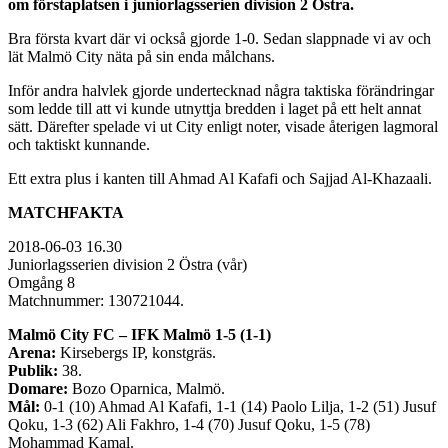
om förstaplatsen i juniorlagsserien division 2 Östra.
Bra första kvart där vi också gjorde 1-0. Sedan slappnade vi av och
lät Malmö City näta på sin enda målchans.
Inför andra halvlek gjorde undertecknad några taktiska förändringar
som ledde till att vi kunde utnyttja bredden i laget på ett helt annat
sätt. Därefter spelade vi ut City enligt noter, visade återigen lagmoral
och taktiskt kunnande.
Ett extra plus i kanten till Ahmad Al Kafafi och Sajjad Al-Khazaali.
MATCHFAKTA
2018-06-03 16.30
Juniorlagsserien division 2 Östra (vår)
Omgång 8
Matchnummer: 130721044.
Malmö City FC – IFK Malmö 1-5 (1-1)
Arena:
Kirsebergs IP, konstgräs.
Publik:
38.
Domare:
Bozo Oparnica, Malmö.
Mål:
0-1 (10) Ahmad Al Kafafi, 1-1 (14) Paolo Lilja, 1-2 (51) Jusuf
Qoku, 1-3 (62) Ali Fakhro, 1-4 (70) Jusuf Qoku, 1-5 (78)
Mohammad Kamal.