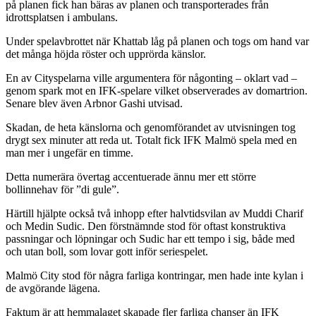
på planen fick han bäras av planen och transporterades från
idrottsplatsen i ambulans.
Under spelavbrottet när Khattab låg på planen och togs om hand var
det många höjda röster och upprörda känslor.
En av Cityspelarna ville argumentera för någonting – oklart vad –
genom spark mot en IFK-spelare vilket observerades av domartrion.
Senare blev även Arbnor Gashi utvisad.
Skadan, de heta känslorna och genomförandet av utvisningen tog
drygt sex minuter att reda ut. Totalt fick IFK Malmö spela med en
man mer i ungefär en timme.
Detta numerära övertag accentuerade ännu mer ett större
bollinnehav för ”di gule”.
Härtill hjälpte också två inhopp efter halvtidsvilan av Muddi Charif
och Medin Sudic. Den förstnämnde stod för oftast konstruktiva
passningar och löpningar och Sudic har ett tempo i sig, både med
och utan boll, som lovar gott inför seriespelet.
Malmö City stod för några farliga kontringar, men hade inte kylan i
de avgörande lägena.
Faktum är att hemmalaget skapade fler farliga chanser än IFK