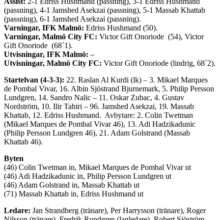
Assist:
2-1 Edriss Hushmand (passning), 3-1 Edriss Hushmand
(passning), 4-1 Jamshed Asekzai (passning), 5-1 Massab Khattab
(passning), 6-1 Jamshed Asekzai (passning).
Varningar, IFK Malmö:
Edriss Hushmand (50).
Varningar, Malmö City FC:
Victor Gift Onoriode (54), Victor
Gift Onoriode (68´1).
Utvisningar, IFK Malmö:
–
Utvisningar, Malmö City FC:
Victor Gift Onoriode (lindrig, 68´2).
Startelvan (4-3-3):
22. Raslan Al Kurdi (lk) – 3. Mikael Marques
de Pombal Vivar, 16. Albin Sjöstrand Bjurnemark, 5. Philip Persson
Lundgren, 14. Sandro Nalic – 11. Oskar Zubac, 4. Gustav
Nordström, 10. Ilir Tahiri – 96. Jamshed Asekzai, 19. Massab
Khattab, 12. Edriss Hushmand. Avbytare: 2. Colin Twetman
(Mikael Marques de Pombal Vivar 46), 13. Adi Hadzikadunic
(Philip Persson Lundgren 46), 21. Adam Golstrand (Massab
Khattab 46).
Byten
(46) Colin Twetman in, Mikael Marques de Pombal Vivar ut
(46) Adi Hadzikadunic in, Philip Persson Lundgren ut
(46) Adam Golstrand in, Massab Khattab ut
(71) Massab Khattab in, Edriss Hushmand ut
Ledare:
Jan Strandberg (tränare), Per Harrysson (tränare), Roger
Nilsson (tränare), Fredrik Rundgren (lagledare), Robert Sjöström