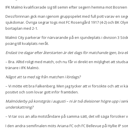
IFK Malmö kvalificerade sig till semin efter segern hemma mot Bosnien H
Dessförinnan gick man igenom gruppspelet med full pott varav en seg
sjukdomar. Övriga segrar togs mot FC Rosengård 1917 (4-2) och BK Ol
bortaplan med 2-1.
Malmö City parkerar för närvarande på en sjundeplats i division 3 Södr
poäng till kvalplats neråt.
Endast tre dagar efter återstarten är det dags för matchande igen, bra ell
– Bra. Alltid roligt med match, och nu får vi direkt en möjlighet att stu
tränare i IFK Malmö.
Något att ta med sig från matchen i lördags?
– Vi mötte ett bra Falkenberg. Men jag tycker att vi försökte och att vi 
positivt och som lovar gott inför framtiden.
Malmöderby på konstgräs i augusti – ni är två divisioner högre upp i ser
underskattning?
– Vi tar oss an alla motståndare på samma sätt, det vill säga försöker v
I den andra semifinalen möts Ariana FC och FC Bellevue på Hyllie IP som