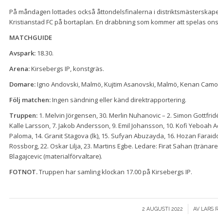
På måndagen lottades också åttondelsfinalerna i distriktsmästerskapet
Kristianstad FC på bortaplan. En drabbning som kommer att spelas on
MATCHGUIDE
Avspark:
18.30.
Arena:
Kirsebergs IP, konstgräs.
Domare:
Igno Andovski, Malmö, Kujtim Asanovski, Malmö, Kenan Camo
Följ matchen:
Ingen sändning eller känd direktrapportering.
Truppen:
1. Melvin Jörgensen, 30. Merlin Nuhanovic – 2. Simon Gottfridén
Kalle Larsson, 7. Jakob Andersson, 9. Emil Johansson, 10. Kofi Yeboah
Paloma, 14. Granit Stagova (lk), 15. Sufyan Abuzayda, 16. Hozan Fara
Rossborg, 22. Oskar Lilja, 23. Martins Egbe. Ledare: Firat Sahan (tränar
Blagajcevic (materialförvaltare).
FOTNOT.
Truppen har samling klockan 17.00 på Kirsebergs IP.
/
2 AUGUSTI 2022
AV
LARS 