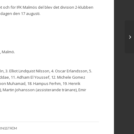
 och för IFK Malmös del blev det division 2-klubben
sdagen den 17 augusti.
, Malmö.
, 3. Elliot Lindquist Nilsson, 4. Oscar Erlandsson, 5.
 Addae, 11. Adham El Youssef, 12. Michele Gomez
idoon Muhamad, 18. Hampus Ferhm, 19. Henrik
e), Martin Johansson (assisterande tränare), Emir
RINGSTRÖM