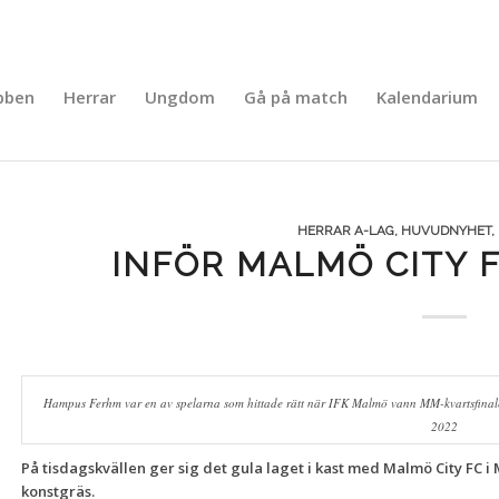
bben
Herrar
Ungdom
Gå på match
Kalendarium
HERRAR A-LAG
,
HUVUDNYHET
,
INFÖR MALMÖ CITY F
Hampus Ferhm var en av spelarna som hittade rätt när IFK Malmö vann MM-kvartsfina
2022
På tisdagskvällen ger sig det gula laget i kast med Malmö City FC 
konstgräs.