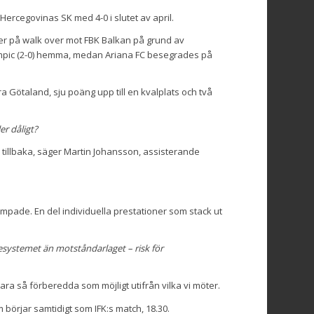
ercegovinas SK med 4-0 i slutet av april.
er på walk over mot FBK Balkan på grund av
ympic (2-0) hemma, medan Ariana FC besegrades på
a Götaland, sju poäng upp till en kvalplats och två
er dåligt?
dsa tillbaka, säger Martin Johansson, assisterande
kämpade. En del individuella prestationer som stack ut
iesystemet än motståndarlaget – risk för
ara så förberedda som möjligt utifrån vilka vi möter.
 börjar samtidigt som IFK:s match, 18.30.