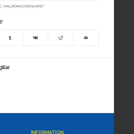
C
,
MALMÖMÄSTERSKAPET
ry
illar
INFORMATION