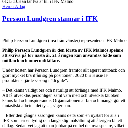
01:13:16
Han tar två år till i IFK Malmö
Herrar A-lag
Persson Lundgren stannar i IFK
Philip Persson Lundgren (trea från vänster) representerar IFK Malmö
Philip Persson Lundgren är den första av IFK Malmös spelare
att skriva på för nästa år. 21-åringen kan användas både som
mittback och innermittfältare.
Under hösten har Persson Lundgren framför allt agerat mittback och
gjort mycket bra ifrån sig på positionen. 2020 blir Husie IF-
produktens fjärde säsong i ”di gule”.
– Det känns väldigt bra och naturligt att förlänga med IFK Malmö.
Att få utvecklas personligen samt vara med och utveckla klubben
känns kul och inspirerande. Organisationen är bra och många gör ett
fantastiskt arbete i det tysta, säger han.
– Efter den gångna säsongen känns detta som en nystart för alla i
IFK som har en tydlig och långsiktig målsättning att återigen bli ett
elitlag. Sedan vet jag att man jobbar på en hel del nya spelare, vilket