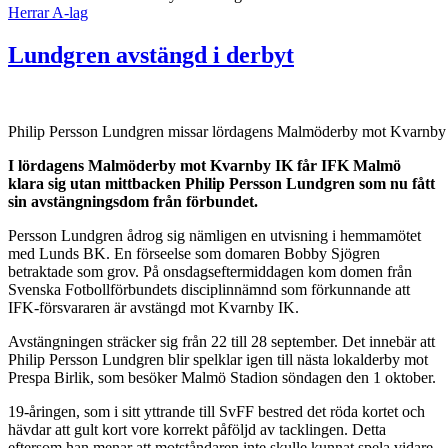
Herrar A-lag
Lundgren avstängd i derbyt
Philip Persson Lundgren missar lördagens Malmöderby mot Kvarnby
I lördagens Malmöderby mot Kvarnby IK får IFK Malmö
klara sig utan mittbacken Philip Persson Lundgren som nu fått
sin avstängningsdom från förbundet.
Persson Lundgren ådrog sig nämligen en utvisning i hemmamötet
med Lunds BK. En förseelse som domaren Bobby Sjögren
betraktade som grov. På onsdagseftermiddagen kom domen från
Svenska Fotbollförbundets disciplinnämnd som förkunnande att
IFK-försvararen är avstängd mot Kvarnby IK.
Avstängningen sträcker sig från 22 till 28 september. Det innebär att
Philip Persson Lundgren blir spelklar igen till nästa lokalderby mot
Prespa Birlik, som besöker Malmö Stadion söndagen den 1 oktober.
19-åringen, som i sitt yttrande till SvFF bestred det röda kortet och
hävdar att gult kort vore korrekt påföljd av tacklingen. Detta
eftersom han menar att motståndaren inte skulle kunnat spela vidare