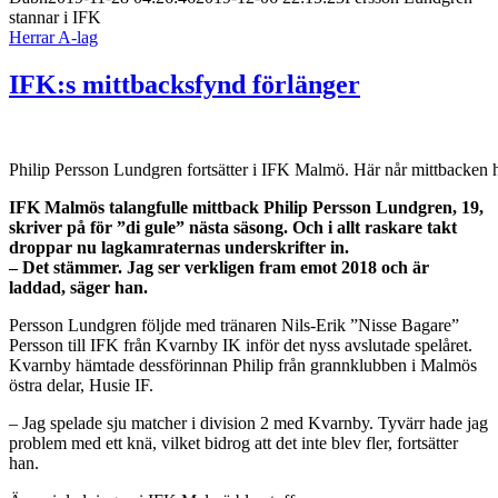
stannar i IFK
Herrar A-lag
IFK:s mittbacksfynd förlänger
Philip Persson Lundgren fortsätter i IFK Malmö. Här når mittbacken 
IFK Malmös
talangfulle mittback Philip Persson Lundgren, 19,
skriver på för ”di gule” nästa säsong. Och i allt raskare takt
droppar nu lagkamraternas underskrifter in.
– Det stämmer. Jag ser verkligen fram emot 2018 och är
laddad, säger han.
Persson Lundgren följde med tränaren Nils-Erik ”Nisse Bagare”
Persson till IFK från Kvarnby IK inför det nyss avslutade spelåret.
Kvarnby hämtade dessförinnan Philip från grannklubben i Malmös
östra delar, Husie IF.
– Jag spelade sju matcher i division 2 med Kvarnby. Tyvärr hade jag
problem med ett knä, vilket bidrog att det inte blev fler, fortsätter
han.