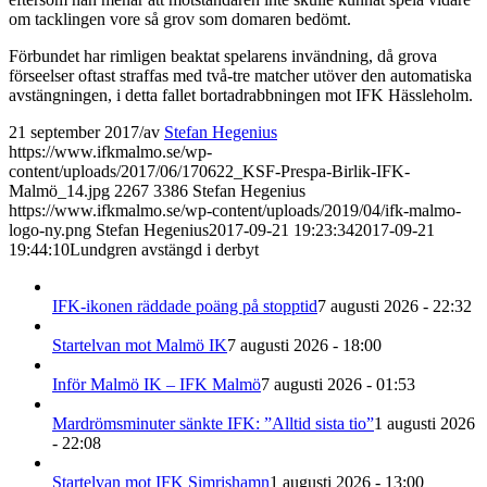
om tacklingen vore så grov som domaren bedömt.
Förbundet har rimligen beaktat spelarens invändning, då grova
förseelser oftast straffas med två-tre matcher utöver den automatiska
avstängningen, i detta fallet bortadrabbningen mot IFK Hässleholm.
21 september 2017
/
av
Stefan Hegenius
https://www.ifkmalmo.se/wp-
content/uploads/2017/06/170622_KSF-Prespa-Birlik-IFK-
Malmö_14.jpg
2267
3386
Stefan Hegenius
https://www.ifkmalmo.se/wp-content/uploads/2019/04/ifk-malmo-
logo-ny.png
Stefan Hegenius
2017-09-21 19:23:34
2017-09-21
19:44:10
Lundgren avstängd i derbyt
IFK-ikonen räddade poäng på stopptid
7 augusti 2026 - 22:32
Startelvan mot Malmö IK
7 augusti 2026 - 18:00
Inför Malmö IK – IFK Malmö
7 augusti 2026 - 01:53
Mardrömsminuter sänkte IFK: ”Alltid sista tio”
1 augusti 2026
- 22:08
Startelvan mot IFK Simrishamn
1 augusti 2026 - 13:00