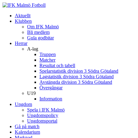
Aktuellt
Klubben
Om IFK Malmö
Bli medlem
Gula godbitar
Herrar
A-lag
Truppen
Matcher
Resultat och tabell
Spelarstatistik division 3 Södra Götaland
Lagstatistik division 3 Södra Götaland
Avstängda division 3 Södra Götaland
Övergångar
U19
Information
Ungdom
Spela i IFK Malmö
Ungdomspolicy
Ungdomsportal
Gå på match
Kalendarium
Marknad