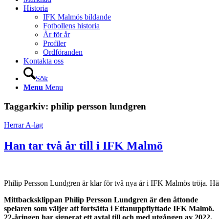
Historia
IFK Malmös bildande
Fotbollens historia
År för år
Profiler
Ordföranden
Kontakta oss
Sök
Menu
Menu
Taggarkiv:
philip persson lundgren
Herrar A-lag
Han tar två år till i IFK Malmö
Philip Persson Lundgren är klar för två nya år i IFK Malmös tröja. 
Mittbacksklippan Philip Persson Lundgren är den åttonde
spelaren som väljer att fortsätta i Ettanuppflyttade IFK Malmö.
22-åringen har signerat ett avtal till och med utgången av 2022.