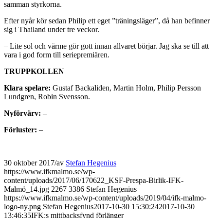
samman styrkorna.
Efter nyår kör sedan Philip ett eget ”träningsläger”, då han befinner
sig i Thailand under tre veckor.
– Lite sol och värme gör gott innan allvaret börjar. Jag ska se till att
vara i god form till seriepremiären.
TRUPPKOLLEN
Klara spelare:
Gustaf Backaliden, Martin Holm, Philip Persson
Lundgren, Robin Svensson.
Nyförvärv:
–
Förluster:
–
30 oktober 2017
/
av
Stefan Hegenius
https://www.ifkmalmo.se/wp-
content/uploads/2017/06/170622_KSF-Prespa-Birlik-IFK-
Malmö_14.jpg
2267
3386
Stefan Hegenius
https://www.ifkmalmo.se/wp-content/uploads/2019/04/ifk-malmo-
logo-ny.png
Stefan Hegenius
2017-10-30 15:30:24
2017-10-30
13:46:35
IFK:s mittbacksfynd förlänger