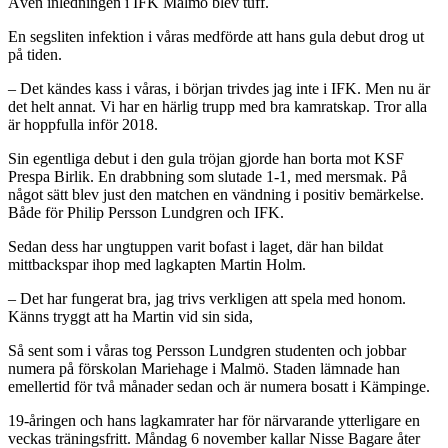
Även inledningen i IFK Malmö blev tuff.
En segsliten infektion i våras medförde att hans gula debut drog ut
på tiden.
– Det kändes kass i våras, i början trivdes jag inte i IFK. Men nu är
det helt annat. Vi har en härlig trupp med bra kamratskap. Tror alla
är hoppfulla inför 2018.
Sin egentliga debut i den gula tröjan gjorde han borta mot KSF
Prespa Birlik. En drabbning som slutade 1-1, med mersmak. På
något sätt blev just den matchen en vändning i positiv bemärkelse.
Både för Philip Persson Lundgren och IFK.
Sedan dess har ungtuppen varit bofast i laget, där han bildat
mittbackspar ihop med lagkapten Martin Holm.
– Det har fungerat bra, jag trivs verkligen att spela med honom.
Känns tryggt att ha Martin vid sin sida,
Så sent som i våras tog Persson Lundgren studenten och jobbar
numera på förskolan Mariehage i Malmö. Staden lämnade han
emellertid för två månader sedan och är numera bosatt i Kämpinge.
19-åringen och hans lagkamrater har för närvarande ytterligare en
veckas träningsfritt. Måndag 6 november kallar Nisse Bagare åter