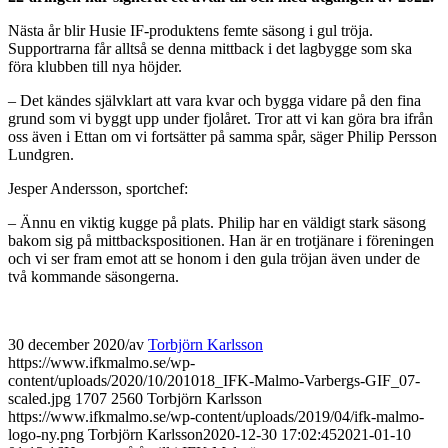
Nästa år blir Husie IF-produktens femte säsong i gul tröja.
Supportrarna får alltså se denna mittback i det lagbygge som ska
föra klubben till nya höjder.
– Det kändes självklart att vara kvar och bygga vidare på den fina
grund som vi byggt upp under fjolåret. Tror att vi kan göra bra ifrån
oss även i Ettan om vi fortsätter på samma spår, säger Philip Persson
Lundgren.
Jesper Andersson, sportchef:
– Ännu en viktig kugge på plats. Philip har en väldigt stark säsong
bakom sig på mittbackspositionen. Han är en trotjänare i föreningen
och vi ser fram emot att se honom i den gula tröjan även under de
två kommande säsongerna.
30 december 2020
/
av
Torbjörn Karlsson
https://www.ifkmalmo.se/wp-
content/uploads/2020/10/201018_IFK-Malmo-Varbergs-GIF_07-
scaled.jpg
1707
2560
Torbjörn Karlsson
https://www.ifkmalmo.se/wp-content/uploads/2019/04/ifk-malmo-
logo-ny.png
Torbjörn Karlsson
2020-12-30 17:02:45
2021-01-10