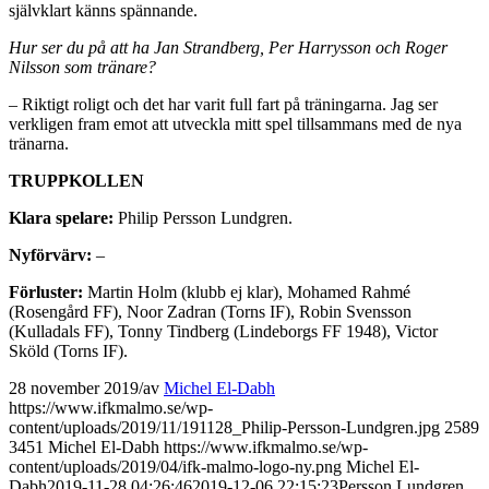
självklart känns spännande.
Hur ser du på att ha Jan Strandberg, Per Harrysson och Roger
Nilsson som tränare?
– Riktigt roligt och det har varit full fart på träningarna. Jag ser
verkligen fram emot att utveckla mitt spel tillsammans med de nya
tränarna.
TRUPPKOLLEN
Klara spelare:
Philip Persson Lundgren.
Nyförvärv:
–
Förluster:
Martin Holm (klubb ej klar), Mohamed Rahmé
(Rosengård FF), Noor Zadran (Torns IF), Robin Svensson
(Kulladals FF), Tonny Tindberg (Lindeborgs FF 1948), Victor
Sköld (Torns IF).
28 november 2019
/
av
Michel El-Dabh
https://www.ifkmalmo.se/wp-
content/uploads/2019/11/191128_Philip-Persson-Lundgren.jpg
2589
3451
Michel El-Dabh
https://www.ifkmalmo.se/wp-
content/uploads/2019/04/ifk-malmo-logo-ny.png
Michel El-
Dabh
2019-11-28 04:26:46
2019-12-06 22:15:23
Persson Lundgren