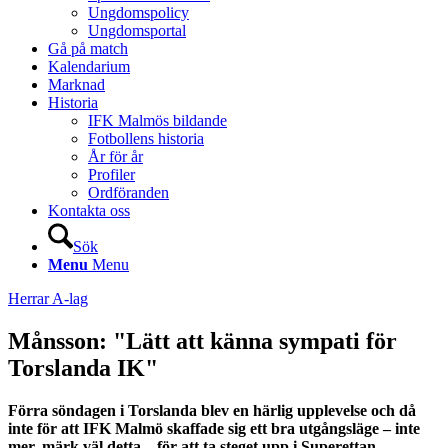
Ungdomspolicy
Ungdomsportal
Gå på match
Kalendarium
Marknad
Historia
IFK Malmös bildande
Fotbollens historia
År för år
Profiler
Ordföranden
Kontakta oss
Sök
Menu
Menu
Herrar A-lag
Månsson: "Lätt att känna sympati för
Torslanda IK"
Förra söndagen i Torslanda blev en härlig upplevelse och då
inte för att IFK Malmö skaffade sig ett bra utgångsläge – inte
mer, märk väl detta – för att ta steget upp i Superettan.