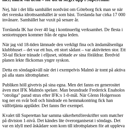
Nej, här i det lilla samhället nordväst om Göteborg fick man se när
det svenska idrottssamhället är som bäst. Torslanda har cirka 17 000
invånare. Samhället har vuxit på senare år.
Torslanda IK har över 40 lag i kontinuerlig verksamhet. De flesta i
seniortruppen kommer från de egna leden.
När jag vid 18-tiden lämnade den verkligt fina och ändamålsenliga
klubbhuset – det var ett hus, ett stort sådant – var aktiviteten stor. Ett
50-tal flickor tränade i elljuset, stöttade av sina föräldrar. Bredvid
planen lekte flickornas yngre syskon.
Detta en söndagskväll när det i exempelvis Malmö är tomt på aktiva
på alla stans idrottsplatser.
Publiken höll givetvis på sina egna. Men det fanns en generositet
även mot IFK Malmös spelare. Man beundrade Frederick Enaholos
"otroliga" parad strax efter IFK:s 1-0-mål. När Glenn Holgersson
tog ner en svår boll och hindrade en hemmakontring fick han
välförtjänta applåder. Det fanns fler exempel.
Kvalet till Superettan har samma säkerhetsföreskrifter som matcher
på division 1-nivå. Det kändes lite överorganiserat i söndags. Det
var en idyll med åskådare som kom till idrottsplatsen för att uppleva