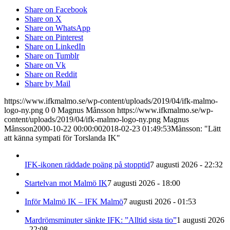
Share on Facebook
Share on X
Share on WhatsApp
Share on Pinterest
Share on LinkedIn
Share on Tumblr
Share on Vk
Share on Reddit
Share by Mail
https://www.ifkmalmo.se/wp-content/uploads/2019/04/ifk-malmo-
logo-ny.png
0
0
Magnus Månsson
https://www.ifkmalmo.se/wp-
content/uploads/2019/04/ifk-malmo-logo-ny.png
Magnus
Månsson
2000-10-22 00:00:00
2018-02-23 01:49:53
Månsson: "Lätt
att känna sympati för Torslanda IK"
IFK-ikonen räddade poäng på stopptid
7 augusti 2026 - 22:32
Startelvan mot Malmö IK
7 augusti 2026 - 18:00
Inför Malmö IK – IFK Malmö
7 augusti 2026 - 01:53
Mardrömsminuter sänkte IFK: ”Alltid sista tio”
1 augusti 2026
- 22:08