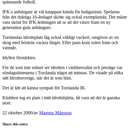
spännande fotboll.
IFK:s anhängare är väl knappast kända för huliganism. Spelarna
från det duktiga 16-årslaget skötte sig också exemplariskt. Det måste
vara skönt för IFK-ledningen att se att det växer fram en ny
generation gula anhängare.
Torslandas idrottsplats låg också väldigt vackert, omgiven av en
skog med höstens vackra färger. Efter paus kom solen fram och
värmde.
Idyllen förstärktes.
För de som inte enbart ser idrotten i världsresultat och prestige var
söndagstimmarna i Torslanda något att minnas. De visade på olika
sätt Idrottssverige, när det är som bäst.
Det är lätt att känna sympati för Torslanda IK.
Klubben tog en plats i mitt idrottshjärta, låt vara att det är ganska
stort.
22 oktober 2000
/
av
Magnus Månsson
Share this entry