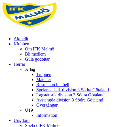
Aktuellt
Klubben
Om IFK Malmö
Bli medlem
Gula godbitar
Herrar
A-lag
Truppen
Matcher
Resultat och tabell
Spelarstatistik division 3 Södra Götaland
Lagstatistik division 3 Södra Götaland
Avstängda division 3 Södra Götaland
Övergångar
U19
Information
Ungdom
Spela i IFK Malmö