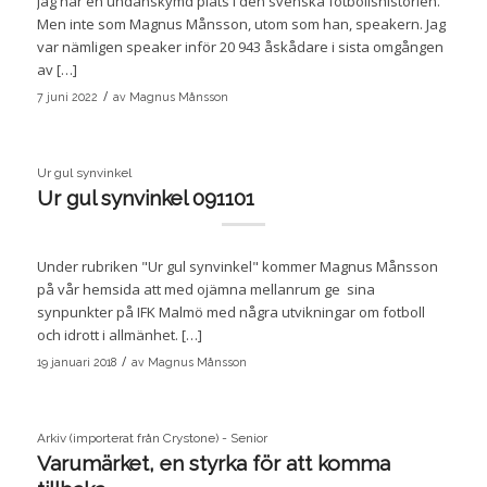
Jag har en undanskymd plats i den svenska fotbollshistorien.
Men inte som Magnus Månsson, utom som han, speakern. Jag
var nämligen speaker inför 20 943 åskådare i sista omgången
av […]
/
7 juni 2022
av
Magnus Månsson
Ur gul synvinkel
Ur gul synvinkel 091101
Under rubriken "Ur gul synvinkel" kommer Magnus Månsson
på vår hemsida att med ojämna mellanrum ge sina
synpunkter på IFK Malmö med några utvikningar om fotboll
och idrott i allmänhet. […]
/
19 januari 2018
av
Magnus Månsson
Arkiv (importerat från Crystone) - Senior
Varumärket, en styrka för att komma