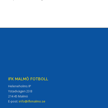
IFK MALMÖ FOTBOLL
Heleneholms IP
Ystadvägen 23 B
214 45 Malmö
E-post:
info@ifkmalmo.se