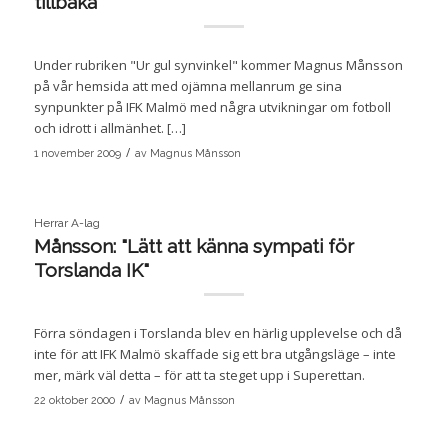
tillbaka
Under rubriken "Ur gul synvinkel" kommer Magnus Månsson
på vår hemsida att med ojämna mellanrum ge sina
synpunkter på IFK Malmö med några utvikningar om fotboll
och idrott i allmänhet. […]
/
1 november 2009
av
Magnus Månsson
Herrar A-lag
Månsson: "Lätt att känna sympati för
Torslanda IK"
Förra söndagen i Torslanda blev en härlig upplevelse och då
inte för att IFK Malmö skaffade sig ett bra utgångsläge – inte
mer, märk väl detta – för att ta steget upp i Superettan.
/
22 oktober 2000
av
Magnus Månsson