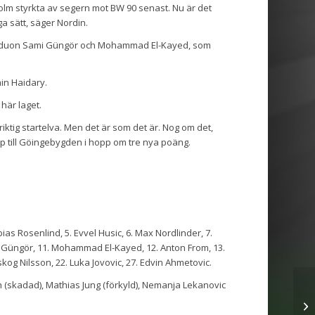
holm styrkta av segern mot BW 90 senast. Nu är det
a sätt, säger Nordin.
ka är duon Sami Güngör och Mohammad El-Kayed, som
min Haidary.
här laget.
en riktig startelva. Men det är som det är. Nog om det,
 till Göingebygden i hopp om tre nya poäng.
bias Rosenlind, 5. Evvel Husic, 6. Max Nordlinder, 7.
i Güngör, 11. Mohammad El-Kayed, 12. Anton From, 13.
kog Nilsson, 22. Luka Jovovic, 27. Edvin Ahmetovic.
 (skadad), Mathias Jung (förkyld), Nemanja Lekanovic