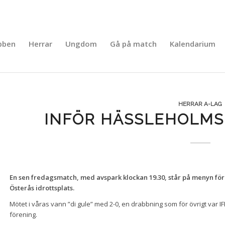
bben
Herrar
Ungdom
Gå på match
Kalendarium
HERRAR A-LAG
INFÖR HÄSSLEHOLMS 
En sen fredagsmatch, med avspark klockan 19.30, står på menyn för 
Österås idrottsplats.
Mötet i våras vann ”di gule” med 2-0, en drabbning som för övrigt var IF
förening.