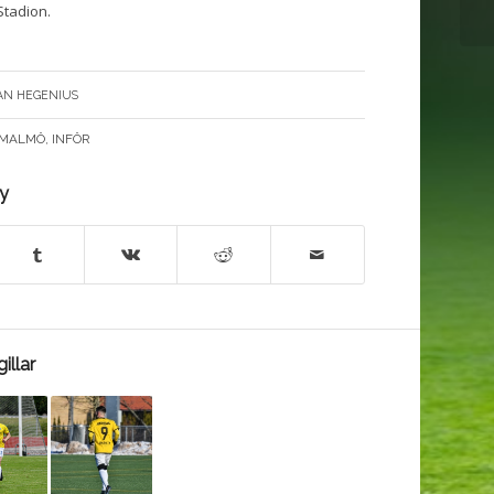
Stadion.
AN HEGENIUS
 MALMÖ
,
INFÖR
ry
illar