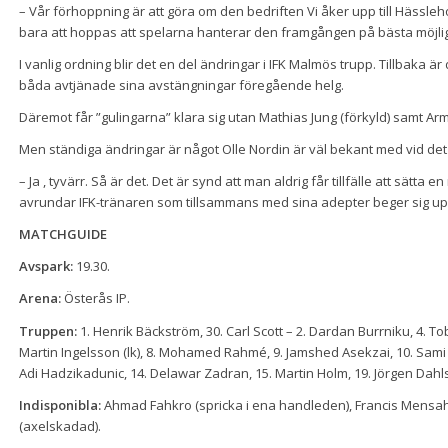
– Vår förhoppning är att göra om den bedriften Vi åker upp till Hässle
bara att hoppas att spelarna hanterar den framgången på bästa möjlig
I vanlig ordning blir det en del ändringar i IFK Malmös trupp. Tillba
båda avtjänade sina avstängningar föregående helg.
Däremot får ”gulingarna” klara sig utan Mathias Jung (förkyld) samt Ar
Men ständiga ändringar är något Olle Nordin är väl bekant med vid det 
– Ja , tyvärr. Så är det. Det är synd att man aldrig får tillfälle att sätta 
avrundar IFK-tränaren som tillsammans med sina adepter beger sig upp
MATCHGUIDE
Avspark:
19.30.
Arena:
Österås IP.
Truppen:
1. Henrik Bäckström, 30. Carl Scott – 2. Dardan Burrniku, 4. To
Martin Ingelsson (lk), 8. Mohamed Rahmé, 9. Jamshed Asekzai, 10. Sam
Adi Hadzikadunic, 14. Delawar Zadran, 15. Martin Holm, 19. Jörgen Dahls
Indisponibla:
Ahmad Fahkro (spricka i ena handleden), Francis Mensah
(axelskadad).