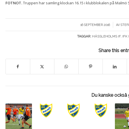
FOTNOT.
Truppen har samling klockan 16.15 i klubblokalen på Malmö 
/
16 SEPTEMBER 2016
AV
STEF
TAGGAR:
HÄSSLEHOLMS IF
,
IFK
Share this ent
Du kanske också g