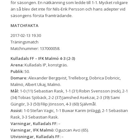
för säsongen. En nätkänning som ledde till 1-1. Mycket roligare
än så blev det inte för Nils-Erik Persson och hans adepter vid
säsongens första framträdande.
MATCHFAKTA
2017-02-13 19.30
Träningsmatch
Matchnummer: 137000058.
Kulladals FF – IFK Malmö 4-3 (2-3)
Arena:
Kulladals IP, konstgräs.
Publik:
50.
Domare:
Alexander Bergqvist, Trelleborg, Dobrica Dobricic,
Malmö, Albert Ukaj, Malmö.
Mål:
1-0 (11) Sebastian Rask, 1-1 (31) Robin Svensson (nick), 2-1
(34) Tobias Sjöbäck, 2-2 (37) Jamshed Asekzai, 2-3 (39) Sami
Güngör, 3-3 (50) Filip Jönsson, 4-3 (60) Självmål.
Assist:
1-0 Stefan Vagic, 1-1 Buwar Karim (inlägg), 2-1 Sebastian
Rask, 3-3 Sebastian Rask.
Varningar, Kulladals FF:
–
Varningar, IFK Malmö:
Oguzcan Avci (65).
Utvisningar, Kulladals FF:
–