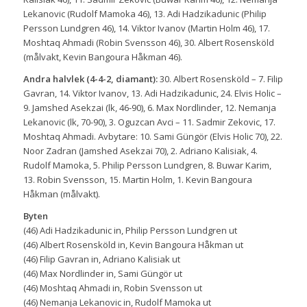
Lekanovic (Rudolf Mamoka 46), 13. Adi Hadzikadunic (Philip
Persson Lundgren 46), 14. Viktor Ivanov (Martin Holm 46), 17.
Moshtaq Ahmadi (Robin Svensson 46), 30. Albert Rosensköld
(målvakt, Kevin Bangoura Håkman 46).
Andra halvlek (4-4-2, diamant):
30. Albert Rosensköld – 7. Filip
Gavran, 14. Viktor Ivanov, 13. Adi Hadzikadunic, 24. Elvis Holic –
9. Jamshed Asekzai (lk, 46-90), 6. Max Nordlinder, 12. Nemanja
Lekanovic (lk, 70-90), 3. Oguzcan Avci – 11. Sadmir Zekovic, 17.
Moshtaq Ahmadi. Avbytare: 10. Sami Güngör (Elvis Holic 70), 22.
Noor Zadran (Jamshed Asekzai 70), 2. Adriano Kalisiak, 4.
Rudolf Mamoka, 5. Philip Persson Lundgren, 8. Buwar Karim,
13. Robin Svensson, 15. Martin Holm, 1. Kevin Bangoura
Håkman (målvakt).
Byten
(46) Adi Hadzikadunic in, Philip Persson Lundgren ut
(46) Albert Rosensköld in, Kevin Bangoura Håkman ut
(46) Filip Gavran in, Adriano Kalisiak ut
(46) Max Nordlinder in, Sami Güngör ut
(46) Moshtaq Ahmadi in, Robin Svensson ut
(46) Nemanja Lekanovic in, Rudolf Mamoka ut