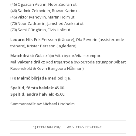
(46) Qguzcan Avci in, Noor Zadran ut
(46) Sadmir Zekovic in, Buwar Karim ut
(46) Viktor Ivanov in, Martin Holm ut
(70) Noor Zadran in, Jamshed Asekzai ut
(70) Sami Güngör in, Elvis Holic ut
Ledare:
Nils-Erik Persson (tränare), Ola Severin (assisterande
tränare), Krister Persson (lagledare).
Matchdräkt:
Gula tröjor/vita byxor/vita strumpor.
Målvaktens dräkt:
Röd tröja/röda byxor/röda strumpor (Albert
Rosensköld & Kevin Bangoura Håkman).
IFK Malmö började med boll:
Ja.
Speltid, första halvlek:
45.00.
Speltid, andra halvlek:
45.00.
Sammanställt av: Michael Lindholm.
/
13 FEBRUARI 2017
AV
STEFAN HEGENIUS