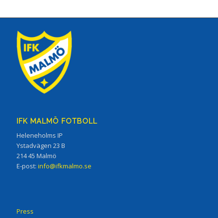
IFK MALMÖ FOTBOLL
Heleneholms IP
Ystadvägen 23 B
214 45 Malmö
E-post:
info@ifkmalmo.se
Press