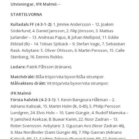
Utvisningar, IFK Malmö:
–
STARTELVORNA
Kulladals FF (4-3-1-2):
1. Jimmie Andersson – 12. Joakim
Söderlund, 4. Daniel Jansson, 2. Filip Jönsson, 3. Mattias
Jurlander – 13. Andreas Pajus, 8. Johan Mellqvist, 11. Eddie
Ekblad (lk) – 14. Tobias Sjöbäck – 9. Stefan Vagic, 7. Sebastian
Rask. Avbytare: 5. Oliver Ohlsson, 6. Martin Persson, 15. Calle
Stenberg, 16. Dennis Rickbo.
Ledare:
Patrik Pålsson (tränare).
Matchdräkt:
Blåa tröjor/vita byxor/blåa strumpor.
Målvaktens dräkt:
Vit tröja/vita byxor/vita strumpor.
IFK Malmö
Första halvlek (4-2-3-1):
1. Kevin Bangoura Håkman – 2.
Adriano Kalisiak, 15. Martin Holm (lk, 0-45), 5. Philip Persson
Lundgren, 24. Elvis Holic – 10. Sami Güngör, 4. Rudolf Mamoka –
9. Jamshed Asekzai, 8. Buwar Karim, 22. Noor Zadran – 13.
Robin Svensson. Avbytare: 3. Oguzcan Avci (Noor Zadran 46),
6. Max Nordlinder (Sami Güngör 46), 7. Filip Gavran (Adriano
Kalisiak 46), 11. Sadmir Zekovic (Buwar Karim 46), 12. Nemanja