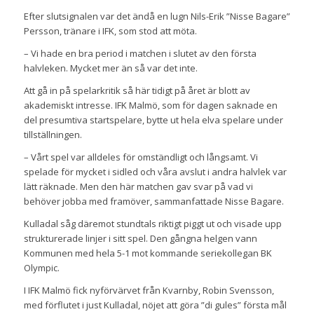
Efter slutsignalen var det ändå en lugn Nils-Erik ”Nisse Bagare”
Persson, tränare i IFK, som stod att möta.
– Vi hade en bra period i matchen i slutet av den första
halvleken. Mycket mer än så var det inte.
Att gå in på spelarkritik så här tidigt på året är blott av
akademiskt intresse. IFK Malmö, som för dagen saknade en
del presumtiva startspelare, bytte ut hela elva spelare under
tillställningen.
– Vårt spel var alldeles för omständligt och långsamt. Vi
spelade för mycket i sidled och våra avslut i andra halvlek var
lätt räknade. Men den här matchen gav svar på vad vi
behöver jobba med framöver, sammanfattade Nisse Bagare.
Kulladal såg däremot stundtals riktigt piggt ut och visade upp
strukturerade linjer i sitt spel. Den gångna helgen vann
Kommunen med hela 5-1 mot kommande seriekollegan BK
Olympic.
I IFK Malmö fick nyförvärvet från Kvarnby, Robin Svensson,
med förflutet i just Kulladal, nöjet att göra ”di gules” första mål