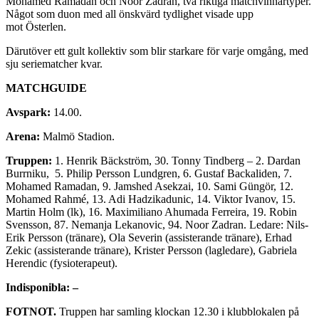
Mohamed Ramadan och Noor Zadran, två riktiga matchvinnartyper.
Något som duon med all önskvärd tydlighet visade upp
mot Österlen.
Därutöver ett gult kollektiv som blir starkare för varje omgång, med
sju seriematcher kvar.
MATCHGUIDE
Avspark:
14.00.
Arena:
Malmö Stadion.
Truppen:
1. Henrik Bäckström, 30. Tonny Tindberg – 2. Dardan
Burrniku, 5. Philip Persson Lundgren, 6. Gustaf Backaliden, 7.
Mohamed Ramadan, 9. Jamshed Asekzai, 10. Sami Güngör, 12.
Mohamed Rahmé, 13. Adi Hadzikadunic, 14. Viktor Ivanov, 15.
Martin Holm (lk), 16. Maximiliano Ahumada Ferreira, 19. Robin
Svensson, 87. Nemanja Lekanovic, 94. Noor Zadran. Ledare: Nils-
Erik Persson (tränare), Ola Severin (assisterande tränare), Erhad
Zekic (assisterande tränare), Krister Persson (lagledare), Gabriela
Herendic (fysioterapeut).
Indisponibla: –
FOTNOT.
Truppen har samling klockan 12.30 i klubblokalen på