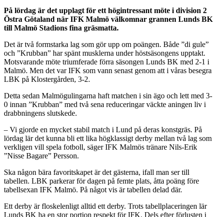
På lördag är det upplagt för ett högintressant möte i division 2
Östra Götaland när IFK Malmö välkomnar grannen Lunds BK
till Malmö Stadions fina gräsmatta.
Det är två formstarka lag som gör upp om poängen. Både ”di gule”
och ”Krubban” har spänt musklerna under höstsäsongens upptakt.
Motsvarande möte triumferade förra säsongen Lunds BK med 2-1 i
Malmö. Men det var IFK som vann senast genom att i våras besegra
LBK på Klostergården, 3-2.
Detta sedan Malmögulingarna haft matchen i sin ägo och lett
med 3-
0 innan ”Krubban” med två sena reduceringar väckte aningen liv i
drabbningens slutskede.
– Vi gjorde en mycket stabil match i Lund på deras konstgräs. På
lördag lär det kunna bli ett lika högklassigt derby
mellan två lag som
verkligen vill spela fotboll, säger IFK Malmös tränare Nils-Erik
”Nisse Bagare” Persson.
Ska någon bära favoritskapet är det gästerna, ifall man ser till
tabellen. LBK parkerar för dagen på femte plats, åtta poäng före
tabellsexan IFK Malmö. På något vis är tabellen delad där.
Ett derby är floskelenligt
alltid ett derby. Trots tabellplaceringen lär
Lunds BK ha en stor portion respekt för IFK. Dels efter förlusten i