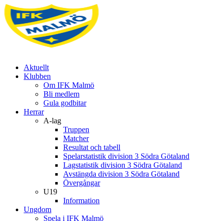
Aktuellt
Klubben
Om IFK Malmö
Bli medlem
Gula godbitar
Herrar
A-lag
Truppen
Matcher
Resultat och tabell
Spelarstatistik division 3 Södra Götaland
Lagstatistik division 3 Södra Götaland
Avstängda division 3 Södra Götaland
Övergångar
U19
Information
Ungdom
Spela i IFK Malmö