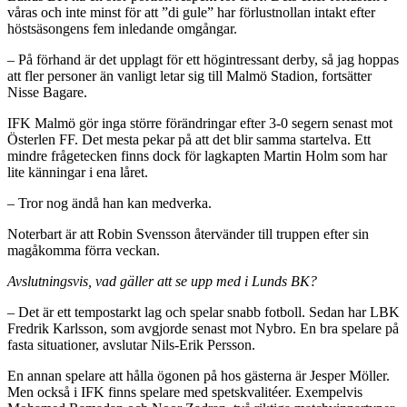
våras och inte minst för att ”di gule” har förlustnollan intakt efter
höstsäsongens fem inledande omgångar.
– På förhand är det upplagt för ett högintressant derby, så jag hoppas
att fler personer än vanligt letar sig till Malmö Stadion, fortsätter
Nisse Bagare.
IFK Malmö gör inga större förändringar efter 3-0 segern senast mot
Österlen FF. Det mesta pekar på att det blir samma startelva. Ett
mindre frågetecken finns
dock för lagkapten Martin Holm som har
lite känningar i
ena
låret.
– Tror nog ändå han kan medverka.
Noterbart är att Robin Svensson återvänder till truppen efter sin
magåkomma förra veckan.
Avslutningsvis, vad gäller att se upp med i Lunds BK?
– Det är ett tempostarkt lag och spelar snabb fotboll. Sedan har LBK
Fredrik Karlsson, som avgjorde senast mot Nybro. En bra spelare på
fasta situationer, avslutar Nils-Erik Persson.
En annan spelare att hålla ögonen på hos gästerna är Jesper Möller.
Men också i IFK finns spelare med spetskvalitéer. Exempelvis