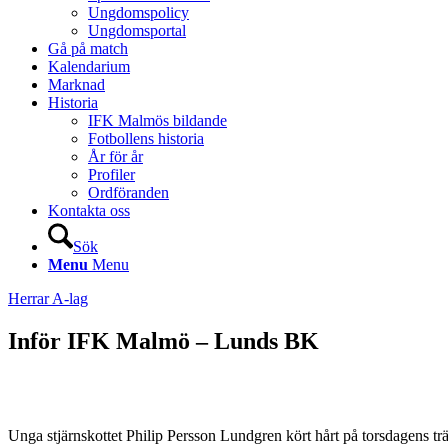
Ungdomspolicy
Ungdomsportal
Gå på match
Kalendarium
Marknad
Historia
IFK Malmös bildande
Fotbollens historia
År för år
Profiler
Ordföranden
Kontakta oss
Sök
Menu
Menu
Herrar A-lag
Inför IFK Malmö – Lunds BK
Unga stjärnskottet Philip Persson Lundgren kört hårt på torsdagens t