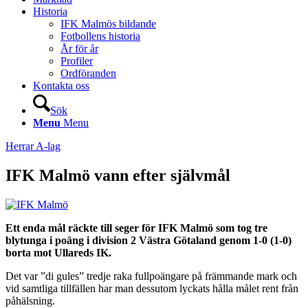
Historia
IFK Malmös bildande
Fotbollens historia
År för år
Profiler
Ordföranden
Kontakta oss
Sök
Menu
Menu
Herrar A-lag
IFK Malmö vann efter självmål
Ett enda mål räckte till seger för IFK Malmö som tog tre
blytunga i poäng i division 2 Västra Götaland genom 1-0 (1-0)
borta mot Ullareds IK.
Det var ”di gules” tredje raka fullpoängare på främmande mark och
vid samtliga tillfällen har man dessutom lyckats hålla målet rent från
påhälsning.