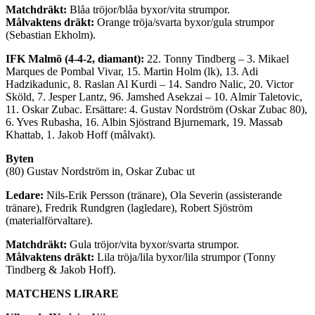
Matchdräkt:
Blåa tröjor/blåa byxor/vita strumpor.
Målvaktens dräkt:
Orange tröja/svarta byxor/gula strumpor
(Sebastian Ekholm).
IFK Malmö (4-4-2, diamant)
:
22. Tonny Tindberg – 3. Mikael
Marques de Pombal Vivar, 15. Martin Holm (lk), 13. Adi
Hadzikadunic, 8. Raslan Al Kurdi – 14. Sandro Nalic, 20. Victor
Sköld, 7. Jesper Lantz, 96. Jamshed Asekzai – 10. Almir Taletovic,
11. Oskar Zubac. Ersättare: 4. Gustav Nordström (Oskar Zubac 80),
6. Yves Rubasha, 16. Albin Sjöstrand Bjurnemark, 19. Massab
Khattab, 1. Jakob Hoff (målvakt).
Byten
(80) Gustav Nordström in, Oskar Zubac ut
Ledare:
Nils-Erik Persson (tränare), Ola Severin (assisterande
tränare), Fredrik Rundgren (lagledare), Robert Sjöström
(materialförvaltare).
Matchdräkt:
Gula tröjor/vita byxor/svarta strumpor.
Målvaktens dräkt:
Lila tröja/lila byxor/lila strumpor (Tonny
Tindberg & Jakob Hoff).
MATCHENS LIRARE