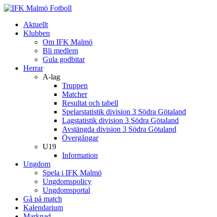
Aktuellt
Klubben
Om IFK Malmö
Bli medlem
Gula godbitar
Herrar
A-lag
Truppen
Matcher
Resultat och tabell
Spelarstatistik division 3 Södra Götaland
Lagstatistik division 3 Södra Götaland
Avstängda division 3 Södra Götaland
Övergångar
U19
Information
Ungdom
Spela i IFK Malmö
Ungdomspolicy
Ungdomsportal
Gå på match
Kalendarium
Marknad