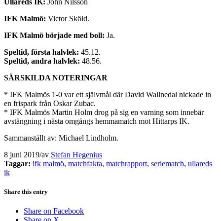
Ullareds IK:
John Nilsson
IFK Malmö:
Victor Sköld.
IFK Malmö började med boll:
Ja.
Speltid, första halvlek:
45.12.
Speltid, andra halvlek:
48.56.
SÄRSKILDA NOTERINGAR
* IFK Malmös 1-0 var ett självmål där David Wallnedal nickade in
en frispark från Oskar Zubac.
* IFK Malmös Martin Holm drog på sig en varning som innebär
avstängning i nästa omgångs hemmamatch mot Hittarps IK.
Sammanställt av: Michael Lindholm.
8 juni 2019
/
av
Stefan Hegenius
Taggar:
ifk malmö
,
matchfakta
,
matchrapport
,
seriematch
,
ullareds
ik
Share this entry
Share on Facebook
Share on X