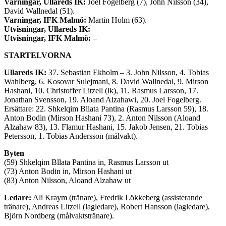
Varningar, Ullareds IK:
Joel Fogelberg (7), John Nilsson (34),
David Wallnedal (51).
Varningar, IFK Malmö:
Martin Holm (63).
Utvisningar, Ullareds IK:
–
Utvisningar, IFK Malmö:
–
STARTELVORNA
Ullareds IK
:
37. Sebastian Ekholm – 3. John Nilsson, 4. Tobias
Wahlberg, 6. Kosovar Sulejmani, 8. David Wallnedal, 9. Mirson
Hashani, 10. Christoffer Litzell (lk), 11. Rasmus Larsson, 17.
Jonathan Svensson, 19. Aloand Alzahawi, 20. Joel Fogelberg.
Ersättare: 22. Shkelqim Bllata Pantina (Rasmus Larsson 59), 18.
Anton Bodin (Mirson Hashani 73), 2. Anton Nilsson (Aloand
Alzahaw 83), 13. Flamur Hashani, 15. Jakob Jensen, 21. Tobias
Petersson, 1. Tobias Andersson (målvakt).
Byten
(59) Shkelqim Bllata Pantina in, Rasmus Larsson ut
(73) Anton Bodin in, Mirson Hashani ut
(83) Anton Nilsson, Aloand Alzahaw ut
Ledare:
Ali Kraym (tränare), Fredrik Lökkeberg (assisterande
tränare), Andreas Litzell (lagledare), Robert Hansson (lagledare),
Björn Nordberg (målvaktstränare).