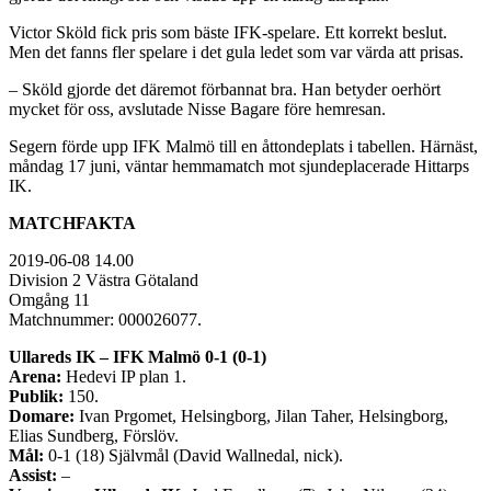
Victor Sköld fick pris som bäste IFK-spelare. Ett korrekt beslut.
Men det fanns fler spelare i det gula ledet som var värda att prisas.
– Sköld gjorde det däremot förbannat bra. Han betyder oerhört
mycket för oss, avslutade Nisse Bagare före hemresan.
Segern förde upp IFK Malmö till en åttondeplats i tabellen. Härnäst,
måndag 17 juni, väntar hemmamatch mot sjundeplacerade Hittarps
IK.
MATCHFAKTA
2019-06-08 14.00
Division 2 Västra Götaland
Omgång 11
Matchnummer: 000026077.
Ullareds IK – IFK Malmö 0-1 (0-1)
Arena:
Hedevi IP plan 1.
Publik:
150.
Domare:
Ivan Prgomet, Helsingborg, Jilan Taher, Helsingborg,
Elias Sundberg, Förslöv.
Mål:
0-1 (18) Självmål (David Wallnedal, nick).
Assist:
–