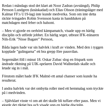
Redan i måndags stod det klart att Noor Zadran (avstängd), Philip
Persson Lundgren (knäskadad) och Elias Olsson (träningsläger med
Kalmar FF:s U19-lag) inte kunde medverka. Som om inte detta
räckte tvingades Robin Svensson kasta in handduken på
matchdagen med feber och halsont.
– Men vi gjorde en oerhörd kämpamatch, visade upp en härlig
disciplin och utförde jobbet. En härlig seger, utbrast IFK-tränaren
Nils-Erik ”Nisse Bagare” Persson,
Båda lagen hade var sin halvlek i kraft av vinden. Med den i ryggen
kopplade ”gulingarna” ett bra grepp före pausvilan.
Segermålet föll i minut 18. Oskar Zubac slog en frispark som
ändrade riktning på UIK-spelaren David Wallnedals skalle och
letade sig in i mål.
Förutom målet hade IFK Malmö ett antal chanser som kunde ha
resulterat.
I andra halvlek var det ombytta roller med ett hemmalag som tryckte
på i medvinden.
– Självklart visste vi om att det skulle bli tuffare efter paus. Men vi
gjorde det riktigt bra och visade upp en härlig disciplin.