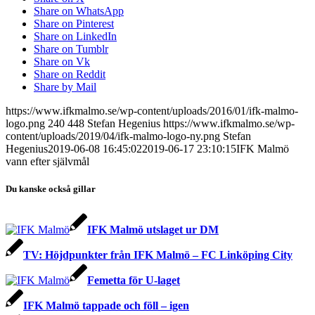
Share on WhatsApp
Share on Pinterest
Share on LinkedIn
Share on Tumblr
Share on Vk
Share on Reddit
Share by Mail
https://www.ifkmalmo.se/wp-content/uploads/2016/01/ifk-malmo-
logo.png
240
448
Stefan Hegenius
https://www.ifkmalmo.se/wp-
content/uploads/2019/04/ifk-malmo-logo-ny.png
Stefan
Hegenius
2019-06-08 16:45:02
2019-06-17 23:10:15
IFK Malmö
vann efter självmål
Du kanske också gillar
IFK Malmö utslaget ur DM
TV: Höjdpunkter från IFK Malmö – FC Linköping City
Femetta för U-laget
IFK Malmö tappade och föll – igen