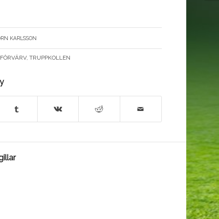
ÖRN KARLSSON
FÖRVÄRV
,
TRUPPKOLLEN
ry
illar