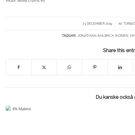
Victor Sköld (Torns IF).
/
23 DECEMBER 2019
AV
TORBJ
TAGGAR:
JONATHAN AHLBÄCK IKONEN
,
NY
Share this ent
Du kanske också g