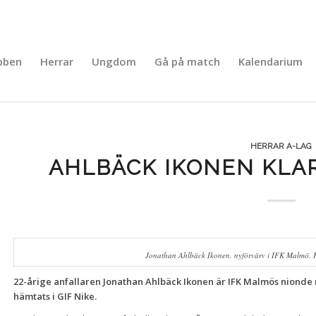
bben
Herrar
Ungdom
Gå på match
Kalendarium
HERRAR A-LAG
AHLBÄCK IKONEN KLA
Jonathan Ahlbäck Ikonen, nyförvärv i IFK Malmö. 
22-årige anfallaren Jonathan Ahlbäck Ikonen är IFK Malmös nionde n
hämtats i GIF Nike.