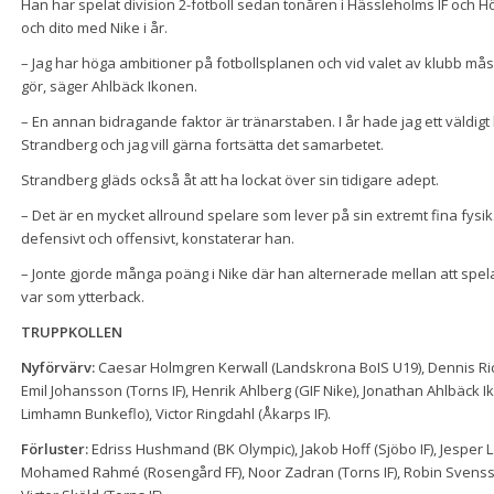
Han har spelat division 2-fotboll sedan tonåren i Hässleholms IF och Hö
och dito med Nike i år.
– Jag har höga ambitioner på fotbollsplanen och vid valet av klubb mås
gör, säger Ahlbäck Ikonen.
– En annan bidragande faktor är tränarstaben. I år hade jag ett väldig
Strandberg och jag vill gärna fortsätta det samarbetet.
Strandberg gläds också åt att ha lockat över sin tidigare adept.
– Det är en mycket allround spelare som lever på sin extremt fina fysik
defensivt och offensivt, konstaterar han.
– Jonte gjorde många poäng i Nike där han alternerade mellan att spe
var som ytterback.
TRUPPKOLLEN
Nyförvärv:
Caesar Holmgren Kerwall (Landskrona BoIS U19), Dennis Rickbo
Emil Johansson (Torns IF), Henrik Ahlberg (GIF Nike), Jonathan Ahlbäck Iko
Limhamn Bunkeflo), Victor Ringdahl (Åkarps IF).
Förluster:
Edriss Hushmand (BK Olympic), Jakob Hoff (Sjöbo IF), Jesper Lan
Mohamed Rahmé (Rosengård FF), Noor Zadran (Torns IF), Robin Svensson