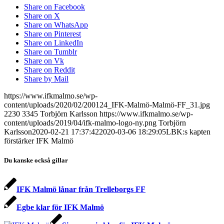
Share on Facebook
Share on X
Share on WhatsApp
Share on Pinterest
Share on LinkedIn
Share on Tumblr
Share on Vk
Share on Reddit
Share by Mail
https://www.ifkmalmo.se/wp-
content/uploads/2020/02/200124_IFK-Malmö-Malmö-FF_31.jpg
2230
3345
Torbjörn Karlsson
https://www.ifkmalmo.se/wp-
content/uploads/2019/04/ifk-malmo-logo-ny.png
Torbjörn
Karlsson
2020-02-21 17:37:42
2020-03-06 18:29:05
LBK:s kapten
förstärker IFK Malmö
Du kanske också gillar
IFK Malmö lånar från Trelleborgs FF
Egbe klar för IFK Malmö