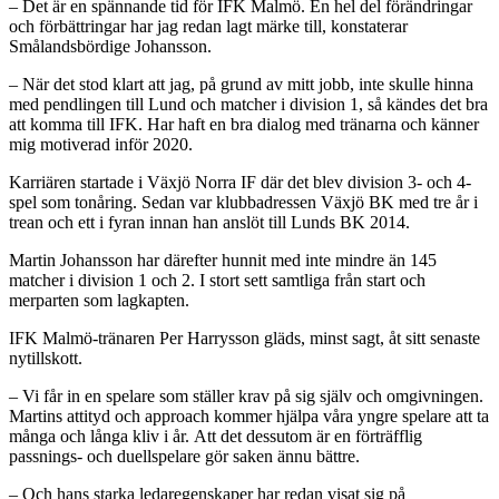
– Det är en spännande tid för IFK Malmö. En hel del förändringar
och förbättringar har jag redan lagt märke till, konstaterar
Smålandsbördige Johansson.
– När det stod klart att jag, på grund av mitt jobb, inte skulle hinna
med pendlingen till Lund och matcher i division 1, så kändes det bra
att komma till IFK. Har haft en bra dialog med tränarna och känner
mig motiverad inför 2020.
Karriären startade i Växjö Norra IF där det blev division 3- och 4-
spel som tonåring. Sedan var klubbadressen Växjö BK med tre år i
trean och ett i fyran innan han anslöt till Lunds BK 2014.
Martin Johansson har därefter hunnit med inte mindre än 145
matcher i division 1 och 2. I stort sett samtliga från start och
merparten som lagkapten.
IFK Malmö-tränaren Per Harrysson gläds, minst sagt, åt sitt senaste
nytillskott.
– Vi får in en spelare som ställer krav på sig själv och omgivningen.
Martins attityd och approach kommer hjälpa våra yngre spelare att ta
många och långa kliv i år. Att det dessutom är en förträfflig
passnings- och duellspelare gör saken ännu bättre.
– Och hans starka ledaregenskaper har redan visat sig på