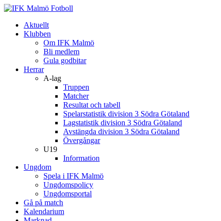
Aktuellt
Klubben
Om IFK Malmö
Bli medlem
Gula godbitar
Herrar
A-lag
Truppen
Matcher
Resultat och tabell
Spelarstatistik division 3 Södra Götaland
Lagstatistik division 3 Södra Götaland
Avstängda division 3 Södra Götaland
Övergångar
U19
Information
Ungdom
Spela i IFK Malmö
Ungdomspolicy
Ungdomsportal
Gå på match
Kalendarium
Marknad