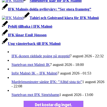
Simeunovic klar för IFK Malmö
IFK Malmös dolda nyförvärv: ”Ser stora framsteg”
Tahiri och Golstrand klara för IFK Malmö
Pehilj tillbaka i IFK Malmö
IFK lånar Emil Jönsson
Ung vänsterback till IFK Malmö
IFK-ikonen räddade poäng på stopptid
7 augusti 2026 - 22:32
Startelvan mot Malmö IK
7 augusti 2026 - 18:00
Inför Malmö IK – IFK Malmö
7 augusti 2026 - 01:53
Mardrömsminuter sänkte IFK: ”Alltid sista tio”
1 augusti 2026
- 22:08
Startelvan mot IFK Simrishamn
1 augusti 2026 - 13:00