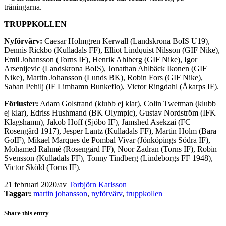
träningarna.
TRUPPKOLLEN
Nyförvärv:
Caesar Holmgren Kerwall (Landskrona BoIS U19),
Dennis Rickbo (Kulladals FF), Elliot Lindquist Nilsson (GIF Nike),
Emil Johansson (Torns IF), Henrik Ahlberg (GIF Nike), Igor
Arsenijevic (Landskrona BoIS), Jonathan Ahlbäck Ikonen (GIF
Nike), Martin Johansson (Lunds BK), Robin Fors (GIF Nike),
Saban Pehilj (IF Limhamn Bunkeflo), Victor Ringdahl (Åkarps IF).
Förluster:
Adam Golstrand (klubb ej klar), Colin Twetman (klubb
ej klar), Edriss Hushmand (BK Olympic), Gustav Nordström (IFK
Klagshamn), Jakob Hoff (Sjöbo IF), Jamshed Asekzai (FC
Rosengård 1917), Jesper Lantz (Kulladals FF), Martin Holm (Bara
GoIF), Mikael Marques de Pombal Vivar (Jönköpings Södra IF),
Mohamed Rahmé (Rosengård FF), Noor Zadran (Torns IF), Robin
Svensson (Kulladals FF), Tonny Tindberg (Lindeborgs FF 1948),
Victor Sköld (Torns IF).
21 februari 2020
/
av
Torbjörn Karlsson
Taggar:
martin johansson
,
nyförvärv
,
truppkollen
Share this entry