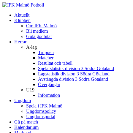
Aktuellt
Klubben
Om IFK Malmö
Bli medlem
Gula godbitar
Herrar
A-lag
Truppen
Matcher
Resultat och tabell
Spelarstatistik division 3 Södra Götaland
Lagstatistik division 3 Södra Götaland
Avstängda division 3 Södra Götaland
Övergångar
U19
Information
Ungdom
Spela i IFK Malmö
Ungdomspolicy
Ungdomsportal
Gå på match
Kalendarium
Marknad