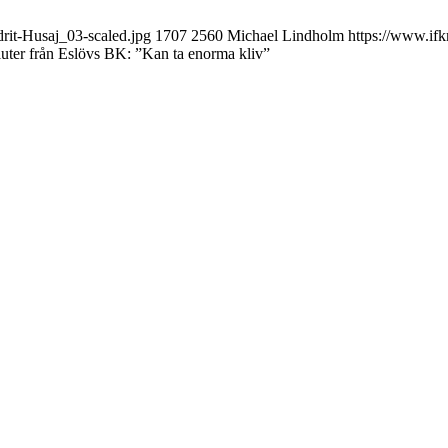
it-Husaj_03-scaled.jpg
1707
2560
Michael Lindholm
https://www.if
uter från Eslövs BK: ”Kan ta enorma kliv”