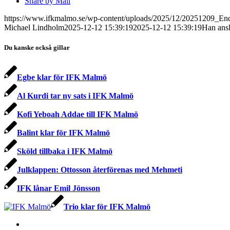
Share by Mail
https://www.ifkmalmo.se/wp-content/uploads/2025/12/20251209_Endr
Michael Lindholm
2025-12-12 15:39:19
2025-12-12 15:39:19
Han ansl
Du kanske också gillar
Egbe klar för IFK Malmö
Al Kurdi tar ny sats i IFK Malmö
Kofi Yeboah Addae till IFK Malmö
Balint klar för IFK Malmö
Sköld tillbaka i IFK Malmö
Julklappen: Ottosson återförenas med Mehmeti
IFK lånar Emil Jönsson
Trio klar för IFK Malmö