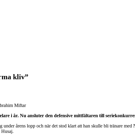
rma kliv”
Ibrahim Miftar
are i år. Nu ansluter den defensive mittfältaren till seriekonkurre
 under årens lopp och när det stod klart att han skulle bli tränare med N
r Husaj.