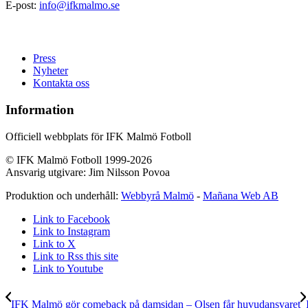
E-post:
info@ifkmalmo.se
Press
Nyheter
Kontakta oss
Information
Officiell webbplats för IFK Malmö Fotboll
© IFK Malmö Fotboll 1999-2026
Ansvarig utgivare: Jim Nilsson Povoa
Produktion och underhåll:
Webbyrå Malmö
-
Mañana Web AB
Link to Facebook
Link to Instagram
Link to X
Link to Rss this site
Link to Youtube
IFK Malmö gör comeback på damsidan – Olsen får huvudansvaret