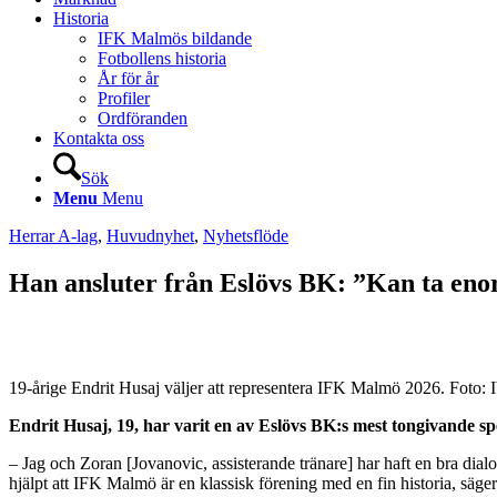
Historia
IFK Malmös bildande
Fotbollens historia
År för år
Profiler
Ordföranden
Kontakta oss
Sök
Menu
Menu
Herrar A-lag
,
Huvudnyhet
,
Nyhetsflöde
Han ansluter från Eslövs BK: ”Kan ta eno
19-årige Endrit Husaj väljer att representera IFK Malmö 2026. Foto: 
Endrit Husaj, 19, har varit en av Eslövs BK:s mest tongivande spel
– Jag och Zoran [Jovanovic, assisterande tränare] har haft en bra dialog
hjälpt att IFK Malmö är en klassisk förening med en fin historia, säge