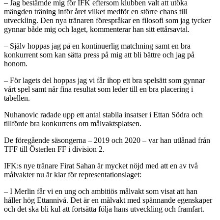
– Jag bestämde mig för IFK eftersom klubben valt att utöka
mängden träning inför året vilket medför en större chans till
utveckling. Den nya tränaren förespråkar en filosofi som jag tycker
gynnar både mig och laget, kommenterar han sitt ettårsavtal.
– Själv hoppas jag på en kontinuerlig matchning samt en bra
konkurrent som kan sätta press på mig att bli bättre och jag på
honom.
– För lagets del hoppas jag vi får ihop ett bra spelsätt som gynnar
vårt spel samt når fina resultat som leder till en bra placering i
tabellen.
Nuhanovic radade upp ett antal stabila insatser i Ettan Södra och
tillförde bra konkurrens om målvaktsplatsen.
De föregående säsongerna – 2019 och 2020 – var han utlånad från
TFF till Österlen FF i division 2.
IFK:s nye tränare Firat Sahan är mycket nöjd med att en av två
målvakter nu är klar för representationslaget:
– I Merlin får vi en ung och ambitiös målvakt som visat att han
håller hög Ettannivå. Det är en målvakt med spännande egenskaper
och det ska bli kul att fortsätta följa hans utveckling och framfart.