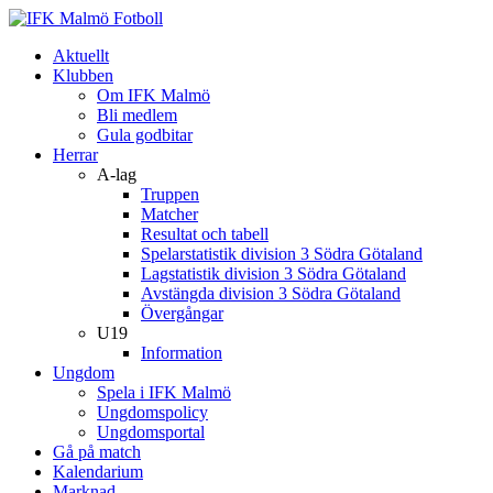
Aktuellt
Klubben
Om IFK Malmö
Bli medlem
Gula godbitar
Herrar
A-lag
Truppen
Matcher
Resultat och tabell
Spelarstatistik division 3 Södra Götaland
Lagstatistik division 3 Södra Götaland
Avstängda division 3 Södra Götaland
Övergångar
U19
Information
Ungdom
Spela i IFK Malmö
Ungdomspolicy
Ungdomsportal
Gå på match
Kalendarium
Marknad