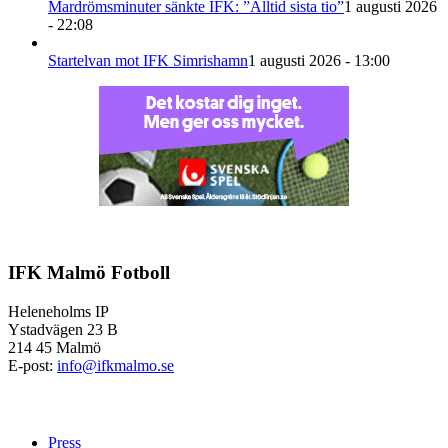
Mardrömsminuter sänkte IFK: ”Alltid sista tio”
1 augusti 2026
- 22:08
Startelvan mot IFK Simrishamn
1 augusti 2026 - 13:00
IFK Malmö Fotboll
Heleneholms IP
Ystadvägen 23 B
214 45 Malmö
E-post:
info@ifkmalmo.se
Press