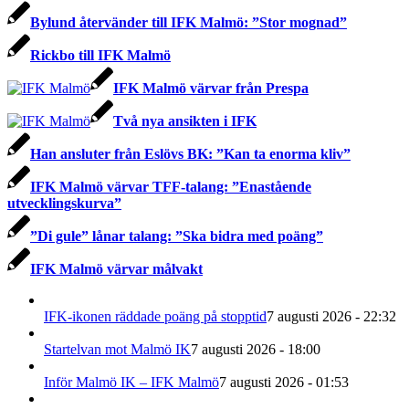
Bylund återvänder till IFK Malmö: ”Stor mognad”
Rickbo till IFK Malmö
IFK Malmö värvar från Prespa
Två nya ansikten i IFK
Han ansluter från Eslövs BK: ”Kan ta enorma kliv”
IFK Malmö värvar TFF-talang: ”Enastående
utvecklingskurva”
”Di gule” lånar talang: ”Ska bidra med poäng”
IFK Malmö värvar målvakt
IFK-ikonen räddade poäng på stopptid
7 augusti 2026 - 22:32
Startelvan mot Malmö IK
7 augusti 2026 - 18:00
Inför Malmö IK – IFK Malmö
7 augusti 2026 - 01:53