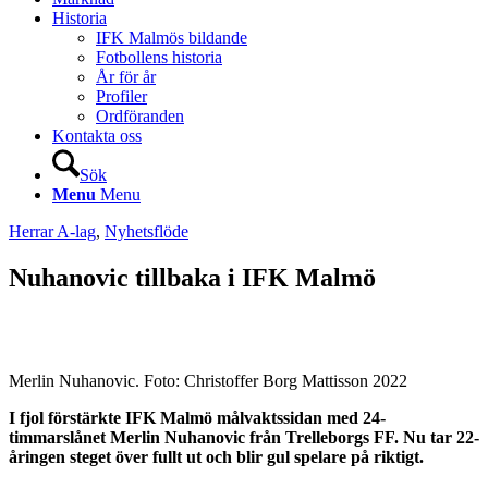
Historia
IFK Malmös bildande
Fotbollens historia
År för år
Profiler
Ordföranden
Kontakta oss
Sök
Menu
Menu
Herrar A-lag
,
Nyhetsflöde
Nuhanovic tillbaka i IFK Malmö
Merlin Nuhanovic. Foto: Christoffer Borg Mattisson 2022
I fjol förstärkte IFK Malmö målvaktssidan med 24-
timmarslånet Merlin Nuhanovic från Trelleborgs FF. Nu tar 22-
åringen steget över fullt ut och blir gul spelare på riktigt.