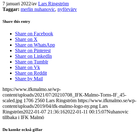
7 januari 2022
/
av
Lars Ringström
Taggar:
merlin nuhanovic
,
nyförvärv
Share this entry
Share on Facebook
Share on X
Share on WhatsApp
Share on Pinterest
Share on LinkedIn
Share on Tumblr
Share on Vk
Share on Reddit
Share by Mail
https://www.ifkmalmo.se/wp-
content/uploads/2021/07/20210708_IFK-Malmo-Torns-IF_45-
scaled.jpg
1706
2560
Lars Ringström
https://www.ifkmalmo.se/wp-
content/uploads/2019/04/ifk-malmo-logo-ny.png
Lars
Ringström
2022-01-07 21:36:16
2022-01-11 00:15:07
Nuhanovic
tillbaka i IFK Malmö
Du kanske också gillar