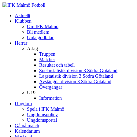
Aktuellt
Klubben
Om IFK Malmö
Bli medlem
Gula godbitar
Herrar
A-lag
Truppen
Matcher
Resultat och tabell
Spelarstatistik division 3 Södra Götaland
Lagstatistik division 3 Södra Götaland
Avstängda division 3 Södra Götaland
Övergångar
U19
Information
Ungdom
Spela i IFK Malmö
Ungdomspolicy
Ungdomsportal
Gå på match
Kalendarium
Marknad