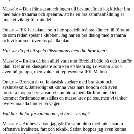
Massab: – Den främsta anledningen till beslutet är att jag klickar bra
med både tränarna och spelarna, att ha en bra sammanhållning är
mycket viktigt för min del.
Omar: – IFK har planer som inte speciellt många känner till förutom
de som redan spelar i klubben. Jag har en bra dialog med tränarna
och vi kommer överens på alla plan.
Hur ser du på att spela tillsammans med din bror igen?
Massab: – En ära då han alltid varit min förebild både på och utanför
plan. Det är en klasspelare som kan etablera sig i division 2 och
även högre upp, men valde att representera IFK Malmö.
Omar: – Brorsan är en fantastisk spelare med bra skott och
avslutsteknik. Jätteroligt att kunna vara nära honom och även
prestera ihop och visa vad vi kan bidra med där framme. Det
kommer fortfarande att ställas en massa krav på oss, men vi tänker
övervinna alla hinder på vägen.
Vad har du för förväntningar på årets säsong?
Massab: – Att bevisa vad jag går för samt bidra med mina starka
offensiva kvaliteter, fart och teknik. Sedan hoppas jag även kunna