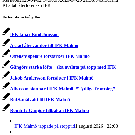
Khattab återförenas i IFK
Du kanske också gillar
IFK lånar Emil Jönsson
Asaad återvänder till IFK Malmö
Offensiv spelare förstärker IFK Malmö
Güngörs starka löfte – ska avsluta på topp med IFK
Jakob Andersson fortsätter i IFK Malmö
Alhassan stannar i IFK Malmö: ”Tydliga framsteg”
BoIS-målvakt till IFK Malmö
Bomb 1: Güngör tillbaka i IFK Malmö
IFK Malmö tappade på stopptid
1 augusti 2026 - 22:08