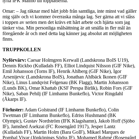
lyfta IFK Malmö till topplatserna.
Omar: – Jag räknar med hårt jobb från samtliga, inte minst vad gäller
mig själv och vi kommer överraska många lag. Ser gärna att vi slåss
i toppen av serien men det krävs ett hårt arbete och hjärta som jag
tänker visa. Min personliga målsättning är att smälla in fler mål än
föregående år och med detta lag känner jag absolut att möjligheten
finns.
TRUPPKOLLEN
Nyförvärv:
Caesar Holmgren Kerwall (Landskrona BoIS U19),
Dennis Rickbo (Kulladals FF), Elliot Lindquist Nilsson (GIF Nike),
Emil Johansson (Torns IF), Henrik Ahlberg (GIF Nike), Igor
Arsenijevic (Landskrona BoIS), Jonathan Ahlbäck Ikonen (GIF
Nike), Linus Lundqvist Felgenau (BK Flagg), Martin Johansson
(Lunds BK), Omar Khattab (KSF Prespa Birlik), Robin Fors (GIF
Nike), Saban Pehilj (IF Limhamn Bunkeflo), Victor Ringdahl
(Åkarps IF).
Förluster:
Adam Golstrand (IF Limhamn Bunkeflo), Colin
Twetman (IF Limhamn Bunkeflo), Edriss Hushmand (BK
Olympic), Gustav Nordström (IFK Klagshamn), Jakob Hoff (Sjöbo
IF), Jamshed Asekzai (FC Rosengård 1917), Jesper Lantz
(Kulladals FF), Martin Holm (Bara GoIF), Mikael Marques de
Pombal Vivar (Jönköpings Södra IF), Mohamed Rahmé (Rosengård