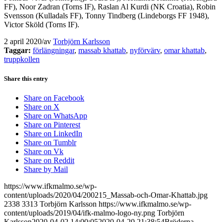
FF), Noor Zadran (Torns IF), Raslan Al Kurdi (NK Croatia), Robin
Svensson (Kulladals FF), Tonny Tindberg (Lindeborgs FF 1948),
Victor Sköld (Torns IF).
2 april 2020
/
av
Torbjörn Karlsson
Taggar:
förlängningar
,
massab khattab
,
nyförvärv
,
omar khattab
,
truppkollen
Share this entry
Share on Facebook
Share on X
Share on WhatsApp
Share on Pinterest
Share on LinkedIn
Share on Tumblr
Share on Vk
Share on Reddit
Share by Mail
https://www.ifkmalmo.se/wp-
content/uploads/2020/04/200215_Massab-och-Omar-Khattab.jpg
2338
3313
Torbjörn Karlsson
https://www.ifkmalmo.se/wp-
content/uploads/2019/04/ifk-malmo-logo-ny.png
Torbjörn
Karlsson
2020-04-02 14:00:05
2020-04-20 21:38:54
Bröderna