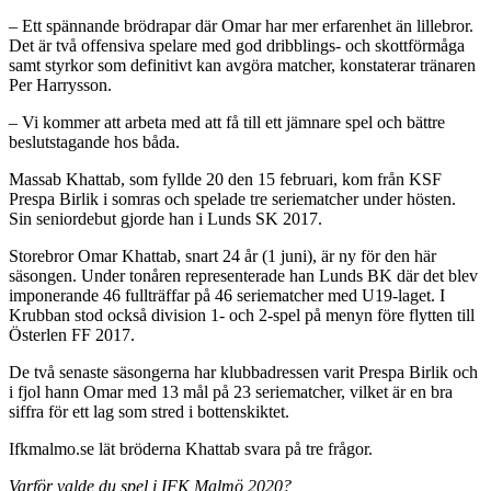
– Ett spännande brödrapar där Omar har mer erfarenhet än lillebror.
Det är två offensiva spelare med god dribblings- och skottförmåga
samt styrkor som definitivt kan avgöra matcher, konstaterar tränaren
Per Harrysson.
– Vi kommer att arbeta med att få till ett jämnare spel och bättre
beslutstagande hos båda.
Massab Khattab, som fyllde 20 den 15 februari, kom från KSF
Prespa Birlik i somras och spelade tre seriematcher under hösten.
Sin seniordebut gjorde han i Lunds SK 2017.
Storebror Omar Khattab, snart 24 år (1 juni), är ny för den här
säsongen. Under tonåren representerade han Lunds BK där det blev
imponerande 46 fullträffar på 46 seriematcher med U19-laget. I
Krubban stod också division 1- och 2-spel på menyn före flytten till
Österlen FF 2017.
De två senaste säsongerna har klubbadressen varit Prespa Birlik och
i fjol hann Omar med 13 mål på 23 seriematcher, vilket är en bra
siffra för ett lag som stred i bottenskiktet.
Ifkmalmo.se lät bröderna Khattab svara på tre frågor.
Varför valde du spel i IFK Malmö 2020?