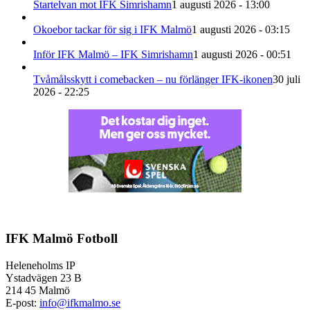
Startelvan mot IFK Simrishamn
1 augusti 2026 - 13:00
Okoebor tackar för sig i IFK Malmö
1 augusti 2026 - 03:15
Inför IFK Malmö – IFK Simrishamn
1 augusti 2026 - 00:51
Tvåmålsskytt i comebacken – nu förlänger IFK-ikonen
30 juli
2026 - 22:25
IFK Malmö Fotboll
Heleneholms IP
Ystadvägen 23 B
214 45 Malmö
E-post:
info@ifkmalmo.se