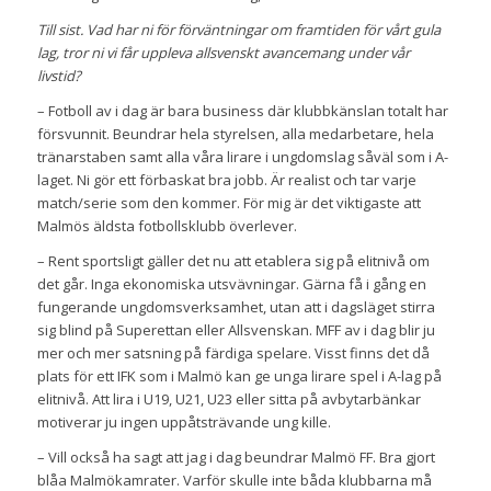
Till sist. Vad har ni för förväntningar om framtiden för vårt gula
lag, tror ni vi får uppleva allsvenskt avancemang under vår
livstid?
– Fotboll av i dag är bara business där klubbkänslan totalt har
försvunnit. Beundrar hela styrelsen, alla medarbetare, hela
tränarstaben samt alla våra lirare i ungdomslag såväl som i A-
laget. Ni gör ett förbaskat bra jobb. Är realist och tar varje
match/serie som den kommer. För mig är det viktigaste att
Malmös äldsta fotbollsklubb överlever.
– Rent sportsligt gäller det nu att etablera sig på elitnivå om
det går. Inga ekonomiska utsvävningar. Gärna få i gång en
fungerande ungdomsverksamhet, utan att i dagsläget stirra
sig blind på Superettan eller Allsvenskan. MFF av i dag blir ju
mer och mer satsning på färdiga spelare. Visst finns det då
plats för ett IFK som i Malmö kan ge unga lirare spel i A-lag på
elitnivå. Att lira i U19, U21, U23 eller sitta på avbytarbänkar
motiverar ju ingen uppåtsträvande ung kille.
– Vill också ha sagt att jag i dag beundrar Malmö FF. Bra gjort
blåa Malmökamrater. Varför skulle inte båda klubbarna må