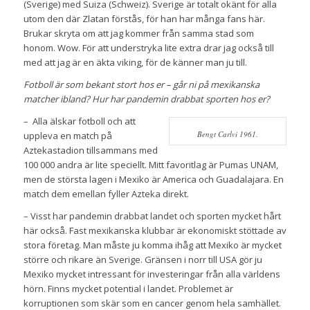
(Sverige) med Suiza (Schweiz). Sverige är totalt okänt för alla
utom den där Zlatan förstås, för han har många fans här.
Brukar skryta om att jag kommer från samma stad som
honom. Wow. För att understryka lite extra drar jag också till
med att jag är en äkta viking, för de känner man ju till.
Fotboll är som bekant stort hos er – går ni på mexikanska
matcher ibland? Hur har pandemin drabbat sporten hos er?
– Alla älskar fotboll och att
Bengt Carlvi 1961.
uppleva en match på
Aztekastadion tillsammans med
100 000 andra är lite speciellt. Mitt favoritlag är Pumas UNAM,
men de största lagen i Mexiko är America och Guadalajara. En
match dem emellan fyller Azteka direkt.
– Visst har pandemin drabbat landet och sporten mycket hårt
här också. Fast mexikanska klubbar är ekonomiskt stöttade av
stora företag. Man måste ju komma ihåg att Mexiko är mycket
större och rikare än Sverige. Gränsen i norr till USA gör ju
Mexiko mycket intressant för investeringar från alla världens
hörn. Finns mycket potential i landet. Problemet är
korruptionen som skär som en cancer genom hela samhället.