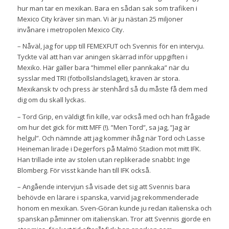
hur man tar en mexikan. Bara en sådan sak som trafiken i
Mexico City kräver sin man. Vi är ju nästan 25 miljoner
invånare i metropolen Mexico City.
– Nåväl, jag for upp till FEMEXFUT och Svennis för en intervju.
Tyckte väl att han var aningen skärrad inför uppgiften i
Mexiko. Här gäller bara ”himmel eller pannkaka” när du
sysslar med TRI (fotbollslandslaget), kraven är stora.
Mexikansk tv och press är stenhård så du måste få dem med
dig om du skall lyckas.
– Tord Grip, en väldigt fin kille, var också med och han frågade
om hur det gick för mitt MFF (!). ”Men Tord”, sa jag, ”Jag är
helgul”. Och nämnde att jag kommer ihåg när Tord och Lasse
Heineman lirade i Degerfors på Malmö Stadion mot mitt IFK.
Han trillade inte av stolen utan replikerade snabbt: Inge
Blomberg. För visst kände han till IFK också.
– Angående intervjun så visade det sig att Svennis bara
behövde en lärare i spanska, varvid jag rekommenderade
honom en mexikan. Sven-Göran kunde ju redan italienska och
spanskan påminner om italienskan. Tror att Svennis gjorde en