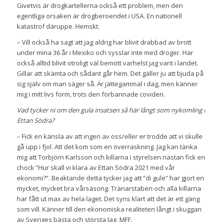
Givetvis är drogkartellerna också ett problem, men den
egentliga orsaken är drogberoendet i USA. En nationell
katastrof däruppe. Hemskt.
– Vill också ha sagt att jag aldrig har blivit drabbad av brott
under mina 36 år i Mexiko och sysslar inte med droger. Har
också alltid blivit otroligt väl bemött varhelst jag varit i landet.
Gillar att skämta och sådant går hem. Det gäller ju att bjuda på
sig själv om man säger så. Är jättegammal i dag, men känner
mig i mitt livs form, trots den förbannade coviden.
Vad tycker ni om den gula insatsen så här långt som nykomling i
Ettan Södra?
– Fick en känsla av att ingen av oss/eller er trodde att vi skulle
gå upp i fjol. Att det kom som en överraskning. Jag kan tänka
mig att Torbjörn Karlsson och killarna i styrelsen nästan fick en
chock ”Hur skall vi klara av Ettan Södra 2021 med vår
ekonomi?”. Beaktande detta tycker jag att ”di gule” har gjort en
mycket, mycket bra vårsäsong. Tränarstaben och alla killarna
har fått ut max av hela laget. Det syns klart att det är ett gäng
som vill. Känner till den ekonomiska realiteten långt i skuggan
av Sveriges bästa och största lag, MFF.