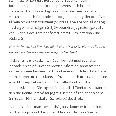
stor miss, för kort tid efteråt fick han sparken som
förbundskapten. Stor skillnad på svensk och latinsk
mentalitet. Han blev aldrig bekant med den mexikanska
mentaliteten och förlorade snabbt jobbet. Det gäller också att
få hela omklädningsrummet (tv, press, spelare och så vidare)
med sig om man säger så. Själv beundrar jag naturligtvis allt
vad Svennis och Tord har åstadkommit. Och jättefina killar
båda två.
Hur är det sociala livet i Mexiko? Har ni svenska vänner där och
har ni berättat för dem om era gula hjärtan?
– I dag har jag faktiskt inte någon kontakt med svenskar.
Jobbade en tid på Ericsson Mexico. Måste erkänna att man
känner sig mer hemma med mexikaner nuförtiden. Talar bara
spanska med min mexikanska fru Leticia och mina vänner. Har
alltid blivit mycket väl bemött här i alla Mexikos olika
samhällsklasser. Går jag ut hör man alltid ”Benito”. Alla känner
den där Benito. Inte vågar jag mig ut med någon annan fjälla
än frugan, för hon skulle fått reda på det direkt.
– Annars måste man komma ihåg att vi kommer från ett litet
land långt uppe vid Nordpolen. Man blandar ihop Suecia