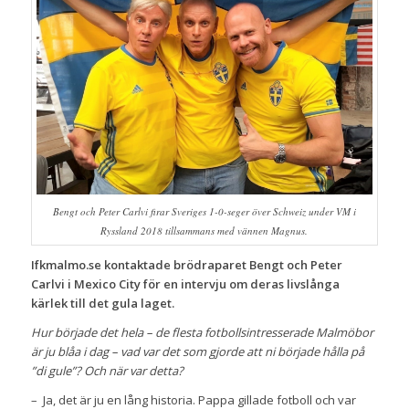
Bengt och Peter Carlvi firar Sveriges 1-0-seger över Schweiz under VM i
Ryssland 2018 tillsammans med vännen Magnus.
Ifkmalmo.se kontaktade brödraparet Bengt och Peter
Carlvi i Mexico City för en intervju om deras livslånga
kärlek till det gula laget.
Hur började det hela – de flesta fotbollsintresserade Malmöbor
är ju blåa i dag – vad var det som gjorde att ni började hålla på
”di gule”? Och när var detta?
– Ja, det är ju en lång historia. Pappa gillade fotboll och var