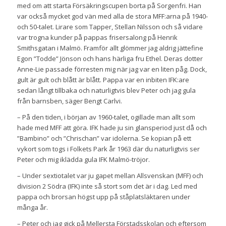
med om att starta Försäkringscupen borta på Sorgenfri. Han
var också mycket god vän med alla de stora MFF:arna på 1940-
och 50-talet. Lirare som Tapper, Stellan Nilsson och så vidare
var trogna kunder på pappas frisersalong på Henrik
Smithsgatan i Malmö. Framför allt glömmer jag aldrig jättefine
Egon ”Todde” Jönson och hans härliga fru Ethel. Deras dotter
Anne-Lie passade förresten mig när jag var en liten påg. Dock,
gult är gult och blått är blått. Pappa var en inbiten IFK:are
sedan långt tillbaka och naturligtvis blev Peter och jag gula
från barnsben, säger Bengt Carlvi.
– På den tiden, i början av 1960-talet, ogillade man allt som
hade med MFF att göra. IFK hade ju sin glansperiod just då och
”Bambino” och ”Chrischan” var idolerna. Se kopian på ett
vykort som togs i Folkets Park år 1963 där du naturligtvis ser
Peter och mig iklädda gula IFK Malmö-tröjor.
– Under sextiotalet var ju gapet mellan Allsvenskan (MFF) och
division 2 Södra (IFK) inte så stort som det är i dag. Led med
pappa och brorsan högst upp på ståplatsläktaren under
många år.
– Peter och jag gick på Mellersta Förstadsskolan och eftersom