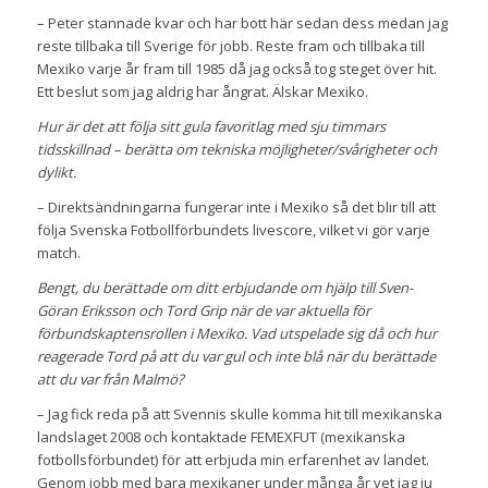
– Peter stannade kvar och har bott här sedan dess medan jag
reste tillbaka till Sverige för jobb. Reste fram och tillbaka till
Mexiko varje år fram till 1985 då jag också tog steget över hit.
Ett beslut som jag aldrig har ångrat. Älskar Mexiko.
Hur är det att följa sitt gula favoritlag med sju timmars
tidsskillnad – berätta om tekniska möjligheter/svårigheter och
dylikt.
– Direktsändningarna fungerar inte i Mexiko så det blir till att
följa Svenska Fotbollförbundets livescore, vilket vi gör varje
match.
Bengt, du berättade om ditt erbjudande om hjälp till Sven-
Göran Eriksson och Tord Grip när de var aktuella för
förbundskaptensrollen i Mexiko. Vad utspelade sig då och hur
reagerade Tord på att du var gul och inte blå när du berättade
att du var från Malmö?
– Jag fick reda på att Svennis skulle komma hit till mexikanska
landslaget 2008 och kontaktade FEMEXFUT (mexikanska
fotbollsförbundet) för att erbjuda min erfarenhet av landet.
Genom jobb med bara mexikaner under många år vet jag ju