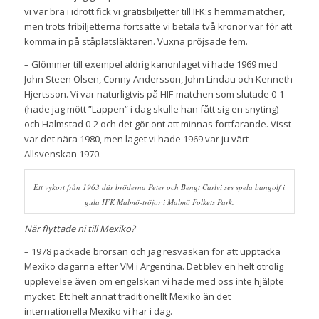
vi var bra i idrott fick vi gratisbiljetter till IFK:s hemmamatcher,
men trots fribiljetterna fortsatte vi betala två kronor var för att
komma in på ståplatsläktaren. Vuxna pröjsade fem.
– Glömmer till exempel aldrig kanonlaget vi hade 1969 med
John Steen Olsen, Conny Andersson, John Lindau och Kenneth
Hjertsson. Vi var naturligtvis på HIF-matchen som slutade 0-1
(hade jag mött ”Lappen” i dag skulle han fått sig en snyting)
och Halmstad 0-2 och det gör ont att minnas fortfarande. Visst
var det nära 1980, men laget vi hade 1969 var ju värt
Allsvenskan 1970.
Ett vykort från 1963 där bröderna Peter och Bengt Carlvi ses spela bangolf i
gula IFK Malmö-tröjor i Malmö Folkets Park.
När flyttade ni till Mexiko?
– 1978 packade brorsan och jag resväskan för att upptäcka
Mexiko dagarna efter VM i Argentina. Det blev en helt otrolig
upplevelse även om engelskan vi hade med oss inte hjälpte
mycket. Ett helt annat traditionellt Mexiko än det
internationella Mexiko vi har i dag.