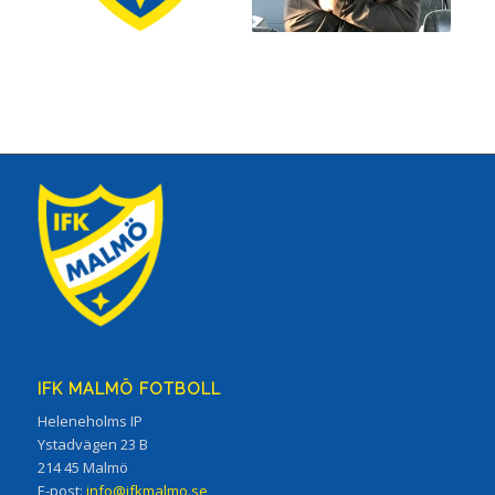
IFK MALMÖ FOTBOLL
Heleneholms IP
Ystadvägen 23 B
214 45 Malmö
E-post:
info@ifkmalmo.se