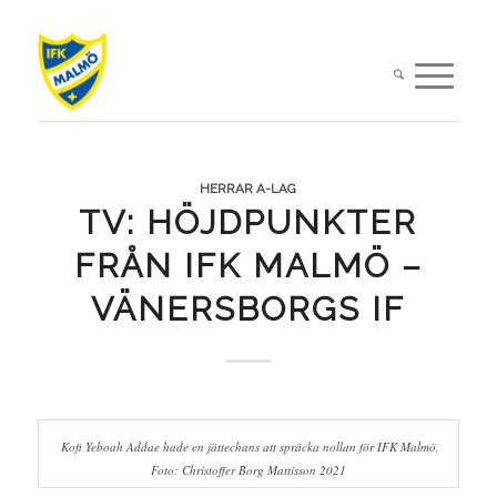
HERRAR A-LAG
TV: HÖJDPUNKTER
FRÅN IFK MALMÖ –
VÄNERSBORGS IF
Kofi Yeboah Addae hade en jättechans att spräcka nollan för IFK Malmö,
Foto: Christoffer Borg Mattisson 2021