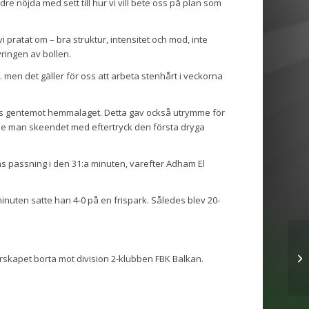
re nöjda med sett till hur vi vill bete oss på plan som
i pratat om – bra struktur, intensitet och mod, inte
vringen av bollen.
t. men det gäller för oss att arbeta stenhårt i veckorna
ess gentemot hemmalaget. Detta gav också utrymme för
erade man skeendet med eftertryck den första dryga
s passning i den 31:a minuten, varefter Adham El
minuten satte han 4-0 på en frispark. Således blev 20-
skapet borta mot division 2-klubben FBK Balkan.