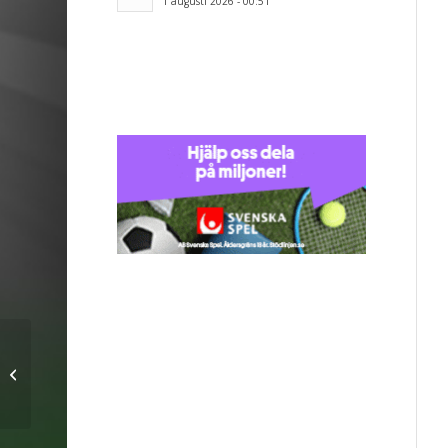
1 augusti 2026 - 00:51
Inför Eslövs BK – IFK
Malmö