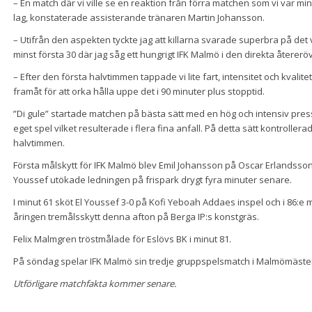
– En match där vi ville se en reaktion från förra matchen som vi var mind
lag, konstaterade assisterande tränaren Martin Johansson.
– Utifrån den aspekten tyckte jag att killarna svarade superbra på det v
minst första 30 där jag såg ett hungrigt IFK Malmö i den direkta återerö
– Efter den första halvtimmen tappade vi lite fart, intensitet och kvalite
framåt för att orka hålla uppe det i 90 minuter plus stopptid.
”Di gule” startade matchen på bästa sätt med en hög och intensiv pr
eget spel vilket resulterade i flera fina anfall. På detta sätt kontroll
halvtimmen.
Första målskytt för IFK Malmö blev Emil Johansson på Oscar Erlandsson
Youssef utökade ledningen på frispark drygt fyra minuter senare.
I minut 61 sköt El Youssef 3-0 på Kofi Yeboah Addaes inspel och i 86:e 
åringen tremålsskytt denna afton på Berga IP:s konstgräs.
Felix Malmgren tröstmålade för Eslövs BK i minut 81.
På söndag spelar IFK Malmö sin tredje gruppspelsmatch i Malmömäster
Utförligare matchfakta kommer senare.