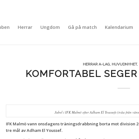
bben
Herrar
Ungdom
Gå på match
Kalendarium
HERRAR A-LAG
,
HUVUDNYHET
,
KOMFORTABEL SEGER
Jubel i IFK Malmö efter Adham El Youssefs (tvåa från vän
IFK Malmö vann onsdagens träningsdrabbning borta mot division 2-k
tre mål av Adham El Youssef.