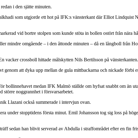
redan i den sjätte minuten.
khadi som utgjorde ett hot på IFK:s vänsterkant där Elliot Lindquist 
rkerad vid bortre stolpen som kunde stöta in bollen ostört från nära hål
r eller mindre omgående – i den åttonde minuten – då en långboll frå
 En vacker crossboll hittade målskytten Nils Bertilsson på vänsterkanten
ivt genom att dyka upp mellan de gula mittbackarna och nickade förbi en 
 för bollinnehavet medan IFK Malmö ställde om hyfsat snabbt om än uta
större noggrannhet i försvarsarbetet.
snik Llazani också summerade i intervjun ovan.
ittera under stopptidens första minut. Emil Johansson tog sig loss på h
träff sedan han blivit serverad av Abdulla i straffområdet efter en fin fr