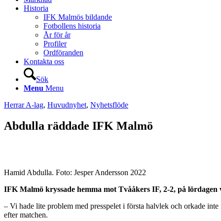
Historia
IFK Malmös bildande
Fotbollens historia
År för år
Profiler
Ordföranden
Kontakta oss
Sök
Menu
Menu
Herrar A-lag
,
Huvudnyhet
,
Nyhetsflöde
Abdulla räddade IFK Malmö
Hamid Abdulla. Foto: Jesper Andersson 2022
IFK Malmö kryssade hemma mot Tvååkers IF, 2-2, på lördagen vil
– Vi hade lite problem med presspelet i första halvlek och orkade inte 
efter matchen.