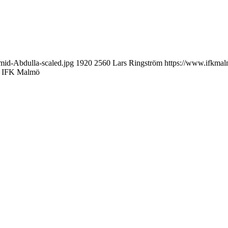
id-Abdulla-scaled.jpg
1920
2560
Lars Ringström
https://www.ifkmal
e IFK Malmö