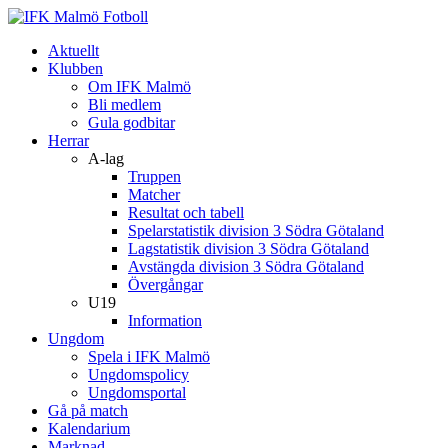
Aktuellt
Klubben
Om IFK Malmö
Bli medlem
Gula godbitar
Herrar
A-lag
Truppen
Matcher
Resultat och tabell
Spelarstatistik division 3 Södra Götaland
Lagstatistik division 3 Södra Götaland
Avstängda division 3 Södra Götaland
Övergångar
U19
Information
Ungdom
Spela i IFK Malmö
Ungdomspolicy
Ungdomsportal
Gå på match
Kalendarium
Marknad