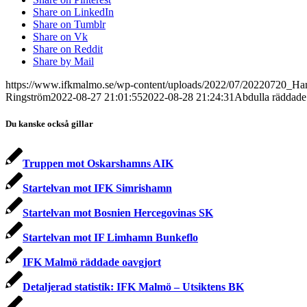
Share on LinkedIn
Share on Tumblr
Share on Vk
Share on Reddit
Share by Mail
https://www.ifkmalmo.se/wp-content/uploads/2022/07/20220720_Ham
Ringström
2022-08-27 21:01:55
2022-08-28 21:24:31
Abdulla räddad
Du kanske också gillar
Truppen mot Oskarshamns AIK
Startelvan mot IFK Simrishamn
Startelvan mot Bosnien Hercegovinas SK
Startelvan mot IF Limhamn Bunkeflo
IFK Malmö räddade oavgjort
Detaljerad statistik: IFK Malmö – Utsiktens BK