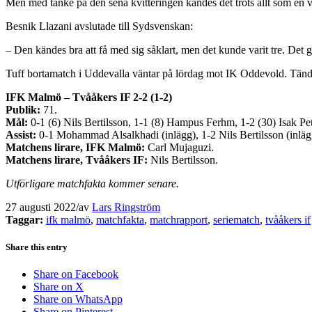
Men med tanke på den sena kvitteringen kändes det trots allt som en
Besnik Llazani avslutade till Sydsvenskan:
– Den kändes bra att få med sig såklart, men det kunde varit tre. Det gr
Tuff bortamatch i Uddevalla väntar på lördag mot IK Oddevold. Tänd
IFK Malmö – Tvååkers IF 2-2 (1-2)
Publik:
71.
Mål:
0-1 (6) Nils Bertilsson, 1-1 (8) Hampus Ferhm, 1-2 (30) Isak Pe
Assist:
0-1 Mohammad Alsalkhadi (inlägg), 1-2 Nils Bertilsson (inlägg
Matchens lirare, IFK Malmö:
Carl Mujaguzi.
Matchens lirare, Tvååkers IF:
Nils Bertilsson.
Utförligare matchfakta kommer senare.
27 augusti 2022
/
av
Lars Ringström
Taggar:
ifk malmö
,
matchfakta
,
matchrapport
,
seriematch
,
tvååkers if
Share this entry
Share on Facebook
Share on X
Share on WhatsApp
Share on Pinterest