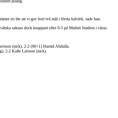
 vunnen poäng.
ämer en lite att vi gav bort två mål i första halvlek, sade han.
vätska saknas dock knappast efter 0-5 på Malmö Stadion i våras.
tersson (nick), 2-2 (90+1) Hamid Abdulla.
), 2-2 Kalle Larsson (nick).