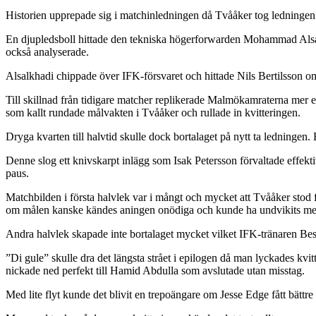
Historien upprepade sig i matchinledningen då Tvååker tog ledningen 
En djupledsboll hittade den tekniska högerforwarden Mohammad Alsal
också analyserade.
Alsalkhadi chippade över IFK-försvaret och hittade Nils Bertilsson oma
Till skillnad från tidigare matcher replikerade Malmökamraterna me
som kallt rundade målvakten i Tvååker och rullade in kvitteringen.
Dryga kvarten till halvtid skulle dock bortalaget på nytt ta ledningen.
Denne slog ett knivskarpt inlägg som Isak Petersson förvaltade effekt
paus.
Matchbilden i första halvlek var i mångt och mycket att Tvååker stod
om målen kanske kändes aningen onödiga och kunde ha undvikits med 
Andra halvlek skapade inte bortalaget mycket vilket IFK-tränaren Be
”Di gule” skulle dra det längsta strået i epilogen då man lyckades kv
nickade ned perfekt till Hamid Abdulla som avslutade utan misstag.
Med lite flyt kunde det blivit en trepoängare om Jesse Edge fått bättre 