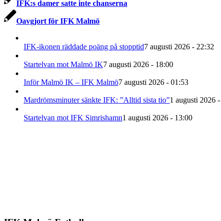
IFK:s damer satte inte chanserna
Oavgjort för IFK Malmö
IFK-ikonen räddade poäng på stopptid
7 augusti 2026 - 22:32
Startelvan mot Malmö IK
7 augusti 2026 - 18:00
Inför Malmö IK – IFK Malmö
7 augusti 2026 - 01:53
Mardrömsminuter sänkte IFK: ”Alltid sista tio”
1 augusti 2026 -
Startelvan mot IFK Simrishamn
1 augusti 2026 - 13:00