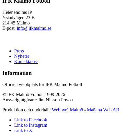
IFK Malmö Fotboll
Heleneholms IP
Ystadvägen 23 B
214 45 Malmö
E-post:
info@ifkmalmo.se
Press
Nyheter
Kontakta oss
Information
Officiell webbplats för IFK Malmö Fotboll
© IFK Malmö Fotboll 1999-2026
Ansvarig utgivare: Jim Nilsson Povoa
Produktion och underhåll:
Webbyrå Malmö
-
Mañana Web AB
Link to Facebook
Link to Instagram
Link to X