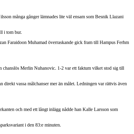
Nilsson många gånger lämnades lite väl ensam som Besnik Llazani
l i tom bur.
n Hozan Faraidoon Muhamad överraskande gick fram till Hampus Ferhm
.
chanslös Merlin Nuhanovic. 1-2 var ett faktum vilket stod sig till
n direkt vassa målchanser mer än målet. Ledningen var rättvis även
ögerkanten och med ett långt inlägg nådde han Kalle Larsson som
isparksvariant i den 83:e minuten.