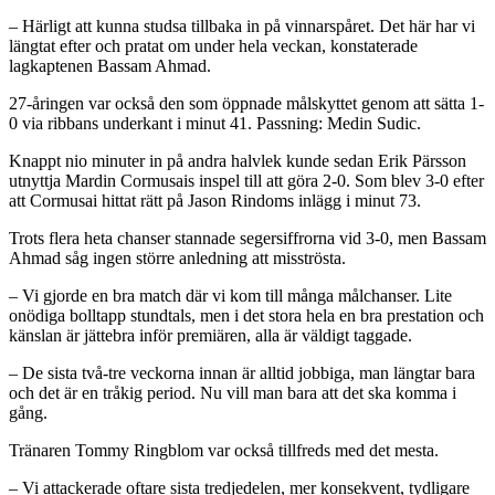
– Härligt att kunna studsa tillbaka in på vinnarspåret. Det här har vi
längtat efter och pratat om under hela veckan, konstaterade
lagkaptenen Bassam Ahmad.
27-åringen var också den som öppnade målskyttet genom att sätta 1-
0 via ribbans underkant i minut 41. Passning: Medin Sudic.
Knappt nio minuter in på andra halvlek kunde sedan Erik Pärsson
utnyttja Mardin Cormusais inspel till att göra 2-0. Som blev 3-0 efter
att Cormusai hittat rätt på Jason Rindoms inlägg i minut 73.
Trots flera heta chanser stannade segersiffrorna vid 3-0, men Bassam
Ahmad såg ingen större anledning att misströsta.
– Vi gjorde en bra match där vi kom till många målchanser. Lite
onödiga bolltapp stundtals, men i det stora hela en bra prestation och
känslan är jättebra inför premiären, alla är väldigt taggade.
– De sista två-tre veckorna innan är alltid jobbiga, man längtar bara
och det är en tråkig period. Nu vill man bara att det ska komma i
gång.
Tränaren Tommy Ringblom var också tillfreds med det mesta.
– Vi attackerade oftare sista tredjedelen, mer konsekvent, tydligare