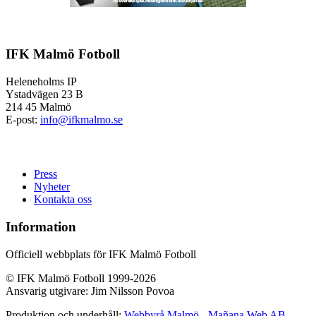
IFK Malmö Fotboll
Heleneholms IP
Ystadvägen 23 B
214 45 Malmö
E-post:
info@ifkmalmo.se
Press
Nyheter
Kontakta oss
Information
Officiell webbplats för IFK Malmö Fotboll
© IFK Malmö Fotboll 1999-2026
Ansvarig utgivare: Jim Nilsson Povoa
Produktion och underhåll:
Webbyrå Malmö
-
Mañana Web AB