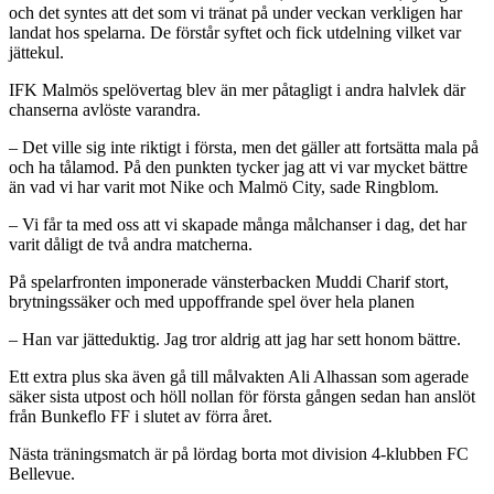
och det syntes att det som vi tränat på under veckan verkligen har
landat hos spelarna. De förstår syftet och fick utdelning vilket var
jättekul.
IFK Malmös spelövertag blev än mer påtagligt i andra halvlek där
chanserna avlöste varandra.
– Det ville sig inte riktigt i första, men det gäller att fortsätta mala på
och ha tålamod. På den punkten tycker jag att vi var mycket bättre
än vad vi har varit mot Nike och Malmö City, sade Ringblom.
– Vi får ta med oss att vi skapade många målchanser i dag, det har
varit dåligt de två andra matcherna.
På spelarfronten imponerade vänsterbacken Muddi Charif stort,
brytningssäker och med uppoffrande spel över hela planen
– Han var jätteduktig. Jag tror aldrig att jag har sett honom bättre.
Ett extra plus ska även gå till målvakten Ali Alhassan som agerade
säker sista utpost och höll nollan för första gången sedan han anslöt
från Bunkeflo FF i slutet av förra året.
Nästa träningsmatch är på lördag borta mot division 4-klubben FC
Bellevue.