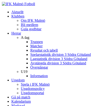
Aktuellt
Klubben
Om IFK Malmö
Bli medlem
Gula godbitar
Herrar
A-lag
Truppen
Matcher
Resultat och tabell
Spelarstatistik division 3 Södra Götaland
Lagstatistik division 3 Södra Götaland
Avstängda division 3 Södra Götaland
Övergångar
U19
Information
Ungdom
Spela i IFK Malmö
Ungdomspolicy
Ungdomsportal
Gå på match
Kalendarium
Marknad