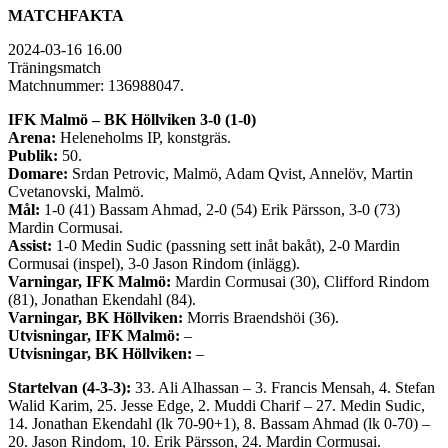
MATCHFAKTA
2024-03-16 16.00
Träningsmatch
Matchnummer: 136988047.
IFK Malmö – BK Höllviken 3-0 (1-0)
Arena:
Heleneholms IP, konstgräs.
Publik:
50.
Domare:
Srdan Petrovic, Malmö, Adam Qvist, Annelöv, Martin
Cvetanovski, Malmö.
Mål:
1-0 (41) Bassam Ahmad, 2-0 (54) Erik Pärsson, 3-0 (73)
Mardin Cormusai.
Assist:
1-0 Medin Sudic (passning sett inåt bakåt), 2-0 Mardin
Cormusai (inspel), 3-0 Jason Rindom (inlägg).
Varningar, IFK Malmö:
Mardin Cormusai (30), Clifford Rindom
(81), Jonathan Ekendahl (84).
Varningar, BK Höllviken:
Morris Braendshöi (36).
Utvisningar, IFK Malmö:
–
Utvisningar, BK Höllviken:
–
Startelvan (4-3-3):
33. Ali Alhassan – 3. Francis Mensah, 4. Stefan
Walid Karim, 25. Jesse Edge, 2. Muddi Charif – 27. Medin Sudic,
14. Jonathan Ekendahl (lk 70-90+1), 8. Bassam Ahmad (lk 0-70) –
20. Jason Rindom, 10. Erik Pärsson, 24. Mardin Cormusai.