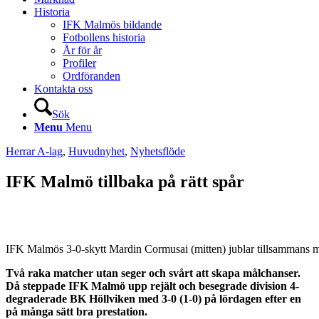
Historia
IFK Malmös bildande
Fotbollens historia
År för år
Profiler
Ordföranden
Kontakta oss
Sök
Menu
Menu
Herrar A-lag
,
Huvudnyhet
,
Nyhetsflöde
IFK Malmö tillbaka på rätt spår
IFK Malmös 3-0-skytt Mardin Cormusai (mitten) jublar tillsammans m
Två raka matcher utan seger och svårt att skapa målchanser.
Då steppade IFK Malmö upp rejält och besegrade division 4-
degraderade BK Höllviken med 3-0 (1-0) på lördagen efter en
på många sätt bra prestation.