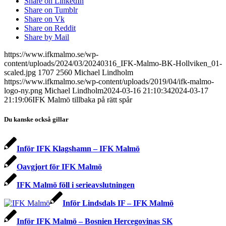
Share on LinkedIn
Share on Tumblr
Share on Vk
Share on Reddit
Share by Mail
https://www.ifkmalmo.se/wp-
content/uploads/2024/03/20240316_IFK-Malmo-BK-Hollviken_01-
scaled.jpg
1707
2560
Michael Lindholm
https://www.ifkmalmo.se/wp-content/uploads/2019/04/ifk-malmo-
logo-ny.png
Michael Lindholm
2024-03-16 21:10:34
2024-03-17
21:19:06
IFK Malmö tillbaka på rätt spår
Du kanske också gillar
Inför IFK Klagshamn – IFK Malmö
Oavgjort för IFK Malmö
IFK Malmö föll i serieavslutningen
Inför Lindsdals IF – IFK Malmö
Inför IFK Malmö – Bosnien Hercegovinas SK