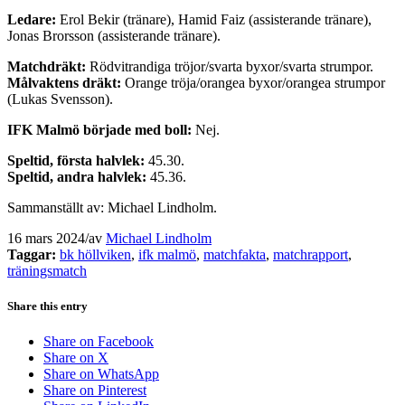
Ledare:
Erol Bekir (tränare), Hamid Faiz (assisterande tränare),
Jonas Brorsson (assisterande tränare).
Matchdräkt:
Rödvitrandiga tröjor/svarta byxor/svarta strumpor.
Målvaktens dräkt:
Orange tröja/orangea byxor/orangea strumpor
(Lukas Svensson).
IFK Malmö började med boll:
Nej.
Speltid, första halvlek:
45.30.
Speltid, andra halvlek:
45.36.
Sammanställt av: Michael Lindholm.
16 mars 2024
/
av
Michael Lindholm
Taggar:
bk höllviken
,
ifk malmö
,
matchfakta
,
matchrapport
,
träningsmatch
Share this entry
Share on Facebook
Share on X
Share on WhatsApp
Share on Pinterest