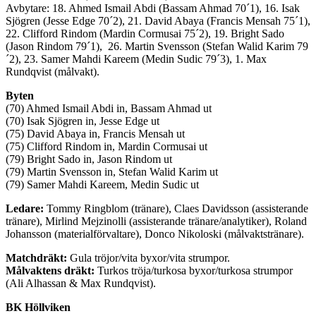
Avbytare: 18. Ahmed Ismail Abdi (Bassam Ahmad 70´1), 16. Isak
Sjögren (Jesse Edge 70´2), 21. David Abaya (Francis Mensah 75´1),
22. Clifford Rindom (Mardin Cormusai 75´2), 19. Bright Sado
(Jason Rindom 79´1), 26. Martin Svensson (Stefan Walid Karim 79
´2), 23. Samer Mahdi Kareem (Medin Sudic 79´3), 1. Max
Rundqvist (målvakt).
Byten
(70) Ahmed Ismail Abdi in, Bassam Ahmad ut
(70) Isak Sjögren in, Jesse Edge ut
(75) David Abaya in, Francis Mensah ut
(75) Clifford Rindom in, Mardin Cormusai ut
(79) Bright Sado in, Jason Rindom ut
(79) Martin Svensson in, Stefan Walid Karim ut
(79) Samer Mahdi Kareem, Medin Sudic ut
Ledare:
Tommy Ringblom (tränare), Claes Davidsson (assisterande
tränare), Mirlind Mejzinolli (assisterande tränare/analytiker), Roland
Johansson (materialförvaltare), Donco Nikoloski (målvaktstränare).
Matchdräkt:
Gula tröjor/vita byxor/vita strumpor.
Målvaktens dräkt:
Turkos tröja/turkosa byxor/turkosa strumpor
(Ali Alhassan & Max Rundqvist).
BK Höllviken