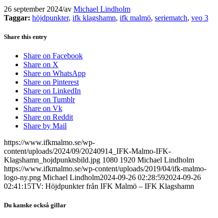
26 september 2024
/
av
Michael Lindholm
Taggar:
höjdpunkter
,
ifk klagshamn
,
ifk malmö
,
seriematch
,
veo 3
Share this entry
Share on Facebook
Share on X
Share on WhatsApp
Share on Pinterest
Share on LinkedIn
Share on Tumblr
Share on Vk
Share on Reddit
Share by Mail
https://www.ifkmalmo.se/wp-
content/uploads/2024/09/20240914_IFK-Malmo-IFK-
Klagshamn_hojdpunktsbild.jpg
1080
1920
Michael Lindholm
https://www.ifkmalmo.se/wp-content/uploads/2019/04/ifk-malmo-
logo-ny.png
Michael Lindholm
2024-09-26 02:28:59
2024-09-26
02:41:15
TV: Höjdpunkter från IFK Malmö – IFK Klagshamn
Du kanske också gillar