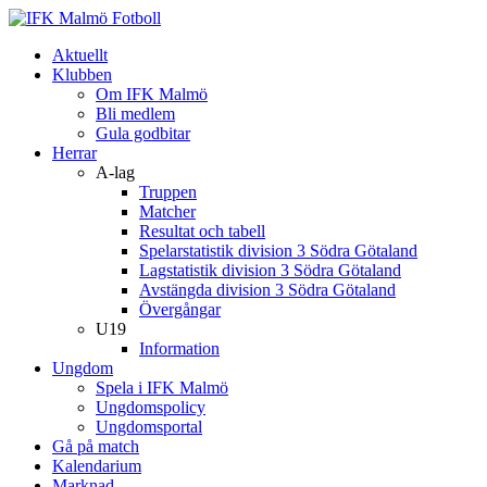
Aktuellt
Klubben
Om IFK Malmö
Bli medlem
Gula godbitar
Herrar
A-lag
Truppen
Matcher
Resultat och tabell
Spelarstatistik division 3 Södra Götaland
Lagstatistik division 3 Södra Götaland
Avstängda division 3 Södra Götaland
Övergångar
U19
Information
Ungdom
Spela i IFK Malmö
Ungdomspolicy
Ungdomsportal
Gå på match
Kalendarium
Marknad