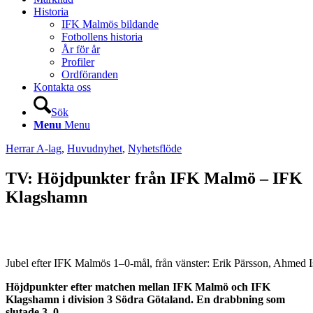
Historia
IFK Malmös bildande
Fotbollens historia
År för år
Profiler
Ordföranden
Kontakta oss
Sök
Menu
Menu
Herrar A-lag
,
Huvudnyhet
,
Nyhetsflöde
TV: Höjdpunkter från IFK Malmö – IFK
Klagshamn
Jubel efter IFK Malmös 1–0-mål, från vänster: Erik Pärsson, Ahmed 
Höjdpunkter efter matchen mellan IFK Malmö och IFK
Klagshamn i division 3 Södra Götaland. En drabbning som
slutade 3–0.