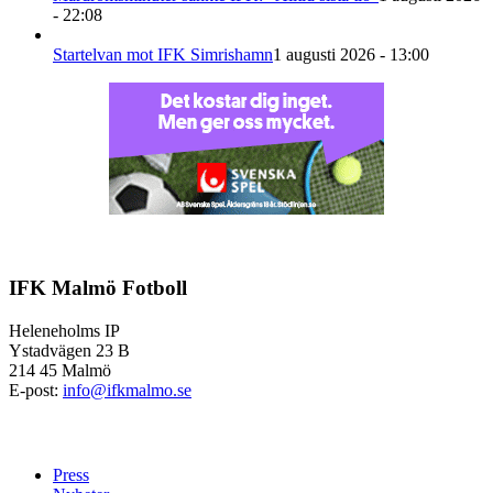
- 22:08
Startelvan mot IFK Simrishamn
1 augusti 2026 - 13:00
IFK Malmö Fotboll
Heleneholms IP
Ystadvägen 23 B
214 45 Malmö
E-post:
info@ifkmalmo.se
Press