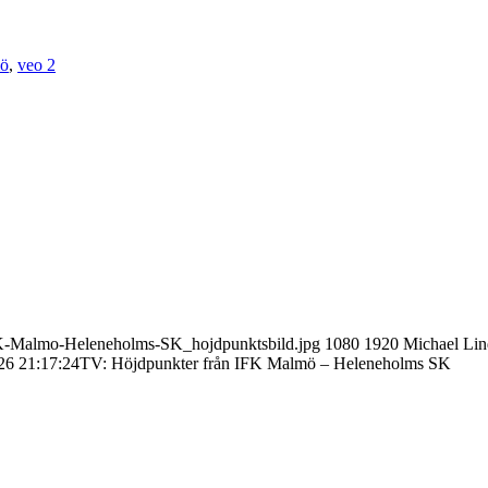
mö
,
veo 2
FK-Malmo-Heleneholms-SK_hojdpunktsbild.jpg
1080
1920
Michael Li
26 21:17:24
TV: Höjdpunkter från IFK Malmö – Heleneholms SK