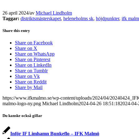
26 april 2024
/
av
Michael Lindholm
Taggar:
distriktsmästerskapet
,
heleneholms sk
,
höjdpunkter
,
ifk mal
Share this entry
Share on Facebook
Share on X
Share on WhatsApp
Share on Pinterest
Share on LinkedIn
Share on Tumblr
Share on Vk
Share on Reddit
Share by Mail
https://www.ifkmalmo.se/wp-content/uploads/2024/04/20240424_I
malmo-logo-ny.png
Michael Lindholm
2024-04-26 18:51:18
2024-04-
Du kanske också gillar
Inför IF Limhamn Bunkeflo – IFK Malmö