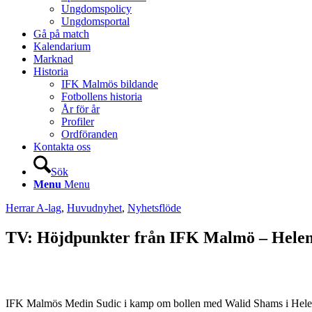
Ungdomspolicy
Ungdomsportal
Gå på match
Kalendarium
Marknad
Historia
IFK Malmös bildande
Fotbollens historia
År för år
Profiler
Ordföranden
Kontakta oss
Sök
Menu
Menu
Herrar A-lag
,
Huvudnyhet
,
Nyhetsflöde
TV: Höjdpunkter från IFK Malmö – Hele
IFK Malmös Medin Sudic i kamp om bollen med Walid Shams i Helen