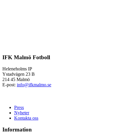
IFK Malmö Fotboll
Heleneholms IP
Ystadvägen 23 B
214 45 Malmö
E-post:
info@ifkmalmo.se
Press
Nyheter
Kontakta oss
Information