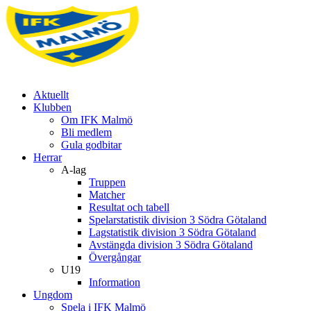
Aktuellt
Klubben
Om IFK Malmö
Bli medlem
Gula godbitar
Herrar
A-lag
Truppen
Matcher
Resultat och tabell
Spelarstatistik division 3 Södra Götaland
Lagstatistik division 3 Södra Götaland
Avstängda division 3 Södra Götaland
Övergångar
U19
Information
Ungdom
Spela i IFK Malmö