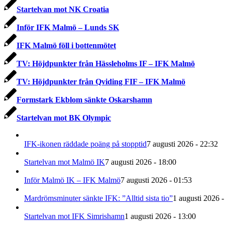
Startelvan mot NK Croatia
Inför IFK Malmö – Lunds SK
IFK Malmö föll i bottenmötet
TV: Höjdpunkter från Hässleholms IF – IFK Malmö
TV: Höjdpunkter från Qviding FIF – IFK Malmö
Formstark Ekblom sänkte Oskarshamn
Startelvan mot BK Olympic
IFK-ikonen räddade poäng på stopptid
7 augusti 2026 - 22:32
Startelvan mot Malmö IK
7 augusti 2026 - 18:00
Inför Malmö IK – IFK Malmö
7 augusti 2026 - 01:53
Mardrömsminuter sänkte IFK: ”Alltid sista tio”
1 augusti 2026 -
Startelvan mot IFK Simrishamn
1 augusti 2026 - 13:00