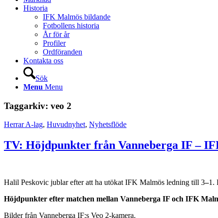
Historia
IFK Malmös bildande
Fotbollens historia
År för år
Profiler
Ordföranden
Kontakta oss
Sök
Menu
Menu
Taggarkiv:
veo 2
Herrar A-lag
,
Huvudnyhet
,
Nyhetsflöde
TV: Höjdpunkter från Vanneberga IF – 
Halil Peskovic jublar efter att ha utökat IFK Malmös ledning till 3
–
1. 
Höjdpunkter efter matchen mellan Vanneberga IF och IFK Malmö
Bilder från Vanneberga IF:s Veo 2-kamera.