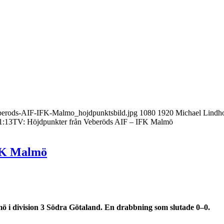
berods-AIF-IFK-Malmo_hojdpunktsbild.jpg
1080
1920
Michael Lindh
1:13
TV: Höjdpunkter från Veberöds AIF – IFK Malmö
IFK Malmö
 i division 3 Södra Götaland. En drabbning som slutade 0–0.