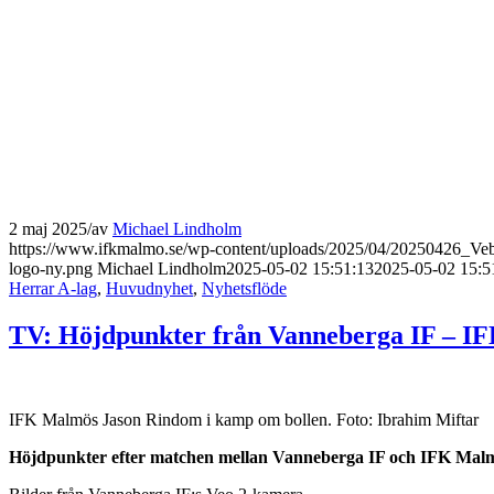
2 maj 2025
/
av
Michael Lindholm
https://www.ifkmalmo.se/wp-content/uploads/2025/04/20250426_Ve
logo-ny.png
Michael Lindholm
2025-05-02 15:51:13
2025-05-02 15:5
Herrar A-lag
,
Huvudnyhet
,
Nyhetsflöde
TV: Höjdpunkter från Vanneberga IF – 
IFK Malmös Jason Rindom i kamp om bollen. Foto: Ibrahim Miftar
Höjdpunkter efter matchen mellan Vanneberga IF och IFK Malmö