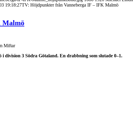
03 19:18:27
TV: Höjdpunkter från Vanneberga IF – IFK Malmö
FK Malmö
m Miftar
i division 3 Södra Götaland. En drabbning som slutade 0–1.