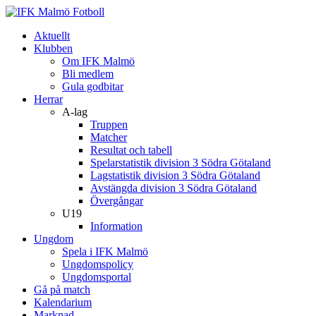
Aktuellt
Klubben
Om IFK Malmö
Bli medlem
Gula godbitar
Herrar
A-lag
Truppen
Matcher
Resultat och tabell
Spelarstatistik division 3 Södra Götaland
Lagstatistik division 3 Södra Götaland
Avstängda division 3 Södra Götaland
Övergångar
U19
Information
Ungdom
Spela i IFK Malmö
Ungdomspolicy
Ungdomsportal
Gå på match
Kalendarium
Marknad