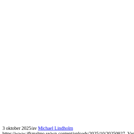
3 oktober 2025
/
av
Michael Lindholm
https://www.ifkmalmo.se/wp-content/uploads/2025/10/20250927_Va