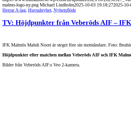
malmo-logo-ny.png
Michael Lindholm
2025-10-03 19:18:27
2025-10-
Herrar A-lag
,
Huvudnyhet
,
Nyhetsflöde
TV: Höjdpunkter från Veberöds AIF – I
IFK Malmös Mahdi Noori är steget före sin motståndare. Foto: Ibrahi
Höjdpunkter efter matchen mellan Veberöds AIF och IFK Malmö 
Bilder från Veberöds AIF:s Veo 2-kamera.