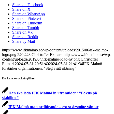
Share on Facebook
Share on X
Share on WhatsApp
Share on Pinterest
Share on LinkedIn
Share on Tumblr
Share on Vk
Share on Reddit
Share by Mail
https://www.ifkmalmo.se/wp-content/uploads/2015/06/ifk-malmo-
logo.png
240
448
Christoffer Ekmark
https://www.ifkmalmo.se/wp-
content/uploads/2019/04/ifk-malmo-logo-ny.png
Christoffer
Ekmark
2024-05-31 20:51:40
2024-05-31 21:41:34
IFK Malmö
förstärker organisationen: ”Steg i rätt riktning”
Du kanske också gillar
Han ska leda IFK Malmö in i framtiden: ”Fokus på
stabilitet”
IFK Malmö utan ordförande – extra årsmöte väntar