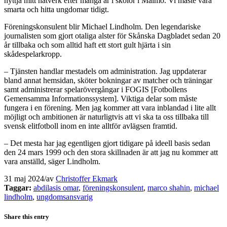
nyttja mitt nätverk efter många år i skolor i Malmö. Vi måste vara
smarta och hitta ungdomar tidigt.
Föreningskonsulent blir Michael Lindholm. Den legendariske
journalisten som gjort otaliga alster för Skånska Dagbladet sedan 20
år tillbaka och som alltid haft ett stort gult hjärta i sin
skådespelarkropp.
– Tjänsten handlar mestadels om administration. Jag uppdaterar
bland annat hemsidan, sköter bokningar av matcher och träningar
samt administrerar spelarövergångar i FOGIS [Fotbollens
Gemensamma Informationssystem]. Viktiga delar som måste
fungera i en förening. Men jag kommer att vara inblandad i lite allt
möjligt och ambitionen är naturligtvis att vi ska ta oss tillbaka till
svensk elitfotboll inom en inte alltför avlägsen framtid.
– Det mesta har jag egentligen gjort tidigare på ideell basis sedan
den 24 mars 1999 och den stora skillnaden är att jag nu kommer att
vara anställd, säger Lindholm.
31 maj 2024
/
av
Christoffer Ekmark
Taggar:
abdilasis omar
,
föreningskonsulent
,
marco shahin
,
michael
lindholm
,
ungdomsansvarig
Share this entry