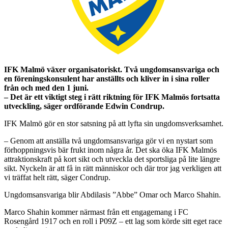
IFK Malmö växer organisatoriskt. Två ungdomsansvariga och
en föreningskonsulent har anställts och kliver in i sina roller
från och med den 1 juni.
– Det är ett viktigt steg i rätt riktning för IFK Malmös fortsatta
utveckling, säger ordförande Edwin Condrup.
IFK Malmö gör en stor satsning på att lyfta sin ungdomsverksamhet.
– Genom att anställa två ungdomsansvariga gör vi en nystart som
förhoppningsvis bär frukt inom några år. Det ska öka IFK Malmös
attraktionskraft på kort sikt och utveckla det sportsliga på lite längre
sikt. Nyckeln är att få in rätt människor och där tror jag verkligen att
vi träffat helt rätt, säger Condrup.
Ungdomsansvariga blir Abdilasis ”Abbe” Omar och Marco Shahin.
Marco Shahin kommer närmast från ett engagemang i FC
Rosengård 1917 och en roll i P09Z – ett lag som körde sitt eget race