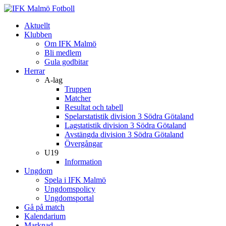
Aktuellt
Klubben
Om IFK Malmö
Bli medlem
Gula godbitar
Herrar
A-lag
Truppen
Matcher
Resultat och tabell
Spelarstatistik division 3 Södra Götaland
Lagstatistik division 3 Södra Götaland
Avstängda division 3 Södra Götaland
Övergångar
U19
Information
Ungdom
Spela i IFK Malmö
Ungdomspolicy
Ungdomsportal
Gå på match
Kalendarium
Marknad