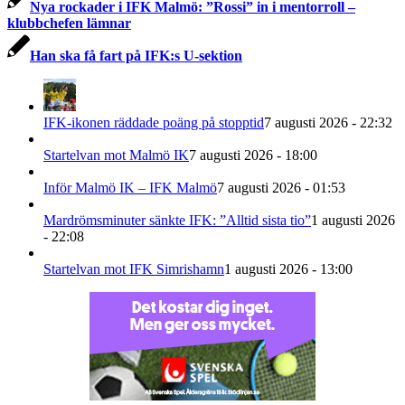
Nya rockader i IFK Malmö: ”Rossi” in i mentorroll –
klubbchefen lämnar
Han ska få fart på IFK:s U-sektion
IFK-ikonen räddade poäng på stopptid
7 augusti 2026 - 22:32
Startelvan mot Malmö IK
7 augusti 2026 - 18:00
Inför Malmö IK – IFK Malmö
7 augusti 2026 - 01:53
Mardrömsminuter sänkte IFK: ”Alltid sista tio”
1 augusti 2026
- 22:08
Startelvan mot IFK Simrishamn
1 augusti 2026 - 13:00