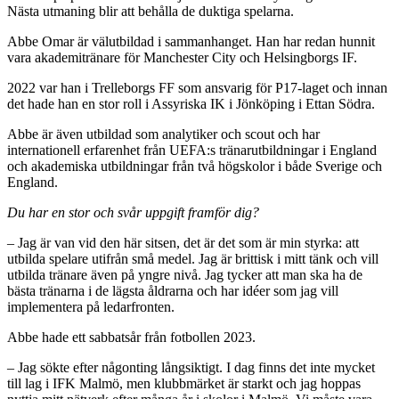
Nästa utmaning blir att behålla de duktiga spelarna.
Abbe Omar är välutbildad i sammanhanget. Han har redan hunnit
vara akademitränare för Manchester City och Helsingborgs IF.
2022 var han i Trelleborgs FF som ansvarig för P17-laget och innan
det hade han en stor roll i Assyriska IK i Jönköping i Ettan Södra.
Abbe är även utbildad som analytiker och scout och har
internationell erfarenhet från UEFA:s tränarutbildningar i England
och akademiska utbildningar från två högskolor i både Sverige och
England.
Du har en stor och svår uppgift framför dig?
– Jag är van vid den här sitsen, det är det som är min styrka: att
utbilda spelare utifrån små medel. Jag är brittisk i mitt tänk och vill
utbilda tränare även på yngre nivå. Jag tycker att man ska ha de
bästa tränarna i de lägsta åldrarna och har idéer som jag vill
implementera på ledarfronten.
Abbe hade ett sabbatsår från fotbollen 2023.
– Jag sökte efter någonting långsiktigt. I dag finns det inte mycket
till lag i IFK Malmö, men klubbmärket är starkt och jag hoppas