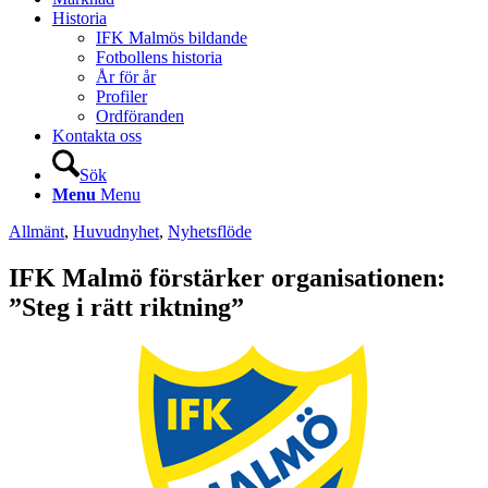
Historia
IFK Malmös bildande
Fotbollens historia
År för år
Profiler
Ordföranden
Kontakta oss
Sök
Menu
Menu
Allmänt
,
Huvudnyhet
,
Nyhetsflöde
IFK Malmö förstärker organisationen:
”Steg i rätt riktning”