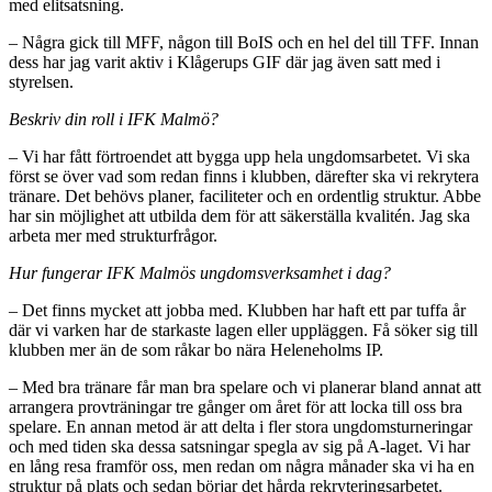
med elitsatsning.
– Några gick till MFF, någon till BoIS och en hel del till TFF. Innan
dess har jag varit aktiv i Klågerups GIF där jag även satt med i
styrelsen.
Beskriv din roll i IFK Malmö?
– Vi har fått förtroendet att bygga upp hela ungdomsarbetet. Vi ska
först se över vad som redan finns i klubben, därefter ska vi rekrytera
tränare. Det behövs planer, faciliteter och en ordentlig struktur. Abbe
har sin möjlighet att utbilda dem för att säkerställa kvalitén. Jag ska
arbeta mer med strukturfrågor.
Hur fungerar IFK Malmös ungdomsverksamhet i dag?
– Det finns mycket att jobba med. Klubben har haft ett par tuffa år
där vi varken har de starkaste lagen eller uppläggen. Få söker sig till
klubben mer än de som råkar bo nära Heleneholms IP.
– Med bra tränare får man bra spelare och vi planerar bland annat att
arrangera provträningar tre gånger om året för att locka till oss bra
spelare. En annan metod är att delta i fler stora ungdomsturneringar
och med tiden ska dessa satsningar spegla av sig på A-laget. Vi har
en lång resa framför oss, men redan om några månader ska vi ha en
struktur på plats och sedan börjar det hårda rekryteringsarbetet.