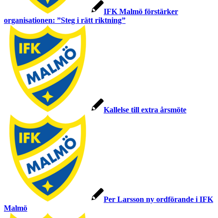
IFK Malmö förstärker
organisationen: ”Steg i rätt riktning”
Kallelse till extra årsmöte
Per Larsson ny ordförande i IFK
Malmö