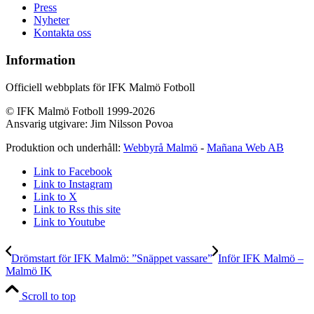
Press
Nyheter
Kontakta oss
Information
Officiell webbplats för IFK Malmö Fotboll
© IFK Malmö Fotboll 1999-2026
Ansvarig utgivare: Jim Nilsson Povoa
Produktion och underhåll:
Webbyrå Malmö
-
Mañana Web AB
Link to Facebook
Link to Instagram
Link to X
Link to Rss this site
Link to Youtube
Drömstart för IFK Malmö: ”Snäppet vassare”
Inför IFK Malmö –
Malmö IK
Scroll to top