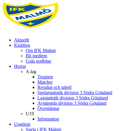
Aktuellt
Klubben
Om IFK Malmö
Bli medlem
Gula godbitar
Herrar
A-lag
Truppen
Matcher
Resultat och tabell
Spelarstatistik division 3 Södra Götaland
Lagstatistik division 3 Södra Götaland
Avstängda division 3 Södra Götaland
Övergångar
U19
Information
Ungdom
Spela i IFK Malmö