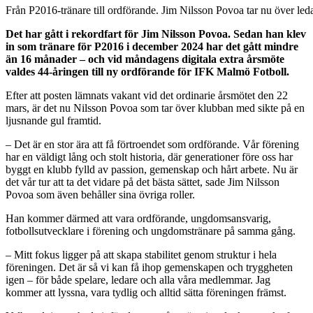
Från P2016-tränare till ordförande. Jim Nilsson Povoa tar nu över led
Det har gått i rekordfart för Jim Nilsson Povoa. Sedan han klev
in som tränare för P2016 i december 2024 har det gått mindre
än 16 månader – och vid måndagens digitala extra årsmöte
valdes 44-åringen till ny ordförande för IFK Malmö Fotboll.
Efter att posten lämnats vakant vid det ordinarie årsmötet den 22
mars, är det nu Nilsson Povoa som tar över klubban med sikte på en
ljusnande gul framtid.
– Det är en stor ära att få förtroendet som ordförande. Vår förening
har en väldigt lång och stolt historia, där generationer före oss har
byggt en klubb fylld av passion, gemenskap och hårt arbete. Nu är
det vår tur att ta det vidare på det bästa sättet, sade Jim Nilsson
Povoa som även behåller sina övriga roller.
Han kommer därmed att vara ordförande, ungdomsansvarig,
fotbollsutvecklare i förening och ungdomstränare på samma gång.
– Mitt fokus ligger på att skapa stabilitet genom struktur i hela
föreningen. Det är så vi kan få ihop gemenskapen och tryggheten
igen – för både spelare, ledare och alla våra medlemmar. Jag
kommer att lyssna, vara tydlig och alltid sätta föreningen främst.