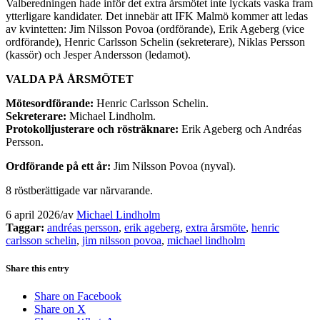
Valberedningen hade inför det extra årsmötet inte lyckats vaska fram
ytterligare kandidater. Det innebär att IFK Malmö kommer att ledas
av kvintetten: Jim Nilsson Povoa (ordförande), Erik Ageberg (vice
ordförande), Henric Carlsson Schelin (sekreterare), Niklas Persson
(kassör) och Jesper Andersson (ledamot).
VALDA PÅ ÅRSMÖTET
Mötesordförande:
Henric Carlsson Schelin.
Sekreterare:
Michael Lindholm.
Protokolljusterare och rösträknare:
Erik Ageberg och Andréas
Persson.
Ordförande på ett år:
Jim Nilsson Povoa (nyval).
8 röstberättigade var närvarande.
6 april 2026
/
av
Michael Lindholm
Taggar:
andréas persson
,
erik ageberg
,
extra årsmöte
,
henric
carlsson schelin
,
jim nilsson povoa
,
michael lindholm
Share this entry
Share on Facebook
Share on X