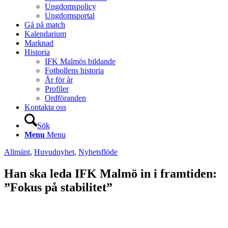
Ungdomspolicy
Ungdomsportal
Gå på match
Kalendarium
Marknad
Historia
IFK Malmös bildande
Fotbollens historia
År för år
Profiler
Ordföranden
Kontakta oss
Sök
Menu
Menu
Allmänt
,
Huvudnyhet
,
Nyhetsflöde
Han ska leda IFK Malmö in i framtiden:
”Fokus på stabilitet”