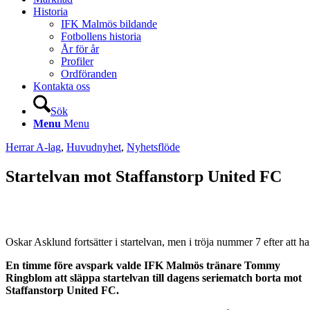
Historia
IFK Malmös bildande
Fotbollens historia
År för år
Profiler
Ordföranden
Kontakta oss
Sök
Menu
Menu
Herrar A-lag
,
Huvudnyhet
,
Nyhetsflöde
Startelvan mot Staffanstorp United FC
Oskar Asklund fortsätter i startelvan, men i tröja nummer 7 efter att h
En timme före avspark valde IFK Malmös tränare Tommy
Ringblom att släppa startelvan till dagens seriematch borta mot
Staffanstorp United FC.