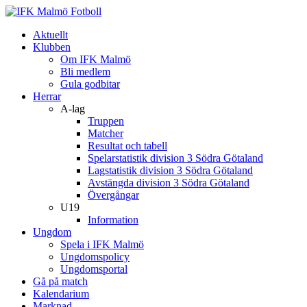
Aktuellt
Klubben
Om IFK Malmö
Bli medlem
Gula godbitar
Herrar
A-lag
Truppen
Matcher
Resultat och tabell
Spelarstatistik division 3 Södra Götaland
Lagstatistik division 3 Södra Götaland
Avstängda division 3 Södra Götaland
Övergångar
U19
Information
Ungdom
Spela i IFK Malmö
Ungdomspolicy
Ungdomsportal
Gå på match
Kalendarium
Marknad