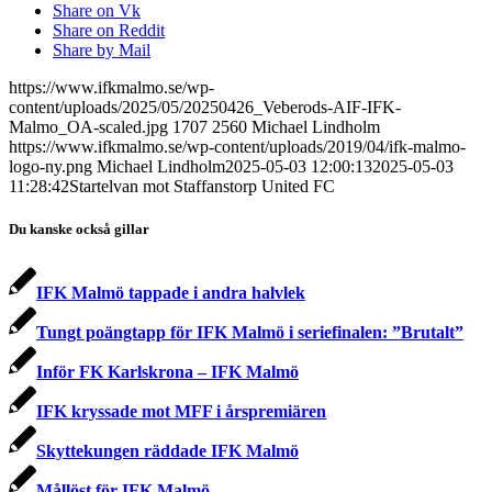
Share on Vk
Share on Reddit
Share by Mail
https://www.ifkmalmo.se/wp-
content/uploads/2025/05/20250426_Veberods-AIF-IFK-
Malmo_OA-scaled.jpg
1707
2560
Michael Lindholm
https://www.ifkmalmo.se/wp-content/uploads/2019/04/ifk-malmo-
logo-ny.png
Michael Lindholm
2025-05-03 12:00:13
2025-05-03
11:28:42
Startelvan mot Staffanstorp United FC
Du kanske också gillar
IFK Malmö tappade i andra halvlek
Tungt poängtapp för IFK Malmö i seriefinalen: ”Brutalt”
Inför FK Karlskrona – IFK Malmö
IFK kryssade mot MFF i årspremiären
Skyttekungen räddade IFK Malmö
Mållöst för IFK Malmö