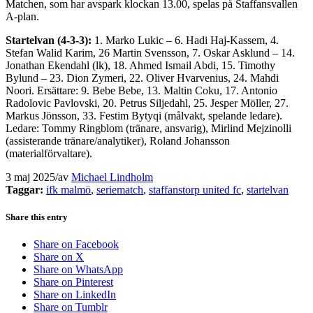
Matchen, som har avspark klockan 13.00, spelas på Staffansvallen
A-plan.
Startelvan (4-3-3):
1. Marko Lukic – 6. Hadi Haj-Kassem, 4.
Stefan Walid Karim, 26 Martin Svensson, 7. Oskar Asklund – 14.
Jonathan Ekendahl (lk), 18. Ahmed Ismail Abdi, 15. Timothy
Bylund – 23. Dion Zymeri, 22. Oliver Hvarvenius, 24. Mahdi
Noori. Ersättare: 9. Bebe Bebe, 13. Maltin Coku, 17. Antonio
Radolovic Pavlovski, 20. Petrus Siljedahl, 25. Jesper Möller, 27.
Markus Jönsson, 33. Festim Bytyqi (målvakt, spelande ledare).
Ledare: Tommy Ringblom (tränare, ansvarig), Mirlind Mejzinolli
(assisterande tränare/analytiker), Roland Johansson
(materialförvaltare).
3 maj 2025
/
av
Michael Lindholm
Taggar:
ifk malmö
,
seriematch
,
staffanstorp united fc
,
startelvan
Share this entry
Share on Facebook
Share on X
Share on WhatsApp
Share on Pinterest
Share on LinkedIn
Share on Tumblr