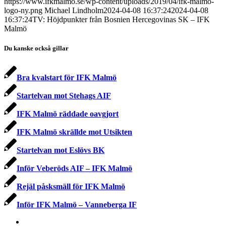
https://www.ifkmalmo.se/wp-content/uploads/2019/04/ifk-malmo-
logo-ny.png
Michael Lindholm
2024-04-08 16:37:24
2024-04-08
16:37:24
TV: Höjdpunkter från Bosnien Hercegovinas SK – IFK
Malmö
Du kanske också gillar
Bra kvalstart för IFK Malmö
Startelvan mot Stehags AIF
IFK Malmö räddade oavgjort
IFK Malmö skrällde mot Utsikten
Startelvan mot Eslövs BK
Inför Veberöds AIF – IFK Malmö
Rejäl påsksmäll för IFK Malmö
Inför IFK Malmö – Vanneberga IF