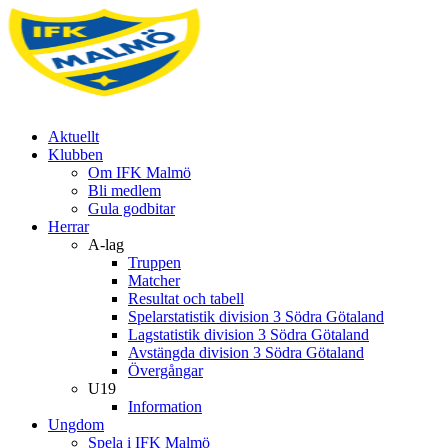
Aktuellt
Klubben
Om IFK Malmö
Bli medlem
Gula godbitar
Herrar
A-lag
Truppen
Matcher
Resultat och tabell
Spelarstatistik division 3 Södra Götaland
Lagstatistik division 3 Södra Götaland
Avstängda division 3 Södra Götaland
Övergångar
U19
Information
Ungdom
Spela i IFK Malmö