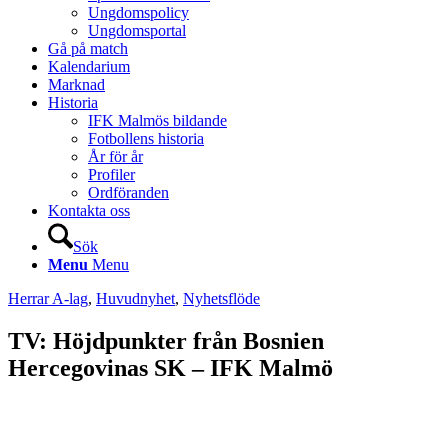
Ungdomspolicy
Ungdomsportal
Gå på match
Kalendarium
Marknad
Historia
IFK Malmös bildande
Fotbollens historia
År för år
Profiler
Ordföranden
Kontakta oss
Sök
Menu
Menu
Herrar A-lag
,
Huvudnyhet
,
Nyhetsflöde
TV: Höjdpunkter från Bosnien
Hercegovinas SK – IFK Malmö