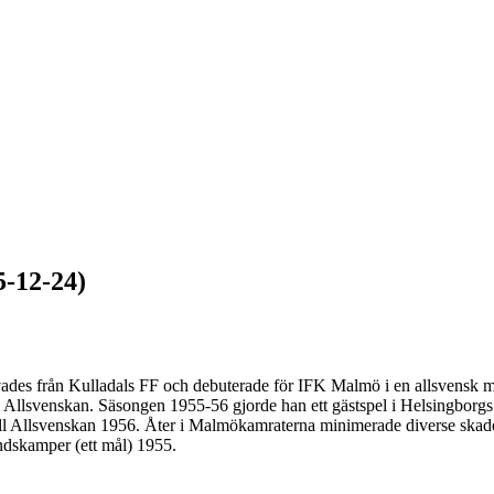
5-12-24)
ades från Kulladals FF och debuterade för IFK Malmö i en allsvensk 
Allsvenskan. Säsongen 1955-56 gjorde han ett gästspel i Helsingborgs I
 till Allsvenskan 1956. Åter i Malmökamraterna minimerade diverse skad
ndskamper (ett mål) 1955.