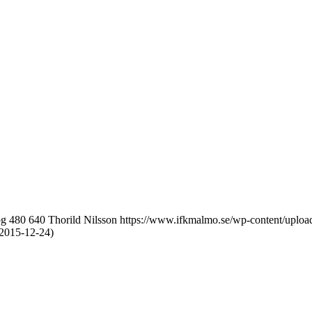
pg
480
640
Thorild Nilsson
https://www.ifkmalmo.se/wp-content/uploa
-2015-12-24)