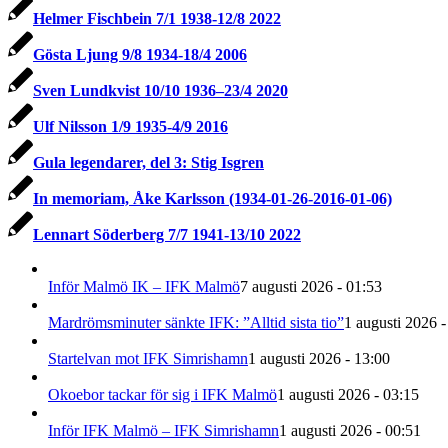
Helmer Fischbein 7/1 1938-12/8 2022
Gösta Ljung 9/8 1934-18/4 2006
Sven Lundkvist 10/10 1936–23/4 2020
Ulf Nilsson 1/9 1935-4/9 2016
Gula legendarer, del 3: Stig Isgren
In memoriam, Åke Karlsson (1934-01-26-2016-01-06)
Lennart Söderberg 7/7 1941-13/10 2022
Inför Malmö IK – IFK Malmö
7 augusti 2026 - 01:53
Mardrömsminuter sänkte IFK: ”Alltid sista tio”
1 augusti 2026 -
Startelvan mot IFK Simrishamn
1 augusti 2026 - 13:00
Okoebor tackar för sig i IFK Malmö
1 augusti 2026 - 03:15
Inför IFK Malmö – IFK Simrishamn
1 augusti 2026 - 00:51