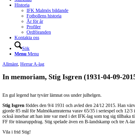
Historia
IFK Malmös bildande
Fotbollens historia
År för år
Profiler
Ordföranden
Kontakta oss
Sök
Menu
Menu
Allmänt
,
Herrar A-lag
In memoriam, Stig Isgren (1931-04-09-201
En gul legend har tyvärr lämnat oss under julhelgen.
Stig Isgren
föddes den 9/4 1931 och avled den 24/12 2015. Han värv
gjorde 85 mål för Malmökamraterna varav 65/35 i seriespel och 12/3 i 
också innebar att han inte var med i det IFK-lag som tog sig tillbaka
FF för tränaruppdrag. Stig spelade även en B-landskamp och tre A-la
Vila i frid Stig!