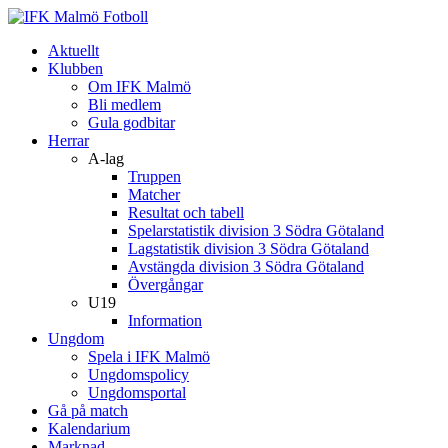
Aktuellt
Klubben
Om IFK Malmö
Bli medlem
Gula godbitar
Herrar
A-lag
Truppen
Matcher
Resultat och tabell
Spelarstatistik division 3 Södra Götaland
Lagstatistik division 3 Södra Götaland
Avstängda division 3 Södra Götaland
Övergångar
U19
Information
Ungdom
Spela i IFK Malmö
Ungdomspolicy
Ungdomsportal
Gå på match
Kalendarium
Marknad