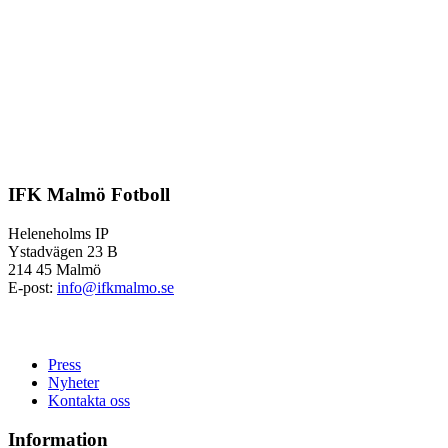
IFK Malmö Fotboll
Heleneholms IP
Ystadvägen 23 B
214 45 Malmö
E-post:
info@ifkmalmo.se
Press
Nyheter
Kontakta oss
Information