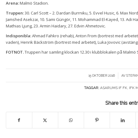
Arena:
Malmö Stadion.
Truppen:
30. Carl Scott – 2. Dardan Burrniku, 5. Evvel Husic, 6. Max Nord
Jamshed Asekzai, 10. Sami Güngör, 11. Mohammad El-Kayed, 13. Adi Ha
Mathias Ljung, 23. Armin Haidary, 27. Edvin Ahmetovic.
Indisponibla:
Ahmad Fahkro (rehab), Anton From (bortrest med arbetet)
vaden), Henrik Bäckström (bortrest med arbetet), Luka Jovovic (avstängd 
FOTNOT.
Truppen har samling klockan 12.30 i klubblokalen på Malmö 
/
15 OKTOBER 2016
AV
STEFA
TAGGAR:
ASARUMS IF FK
,
IFK 
Share this ent