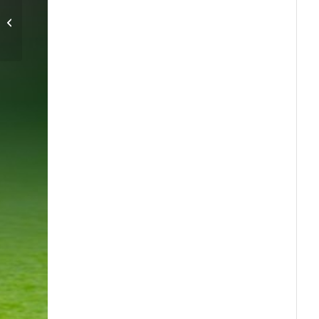
Dags för Scott att visa
upp sig