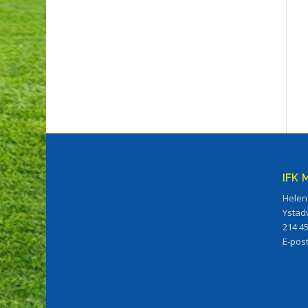
IFK
Helen
Ystad
214 4
E-pos