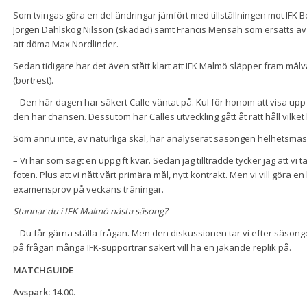
Som tvingas göra en del ändringar jämfört med tillställningen mot IFK B
Jörgen Dahlskog Nilsson (skadad) samt Francis Mensah som ersätts av Ad
att döma Max Nordlinder.
Sedan tidigare har det även stått klart att IFK Malmö släpper fram mål
(bortrest).
– Den här dagen har säkert Calle väntat på. Kul för honom att visa up
den här chansen. Dessutom har Calles utveckling gått åt rätt håll vilket
Som ännu inte, av naturliga skäl, har analyserat säsongen helhetsmäss
– Vi har som sagt en uppgift kvar. Sedan jag tillträdde tycker jag att vi ta
foten. Plus att vi nått vårt primära mål, nytt kontrakt. Men vi vill göra 
examensprov på veckans träningar.
Stannar du i IFK Malmö nästa säsong?
– Du får gärna ställa frågan. Men den diskussionen tar vi efter säsong
på frågan många IFK-supportrar säkert vill ha en jakande replik på.
MATCHGUIDE
Avspark:
14.00.