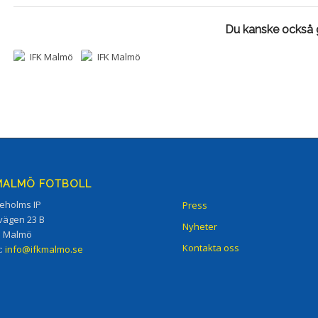
Du kanske också g
 MALMÖ FOTBOLL
eholms IP
Press
vägen 23 B
Nyheter
5 Malmö
Kontakta oss
t:
info@ifkmalmo.se