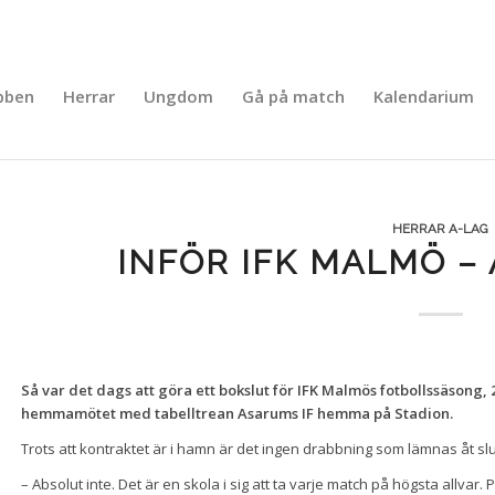
bben
Herrar
Ungdom
Gå på match
Kalendarium
HERRAR A-LAG
INFÖR IFK MALMÖ – 
Så var det dags att göra ett bokslut för IFK Malmös fotbollssäsong,
hemmamötet med tabelltrean Asarums IF hemma på Stadion.
Trots att kontraktet är i hamn är det ingen drabbning som lämnas åt sl
– Absolut inte. Det är en skola i sig att ta varje match på högsta allvar.