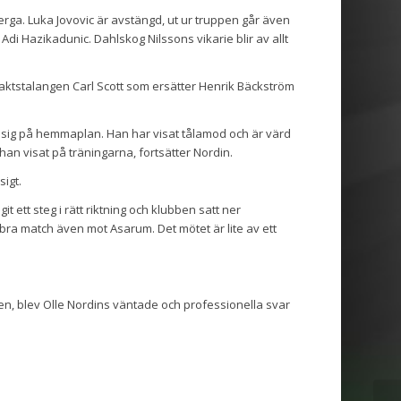
erga. Luka Jovovic är avstängd, ut ur truppen går även
i Hazikadunic. Dahlskog Nilssons vikarie blir av allt
vaktstalangen Carl Scott som ersätter Henrik Bäckström
p sig på hemmaplan. Han har visat tålamod och är värd
 han visat på träningarna, fortsätter Nordin.
igt.
git ett steg i rätt riktning och klubben satt ner
en bra match även mot Asarum. Det mötet är lite av ett
en, blev Olle Nordins väntade och professionella svar