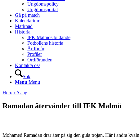
Ungdomspolicy
Ungdomsportal
Gå på match
Kalendarium
Marknad
Historia
IFK Malmös bildande
Fotbollens historia
År för år
Profiler
Ordföranden
Kontakta oss
Sök
Menu
Menu
Herrar A-lag
Ramadan återvänder till IFK Malmö
Mohamed Ramadan drar åter på sig den gula tröjan. Här i andra kval