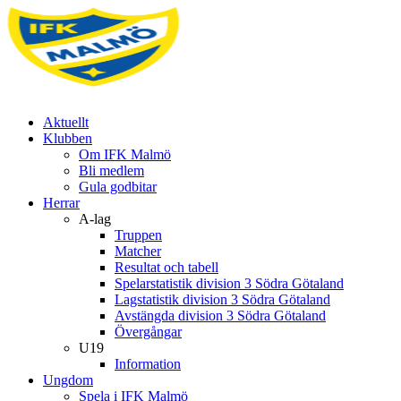
Aktuellt
Klubben
Om IFK Malmö
Bli medlem
Gula godbitar
Herrar
A-lag
Truppen
Matcher
Resultat och tabell
Spelarstatistik division 3 Södra Götaland
Lagstatistik division 3 Södra Götaland
Avstängda division 3 Södra Götaland
Övergångar
U19
Information
Ungdom
Spela i IFK Malmö