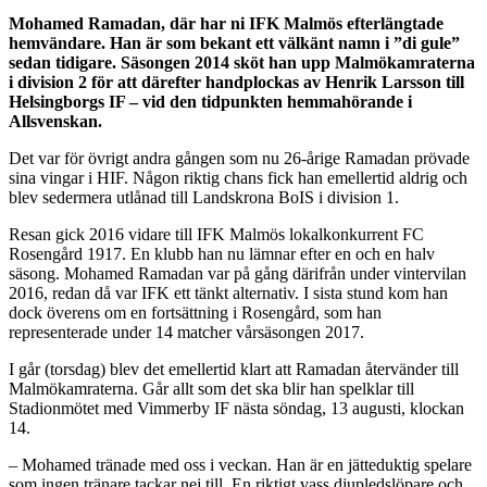
Mohamed Ramadan, där har ni IFK Malmös efterlängtade
hemvändare. Han är som bekant ett välkänt namn i ”di gule”
sedan tidigare. Säsongen 2014 sköt han upp Malmökamraterna
i division 2 för att därefter handplockas av Henrik Larsson till
Helsingborgs IF – vid den tidpunkten hemmahörande i
Allsvenskan.
Det var för övrigt andra gången som nu 26-årige Ramadan prövade
sina vingar i HIF. Någon riktig chans fick han emellertid aldrig och
blev sedermera utlånad till Landskrona BoIS i division 1.
Resan gick 2016 vidare till IFK Malmös lokalkonkurrent FC
Rosengård 1917. En klubb han nu lämnar efter en och en halv
säsong. Mohamed Ramadan var på gång därifrån under vintervilan
2016, redan då var IFK ett tänkt alternativ. I sista stund kom han
dock överens om en fortsättning i Rosengård, som han
representerade under 14 matcher vårsäsongen 2017.
I går (torsdag) blev det emellertid klart att Ramadan återvänder till
Malmökamraterna. Går allt som det ska blir han spelklar till
Stadionmötet med Vimmerby IF nästa söndag, 13 augusti, klockan
14.
– Mohamed tränade med oss i veckan. Han är en jätteduktig spelare
som ingen tränare tackar nej till. En riktigt vass djupledslöpare och