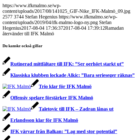
https://www.ifkmalmo.se/wp-
content/uploads/2017/08/141025_GIF-Nike_IFK-Malmö_09.jpg
2577
3744
Stefan Hegenius
https://www.ifkmalmo.se/wp-
content/uploads/2019/04/ifk-malmo-logo-ny.png
Stefan
Hegenius
2017-08-04 17:36:37
2017-08-04 17:39:12
Ramadan
återvänder till IFK Malmö
Du kanske också gillar
Rutinerad mittfältare till IFK: ”Ser oerhört starkt ut”
Klassiska klubben lockade Alkic: ”Bara serieseger räknas”
Trio klar för IFK Malmö
Offensiv spelare förstärker IFK Malmö
Taletovic till IFK – Zadran lånas ut
Erlandsson klar för IFK Malmö
IFK värvar från Balkan: ”Lag med stor potential”