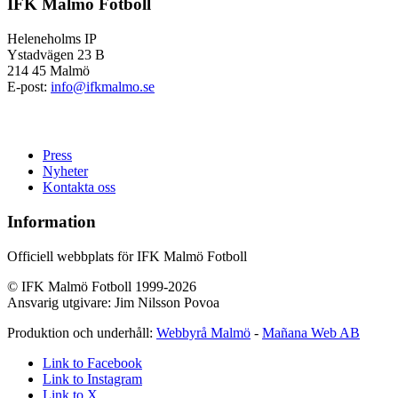
IFK Malmö Fotboll
Heleneholms IP
Ystadvägen 23 B
214 45 Malmö
E-post:
info@ifkmalmo.se
Press
Nyheter
Kontakta oss
Information
Officiell webbplats för IFK Malmö Fotboll
© IFK Malmö Fotboll 1999-2026
Ansvarig utgivare: Jim Nilsson Povoa
Produktion och underhåll:
Webbyrå Malmö
-
Mañana Web AB
Link to Facebook
Link to Instagram
Link to X