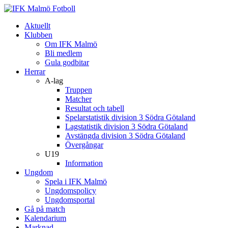
Aktuellt
Klubben
Om IFK Malmö
Bli medlem
Gula godbitar
Herrar
A-lag
Truppen
Matcher
Resultat och tabell
Spelarstatistik division 3 Södra Götaland
Lagstatistik division 3 Södra Götaland
Avstängda division 3 Södra Götaland
Övergångar
U19
Information
Ungdom
Spela i IFK Malmö
Ungdomspolicy
Ungdomsportal
Gå på match
Kalendarium
Marknad