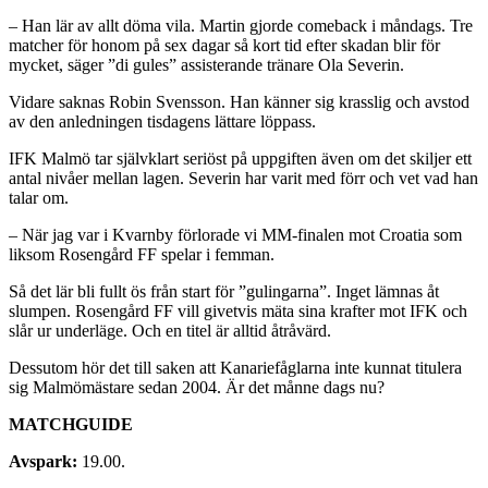
– Han lär av allt döma vila. Martin gjorde comeback i måndags. Tre
matcher för honom på sex dagar så kort tid efter skadan blir för
mycket, säger ”di gules” assisterande tränare Ola Severin.
Vidare saknas Robin Svensson. Han känner sig krasslig och avstod
av den anledningen tisdagens lättare löppass.
IFK Malmö tar självklart seriöst på uppgiften även om det skiljer ett
antal nivåer mellan lagen. Severin har varit med förr och vet vad han
talar om.
– När jag var i Kvarnby förlorade vi MM-finalen mot Croatia som
liksom Rosengård FF spelar i femman.
Så det lär bli fullt ös från start för ”gulingarna”. Inget lämnas åt
slumpen. Rosengård FF vill givetvis mäta sina krafter mot IFK och
slår ur underläge. Och en titel är alltid åtråvärd.
Dessutom hör det till saken att Kanariefåglarna inte kunnat titulera
sig Malmömästare sedan 2004. Är det månne dags nu?
MATCHGUIDE
Avspark:
19.00.