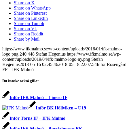
Share on X
Share on WhatsApp
Share on Pinterest
Share on LinkedIn
Share on Tumblr
Share on Vk
Share on Reddit
Share by Mail
https://www.ifkmalmo.se/wp-content/uploads/2016/01/ifk-malmo-
logo.png
240
448
Stefan Hegenius
https://www.ifkmalmo.se/wp-
content/uploads/2019/04/ifk-malmo-logo-ny.png
Stefan
Hegenius
2018-05-16 02:45:46
2018-05-18 22:07:54
Inför Rosengård
FF – IFK Malmö
Du kanske också gillar
Inför IFK Malmö – Linero IF
Inför BK Höllviken – U19
Inför Torns IF – IFK Malmö
Inför IFK Malmö – Borstahusens BK