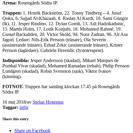
Arena:
Rosengårds Södra IP.
Truppen:
1. Henrik Bäckström, 22. Tonny Tindberg – 4. Jusuf
Qoku, 6. Sajjad Al-Khazaali, 8. Raslan Al Kurdi, 10. Sami Güngör
(lk), 11. Jesper Rindmo, 12. Dylan Gomli, 13. Adi Hadzikadunic,
15. Martin Holm, 17. Lorik Konjuhi, 18. Mohamed Rahmé, 19.
Gustaf Backaliden, 20. Victor Sköld, 94. Noor Zadran, 96. Ali Asa
Jagori. Ledare: Nils-Erik Persson (tränare), Ola Severin
(assisterande tränare), Erhad Zekic (assisterande tränare), Krister
Persson (lagledare), Gabriela Herendic (fysioterapeut).
Indisponibla:
Jesper Andersson (skadad), Mikael Marques de
Pombal Vivar (skadad), Mohamed Ramadan (rehab), Philip Persson
Lundgren (skadad), Robin Svensson (sjuk), Viktor Ivanov
(känning).
FOTNOT.
Truppen har samling klockan 17.45 på Rosengårds
Södra IP.
16 maj 2018
/
av
Stefan Hegenius
Taggar:
inför
Share this entry
Share on Facebook