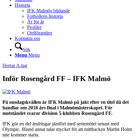
Historia
IFK Malmös bildande
Fotbollens historia
År för år
Profiler
Ordföranden
Kontakta oss
Sök
Menu
Menu
Herrar A-lag
Inför Rosengård FF – IFK Malmö
På onsdagskvällen är IFK Malmö på jakt efter en titel då det
handlar om 2018 års final i Malmömästerskapet. För
motståndet svarar division 5-klubben Rosengård FF.
IFK gör en del ändringar jämfört med seriemötet senast med
Olympic. Bland annat talar mycket för att mittbacken Martin Holm
inte kommer starta.