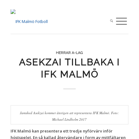
HERRAR A-LAG
ASEKZAI TILLBAKA I
IFK MALMÖ
Jamshed Asekzai kommer återigen att representera IFK Malmö. Foto:
Michael Lindholm 2017
IFK Malmö kan presentera ett tredje nyförvärv inför
höstspelet. En så kallad återvändare i form av mittfältaren