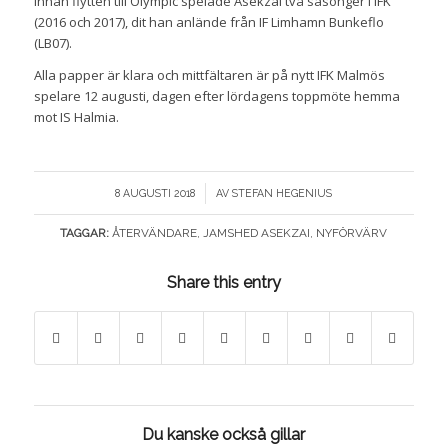
Innan flytten till Olympic spelade Asekzai två säsonger i IFK
(2016 och 2017), dit han anlände från IF Limhamn Bunkeflo
(LB07).
Alla papper är klara och mittfältaren är på nytt IFK Malmös
spelare 12 augusti, dagen efter lördagens toppmöte hemma
mot IS Halmia.
/
8 AUGUSTI 2018
AV
STEFAN HEGENIUS
TAGGAR:
ÅTERVÄNDARE
,
JAMSHED ASEKZAI
,
NYFÖRVÄRV
Share this entry
Du kanske också gillar