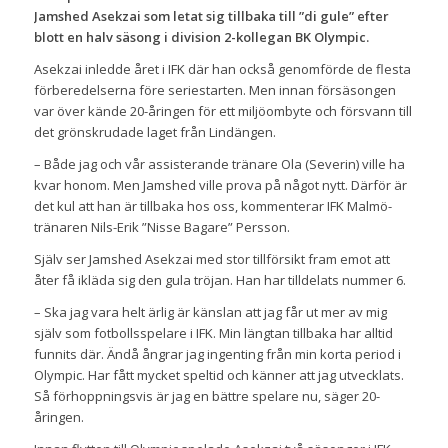
Jamshed Asekzai som letat sig tillbaka till ”di gule” efter
blott en halv säsong i division 2-kollegan BK Olympic.
Asekzai inledde året i IFK där han också genomförde de flesta
förberedelserna före seriestarten. Men innan försäsongen
var över kände 20-åringen för ett miljöombyte och försvann till
det grönskrudade laget från Lindängen.
– Både jag och vår assisterande tränare Ola (Severin) ville ha
kvar honom. Men Jamshed ville prova på något nytt. Därför är
det kul att han är tillbaka hos oss, kommenterar IFK Malmö-
tränaren Nils-Erik ”Nisse Bagare” Persson.
Själv ser Jamshed Asekzai med stor tillförsikt fram emot att
åter få ikläda sig den gula tröjan. Han har tilldelats nummer 6.
– Ska jag vara helt ärlig är känslan att jag får ut mer av mig
själv som fotbollsspelare i IFK. Min längtan tillbaka har alltid
funnits där. Ändå ångrar jag ingenting från min korta period i
Olympic. Har fått mycket speltid och känner att jag utvecklats.
Så förhoppningsvis är jag en bättre spelare nu, säger 20-
åringen.